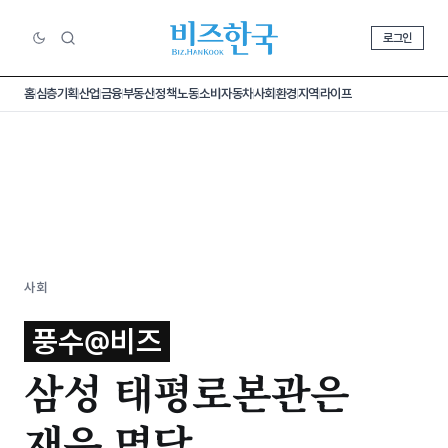
로그인
홈
심층기획
산업
금융
부동산
정책
노동
소비
자동차
사회
환경
지역
라이프
사회
풍수@비즈
삼성 태평로본관은
재운 명당