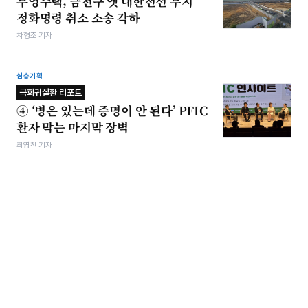
부영주택, 금천구 옛 대한전선 부지
정화명령 취소 소송 각하
차형조 기자
심층기획
극희귀질환 리포트
④ ‘병은 있는데 증명이 안 된다’ PFIC
환자 막는 마지막 장벽
최영찬 기자