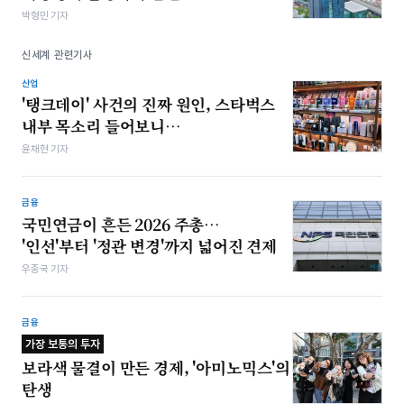
박형민 기자
신세계 관련기사
산업
'탱크데이' 사건의 진짜 원인, 스타벅스
내부 목소리 들어보니…
윤채현 기자
금융
국민연금이 흔든 2026 주총…
'인선'부터 '정관 변경'까지 넓어진 견제
우종국 기자
금융
가장 보통의 투자
보라색 물결이 만든 경제, '아미노믹스'의
탄생