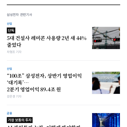
삼성전자 관련기사
산업
단독
5대 건설사 레미콘 사용량 2년 새 44%
줄었다
차형조 기자
산업
“100조” 삼성전자, 상반기 영업이익
‘대기록’…
2분기 영업이익 89.4조 원
강은경 기자
금융
가장 보통의 투자