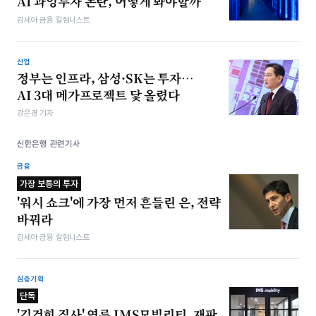
AI 과잉투자 논란, 어떻게 봐야할까
김세아 금융 칼럼니스트
산업
정부는 인프라, 삼성·SK는 투자…
AI 3대 메가프로젝트 닻 올렸다
강은경 기자
신한은행 관련기사
금융
가장 보통의 투자
'워시 쇼크'에 가장 먼저 흔들린 은, 전략
바꿔라
김세아 금융 칼럼니스트
심층기획
단독
'김건희 집사' 연루 IMS모빌리티, 재판