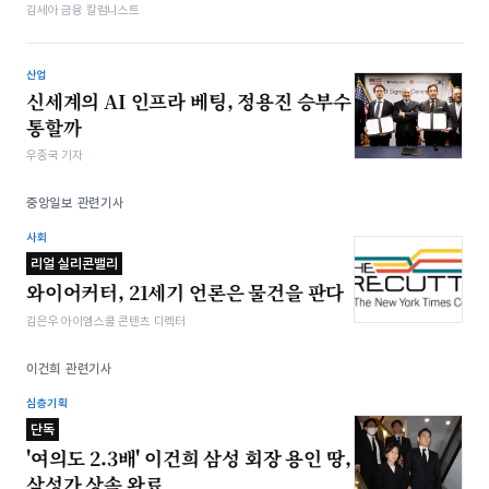
김세아 금융 칼럼니스트
산업
신세계의 AI 인프라 베팅, 정용진 승부수
통할까
우종국 기자
중앙일보 관련기사
사회
리얼 실리콘밸리
와이어커터, 21세기 언론은 물건을 판다
김은우 아이엠스쿨 콘텐츠 디렉터
이건희 관련기사
심층기획
단독
'여의도 2.3배' 이건희 삼성 회장 용인 땅,
삼성가 상속 완료