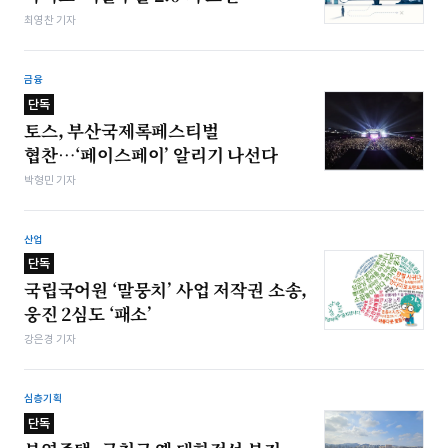
최영찬 기자
금융
단독
토스, 부산국제록페스티벌
협찬…‘페이스페이’ 알리기 나선다
박형민 기자
산업
단독
국립국어원 ‘말뭉치’ 사업 저작권 소송,
웅진 2심도 ‘패소’
강은경 기자
심층기획
단독