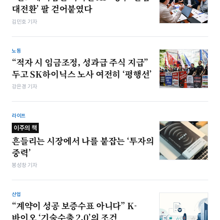
대전환’ 팔 걷어붙였다
김민호 기자
노동
“적자 시 임금조정, 성과급 주식 지급”
두고 SK하이닉스 노사 여전히 ‘평행선’
강은경 기자
라이프
이주의 책
흔들리는 시장에서 나를 붙잡는 ‘투자의
중력’
봉성창 기자
산업
“계약이 성공 보증수표 아니다” K-
바이오 ‘기술수출 2.0’의 조건