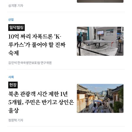
심지영 기자
산업
밀덕텔링
10억 짜리 자폭드론 ‘K-
루카스’가 풀어야 할 진짜
숙제
김민석 한국국방안보포럼 연구위원
사회
현장
북촌 관광객 시간 제한 1년
5개월, 주민은 반기고 상인은
울상
정원혁 기자