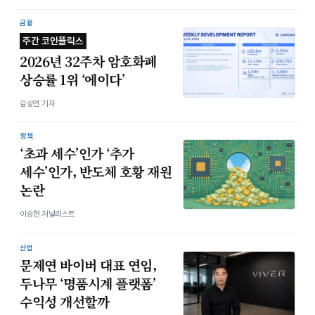
금융
주간 코인플릭스
2026년 32주차 암호화폐
상승률 1위 ‘에이다’
김상연 기자
정책
‘초과 세수’인가 ‘추가
세수’인가, 반도체 호황 재원
논란
이승현 저널리스트
산업
문제연 바이버 대표 연임,
두나무 ‘명품시계 플랫폼’
수익성 개선할까