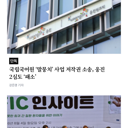
단독
국립국어원 ‘말뭉치’ 사업 저작권 소송, 웅진
2심도 ‘패소’
강은경 기자