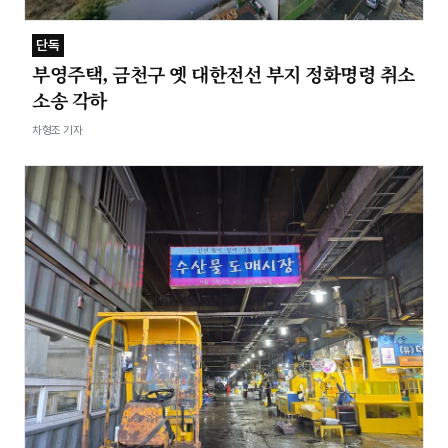
단독
부영주택, 금천구 옛 대한전선 부지 정화명령 취소
소송 각하
차형조 기자