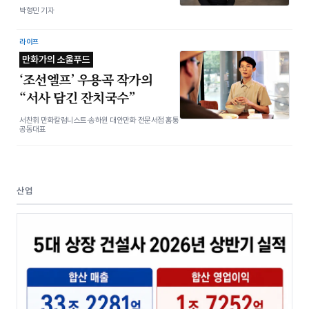
박형민 기자
라이프
만화가의 소울푸드
‘조선엘프’ 우용곡 작가의
“서사 담긴 잔치국수”
서찬휘 만화칼럼니스트·송하원 대안만화 전문서점 홈통
공동대표
산업