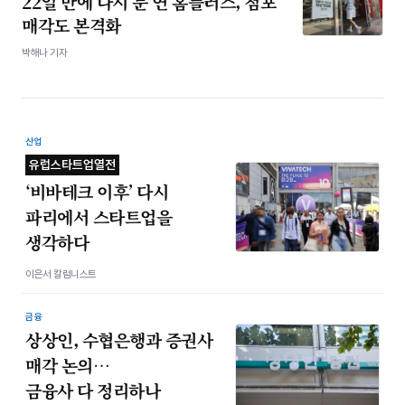
22일 만에 다시 문 연 홈플러스, 점포
매각도 본격화
박해나 기자
산업
유럽스타트업열전
‘비바테크 이후’ 다시
파리에서 스타트업을
생각하다
이은서 칼럼니스트
금융
상상인, 수협은행과 증권사
매각 논의…
금융사 다 정리하나