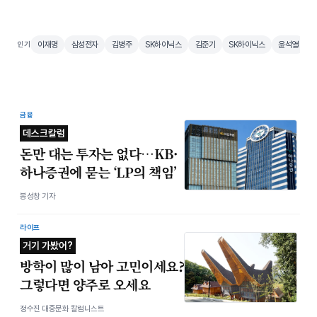
이재명
삼성전자
김병주
SK하이닉스
김준기
SK하이닉스
윤석열
인기
금융
데스크칼럼
돈만 대는 투자는 없다…KB·
하나증권에 묻는 ‘LP의 책임’
봉성창 기자
라이프
거기 가봤어?
방학이 많이 남아 고민이세요?
그렇다면 양주로 오세요
정수진 대중문화 칼럼니스트