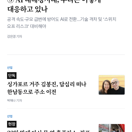
대응하고 있나
공격 속도·규모 급변에 방어도 AI로 전환…기술 격차 및 ‘스위치
오프 리스크’ 대비해야
강은경 기자
산업
단독
싱가포르 거주 김봉진, 답십리 떠나
한남동으로 주소 이전
박해나 기자
산업
현장