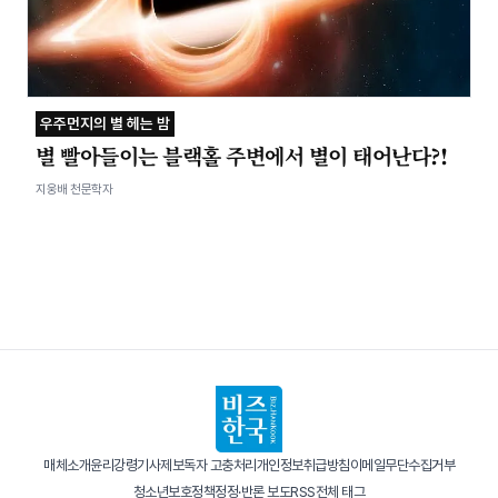
우주먼지의 별 헤는 밤
별 빨아들이는 블랙홀 주변에서 별이 태어난다?!
지웅배 천문학자
매체소개
윤리강령
기사제보
독자 고충처리
개인정보취급방침
이메일무단수집거부
청소년보호정책
정정·반론 보도
RSS
전체 태그