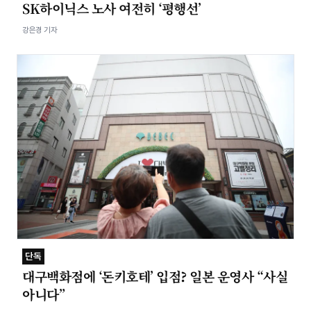
SK하이닉스 노사 여전히 ‘평행선’
강은경 기자
단독
대구백화점에 ‘돈키호테’ 입점? 일본 운영사 “사실
아니다”