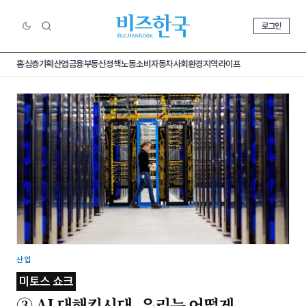
로그인
홈
심층기획
산업
금융
부동산
정책
노동
소비
자동차
사회
환경
지역
라이프
산업
미토스 쇼크
③ AI 대해킹시대, 우리는 어떻게