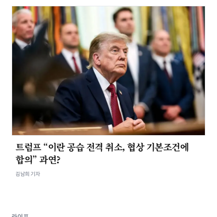
트럼프 “이란 공습 전격 취소, 협상 기본조건에
합의” 과연?
김남희 기자
라이프