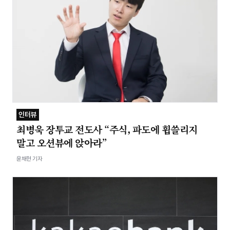
인터뷰
최병욱 장투교 전도사 “주식, 파도에 휩쓸리지
말고 오션뷰에 앉아라”
윤채현 기자