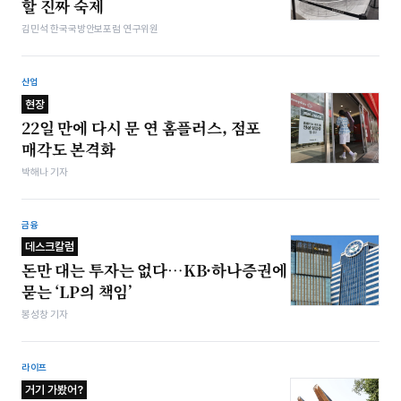
할 진짜 숙제
김민석 한국국방안보포럼 연구위원
산업
현장
22일 만에 다시 문 연 홈플러스, 점포
매각도 본격화
박해나 기자
금융
데스크칼럼
돈만 대는 투자는 없다…KB·하나증권에
묻는 ‘LP의 책임’
봉성창 기자
라이프
거기 가봤어?