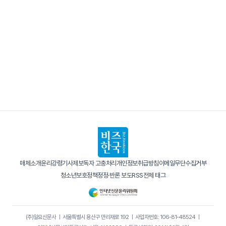
매체소개
윤리강령
기사제보
독자 고충처리
개인정보취급방침
이메일무단수집거부
청소년보호정책
정정·반론 보도
RSS
전체 태그
(주)일요신문사
｜
서울특별시 용산구 만리재로 192
｜
사업자번호: 106-81-48524
｜