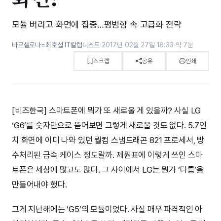
모듈 버리고 화면에 집중…평범함 속 고급화 전략
바르셀로나=최호섭 IT칼럼니스트
·
2017년 02월 27일 18:33
·
약 7분
스크랩
공유
인쇄
[비즈한국] 스마트폰에 뭐가 또 새로울 게 있을까? 사실 LG
‘G6’를 숫자만으로 뜯어보면 그렇게 새로울 것도 없다. 5.7인
치 화면에 이미 나와 있던 퀄컴 스냅드래곤 821 프로세서, 방
수처리된 금속 케이스 정도랄까. 제원표에 이렇게 쓰인 스마
트폰은 세상에 많고도 많다. 그 사이에서 LG는 뭔가 ‘다름’을
만들어내야 했다.
그게 지난해에는 ‘G5’의 모듈이었다. 사실 매우 파격적인 아