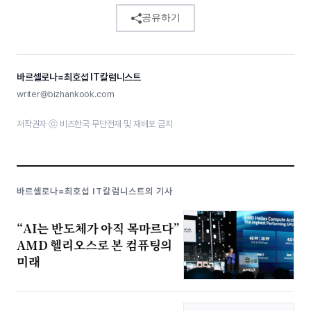
공유하기
바르셀로나=최호섭 IT칼럼니스트
writer@bizhankook.com
저작권자 ⓒ 비즈한국 무단전재 및 재배포 금지
바르셀로나=최호섭 IT칼럼니스트의 기사
“AI는 반도체가 아직 목마르다”
AMD 헬리오스로 본 컴퓨팅의
미래