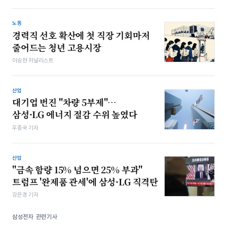
노동
경력직 선호 확산에 첫 직장 기회마저
줄어드는 청년 고용시장
이승현 저널리스트
산업
대기업 번진 "차량 5부제"…
삼성·LG 에너지 절감 수위 높였다
우종국 기자
산업
"금속 함량 15% 넘으면 25% 부과"
트럼프 '완제품 관세'에 삼성·LG 직격탄
강은경 기자
삼성전자 관련기사