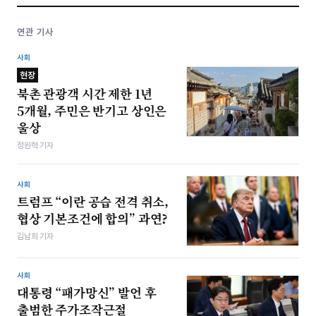
연관 기사
사회
현장
북촌 관광객 시간 제한 1년
5개월, 주민은 반기고 상인은
울상
정원혁 기자
사회
트럼프 “이란 공습 전격 취소,
협상 기본조건에 합의” 과연?
김남희 기자
사회
대통령 “패가망신” 발언 후
출범한 주가조작근절