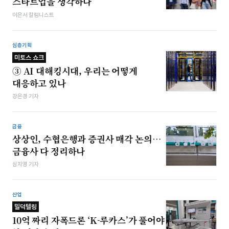
스타트업을 생각하다
이은서 칼럼니스트
심층기획
미토스 쇼크
③ AI 대해킹시대, 우리는 어떻게
대응하고 있나
강은경 기자
금융
상상인, 수협은행과 증권사 매각 논의…
금융사 다 정리하나
심지영 기자
산업
밀덕텔링
10억 짜리 자폭드론 ‘K-루카스’가 풀어야