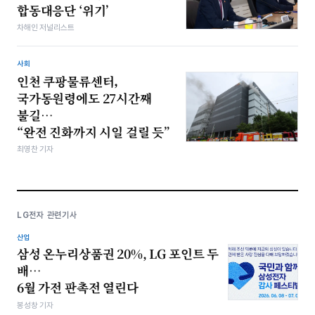
합동대응단 ‘위기’
차해인 저널리스트
사회
인천 쿠팡물류센터,
국가동원령에도 27시간째
불길…
“완전 진화까지 시일 걸릴 듯”
최영찬 기자
LG전자 관련기사
산업
삼성 온누리상품권 20%, LG 포인트 두
배…
6월 가전 판촉전 열린다
봉성창 기자