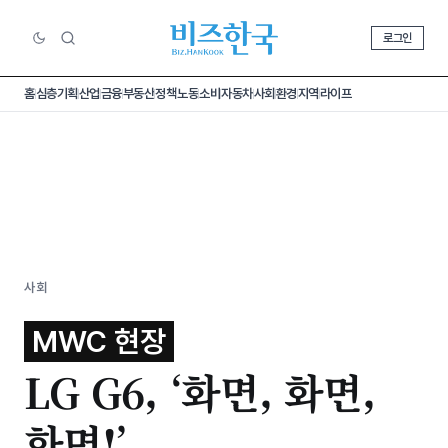
로그인
홈
심층기획
산업
금융
부동산
정책
노동
소비
자동차
사회
환경
지역
라이프
사회
MWC 현장
LG G6, ‘화면, 화면,
화면!’