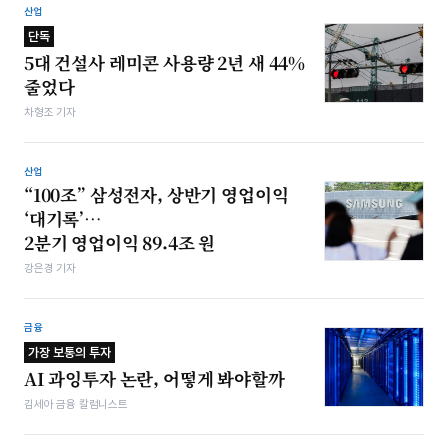
산업
단독
5대 건설사 레미콘 사용량 2년 새 44%
줄었다
차형조 기자
산업
“100조” 삼성전자, 상반기 영업이익
‘대기록’…
2분기 영업이익 89.4조 원
강은경 기자
금융
가장 보통의 투자
AI 과잉투자 논란, 어떻게 봐야할까
김세아 금융 칼럼니스트