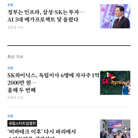
산업
정부는 인프라, 삼성·SK는 투자…
AI 3대 메가프로젝트 닻 올렸다
강은경 기자
최신 기사
산업
SK하이닉스, 독립이사 6명에 자사주 1억
2000만 원…
올해 두 번째
우종국 기자
산업
유럽스타트업열전
‘비바테크 이후’ 다시 파리에서