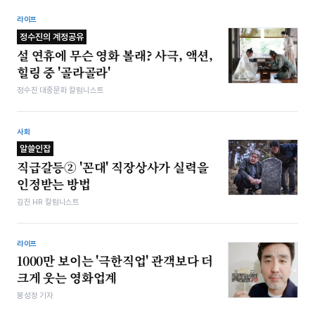
라이프
정수진의 계정공유
설 연휴에 무슨 영화 볼래? 사극, 액션,
힐링 중 '골라골라'
정수진 대중문화 칼럼니스트
사회
알쓸인잡
직급갈등② '꼰대' 직장상사가 실력을
인정받는 방법
김진 HR 칼럼니스트
라이프
1000만 보이는 '극한직업' 관객보다 더
크게 웃는 영화업계
봉성창 기자