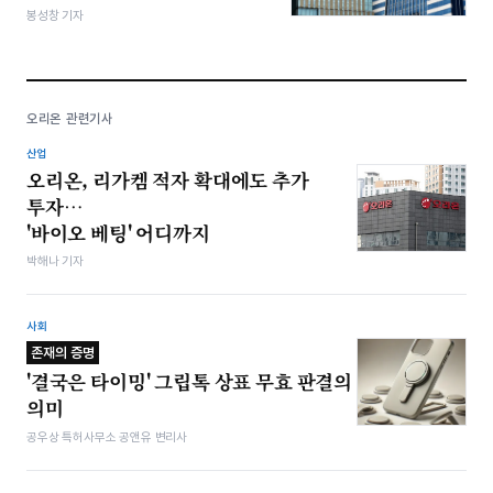
봉성창 기자
오리온 관련기사
산업
오리온, 리가켐 적자 확대에도 추가
투자…
'바이오 베팅' 어디까지
박해나 기자
사회
존재의 증명
'결국은 타이밍' 그립톡 상표 무효 판결의
의미
공우상 특허사무소 공앤유 변리사