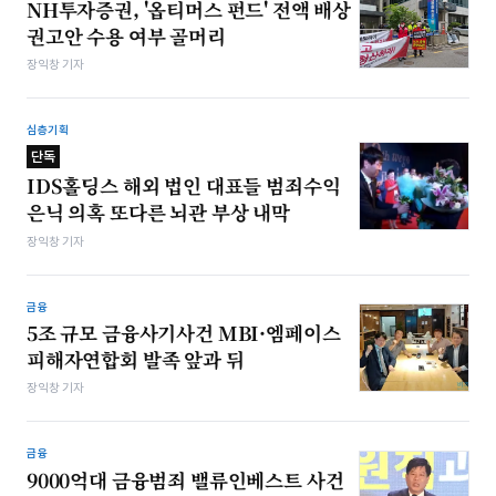
NH투자증권, '옵티머스 펀드' 전액 배상
권고안 수용 여부 골머리
장익창 기자
심층기획
단독
IDS홀딩스 해외 법인 대표들 범죄수익
은닉 의혹 또다른 뇌관 부상 내막
장익창 기자
금융
5조 규모 금융사기사건 MBI·엠페이스
피해자연합회 발족 앞과 뒤
장익창 기자
금융
9000억대 금융범죄 밸류인베스트 사건