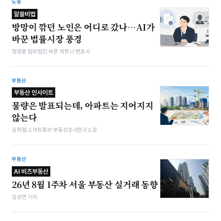
노동
알쓸비법
방망이 깎던 노인은 어디로 갔나…AI가
바꾼 법률시장 풍경
정양훈 법무법인 바른 파트너 변호사
부동산
부동산 인사이트
물량은 발표되는데, 아파트는 지어지지
않는다
김학렬 스마트튜브 부동산조사연구소장
부동산
AI 비즈부동산
26년 8월 1주차 서울 부동산 실거래 동향
김상연 기자