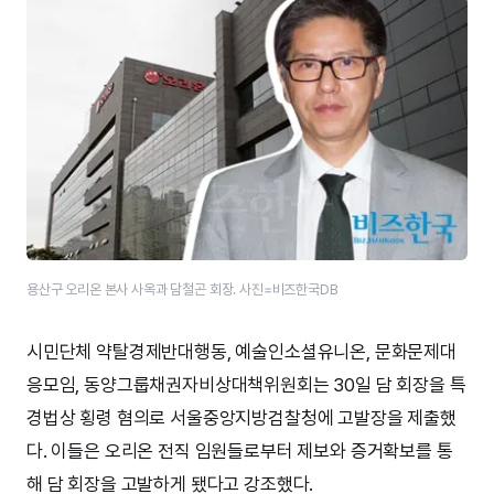
용산구 오리온 본사 사옥과 담철곤 회장. 사진=비즈한국DB
시민단체 약탈경제반대행동, 예술인소셜유니온, 문화문제대
응모임, 동양그룹채권자비상대책위원회는 30일 담 회장을 특
경법상 횡령 혐의로 서울중앙지방검찰청에 고발장을 제출했
다. 이들은 오리온 전직 임원들로부터 제보와 증거확보를 통
해 담 회장을 고발하게 됐다고 강조했다.