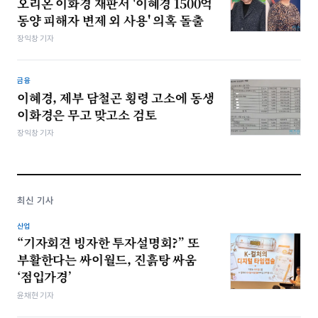
오리온 이화경 재판서 '이혜경 1500억
동양 피해자 변제 외 사용' 의혹 돌출
장익창 기자
금융
이혜경, 제부 담철곤 횡령 고소에 동생
이화경은 무고 맞고소 검토
장익창 기자
최신 기사
산업
“기자회견 빙자한 투자설명회?” 또
부활한다는 싸이월드, 진흙탕 싸움
‘점입가경’
윤채현 기자