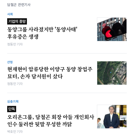
담철곤 관련기사
사회
기업의 흥망
동양그룹 사라졌지만 '동양사태'
후유증은 생생
정동민 기자
산업
현재현이 압류당한 이양구 동양 창업주
묘터, 손자 담서원이 샀다
정동민 기자
심층기획
단독
오리온그룹, 담철곤 회장 아들 개인회사
인수 둘러싼 뒷말 무성한 까닭
박호민 기자