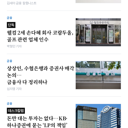
김세아 금융 칼럼니스트
금융
단독
웰컴 2세 손다혜 회사 코람두올,
골프 관련 업체 인수
박형민 기자
금융
상상인, 수협은행과 증권사 매각
논의…
금융사 다 정리하나
심지영 기자
금융
데스크칼럼
돈만 대는 투자는 없다…KB·
하나증권에 묻는 ‘LP의 책임’