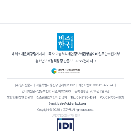
매체소개
윤리강령
기사제보
독자 고충처리
개인정보취급방침
이메일무단수집거부
청소년보호정책
정정·반론 보도
RSS
전체 태그
(주)일요신문사
｜
서울특별시 용산구 만리재로 192
｜
사업자번호: 106-81-48524
｜
인터넷신문사업등록번호: 서울, 아02990
｜
등록·발행일: 2014년 2월 4일
발행인/편집인: 김원양
｜
청소년보호책임자: 김남희
｜
TEL: 02-2198-1591
｜
FAX: 02-738-4675
｜
E-mail:
bizhk@bizhankook.com
Copyright © 2026 비즈한국. All rights reserved.
UPDATE 2026년 7월 16일