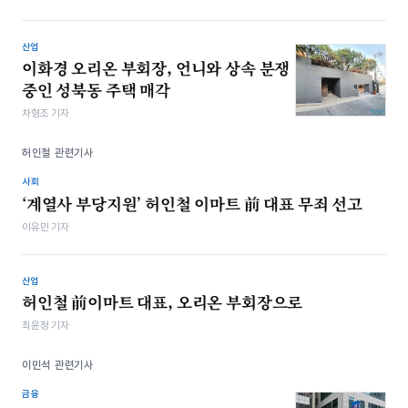
산업
이화경 오리온 부회장, 언니와 상속 분쟁
중인 성북동 주택 매각
차형조 기자
허인철 관련기사
사회
‘계열사 부당지원’ 허인철 이마트 前 대표 무죄 선고
이유민 기자
산업
허인철 前이마트 대표, 오리온 부회장으로
최윤정 기자
이민석 관련기사
금융