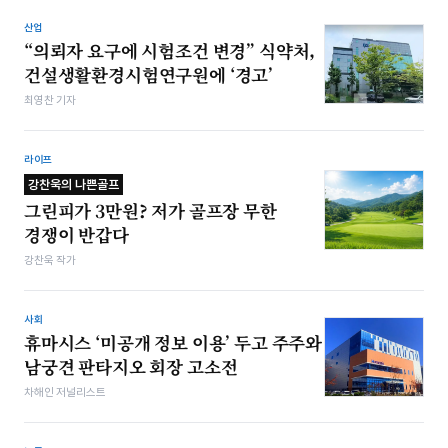
산업
“의뢰자 요구에 시험조건 변경” 식약처,
건설생활환경시험연구원에 ‘경고’
최영찬 기자
라이프
강찬욱의 나쁜골프
그린피가 3만원? 저가 골프장 무한
경쟁이 반갑다
강찬욱 작가
사회
휴마시스 ‘미공개 정보 이용’ 두고 주주와
남궁견 판타지오 회장 고소전
차해인 저널리스트