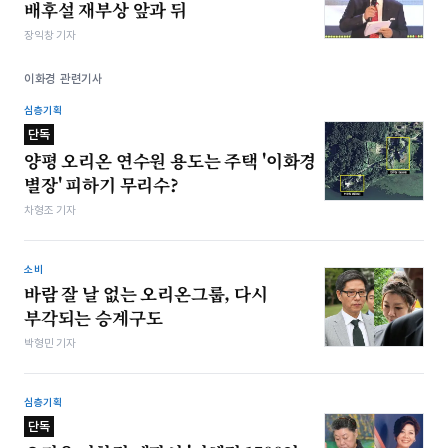
배후설 재부상 앞과 뒤
장익창 기자
이화경 관련기사
심층기획
단독
양평 오리온 연수원 용도는 주택 '이화경
별장' 피하기 무리수?
차형조 기자
소비
바람 잘 날 없는 오리온그룹, 다시
부각되는 승계구도
박형민 기자
심층기획
단독