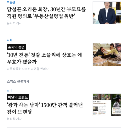
부동산
담철곤 오리온 회장, 30년간 부모묘를
직원 명의로 '부동산실명법 위반'
유시혁 기자
사회
존재의 증명
'10년 전통' 젓갈 소믈리에 상표는 왜
무효가 됐을까
공우상 특허사무소 공앤유 변리사
쇼박스 관련기사
소비
이달의 브랜드
'왕과 사는 남자' 1500만 관객 불러낸
참여 브랜딩
봉성창 기자