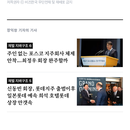
저작권자 ⓒ 비즈한국 무단전재 및 재배포 금지
장익창 기자의 기사
재벌 지배구조 6
주인 없는 포스코 지주회사 체제
안착...최정우 회장 완주할까
재벌 지배구조 5
신동빈 회장, 롯데지주 출범이후
일본롯데 예속 희석 호텔롯데
상장 안갯속