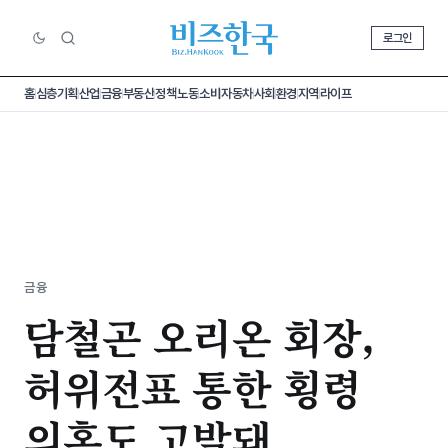
로그인
홈
심층기획
산업
금융
부동산
정책
노동
소비
자동차
사회
환경
지역
라이프
금융
담철곤 오리온 회장,
허위전표 통한 횡령
의혹도 고발돼