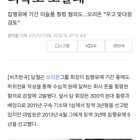
집행유예 기간 미술품 횡령 혐의도…오리온 “무고 맞대응
검토”
장익창 기자
·
2017년 03월 30일 18:41
·
약 4분
스크랩
공유
인쇄
[비즈한국] 담철곤
오리온
그룹 회장이 집행유예 기간 중에도
허위전표 작성을 통해 수십억 원에 달하는 회사 돈을 횡령한
혐의로 검찰에 고발됐다. 앞서 담 회장은 300억 원대 횡령과
배임으로 2011년 구속 기소돼 1심에서 징역 3년형을 선고받
았지만 대법원은 2013년 4월 그에게 징역 3년에 집행유예 5
년을 선고했다.