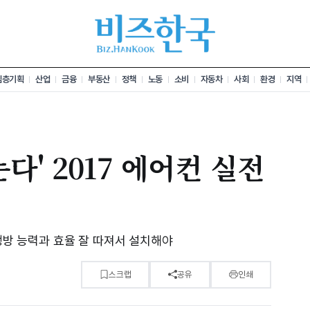
심층기획
산업
금융
부동산
정책
노동
소비
자동차
사회
환경
지역
다' 2017 에어컨 실전
…냉방 능력과 효율 잘 따져서 설치해야
스크랩
공유
인쇄