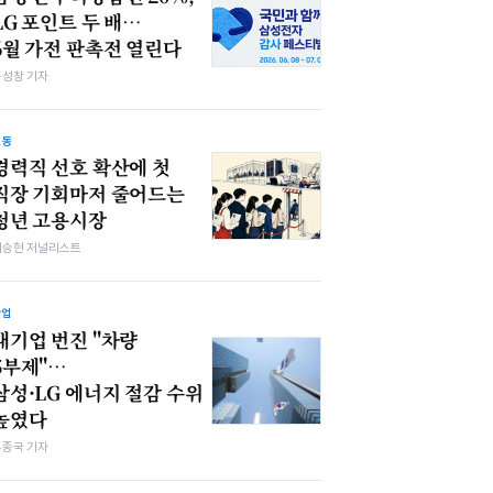
LG 포인트 두 배…
6월 가전 판촉전 열린다
봉성창 기자
노동
경력직 선호 확산에 첫
직장 기회마저 줄어드는
청년 고용시장
이승현 저널리스트
산업
대기업 번진 "차량
5부제"…
삼성·LG 에너지 절감 수위
높였다
우종국 기자