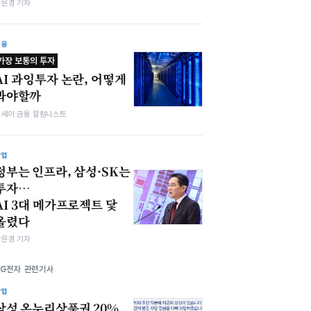
강은경 기자
금융
가장 보통의 투자
AI 과잉투자 논란, 어떻게
봐야할까
김세아 금융 칼럼니스트
산업
정부는 인프라, 삼성·SK는
투자…
AI 3대 메가프로젝트 닻
올렸다
강은경 기자
LG전자 관련기사
산업
삼성 온누리상품권 20%,