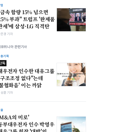
산업
"금속 함량 15% 넘으면
25% 부과" 트럼프 '완제품
관세'에 삼성·LG 직격탄
강은경 기자
대유위니아 관련기사
심층기획
단독
대우전자 인수한 대유그룹
"구조조정 없다"는데
'불협화음' 이는 까닭
김상훈 기자
금융
'M&A의 미로'
동부대우전자 인수 박영우
대유그룹 회장 '대박'의