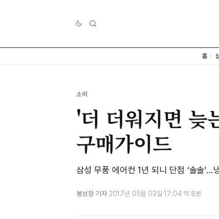
홈
소비
'더 더워지면 늦는
구매가이드
삼성 무풍 에어컨 1년 되니 단점 ‘솔솔’
봉성창 기자
·
2017년 05월 03일 17:04
·
약 8분