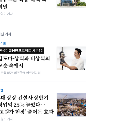
비밀
박형민 기자
최신 기사
라이프
한국미술응원프로젝트 시즌12
김도마-상식과 비상식의
모순 속에서
전준엽 화가·비즈한국 아트에디터
산업
5대 상장 건설사 상반기
영업익 25% 늘었다…
‘고원가 현장’ 줄어든 효과
차형조 기자