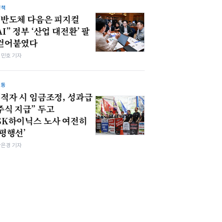
정책
“반도체 다음은 피지컬
AI” 정부 ‘산업 대전환’ 팔
걷어붙였다
김민호 기자
노동
“적자 시 임금조정, 성과급
주식 지급” 두고
SK하이닉스 노사 여전히
‘평행선’
강은경 기자