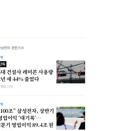
삼성전자 관련기사
산업
단독
5대 건설사 레미콘 사용량
2년 새 44% 줄었다
차형조 기자
산업
“100조” 삼성전자, 상반기
영업이익 ‘대기록’…
2분기 영업이익 89.4조 원