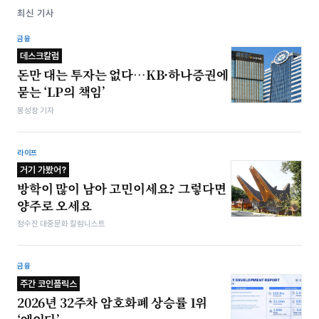
최신 기사
금융
데스크칼럼
돈만 대는 투자는 없다…KB·하나증권에
묻는 ‘LP의 책임’
봉성창 기자
라이프
거기 가봤어?
방학이 많이 남아 고민이세요? 그렇다면
양주로 오세요
정수진 대중문화 칼럼니스트
금융
주간 코인플릭스
2026년 32주차 암호화폐 상승률 1위