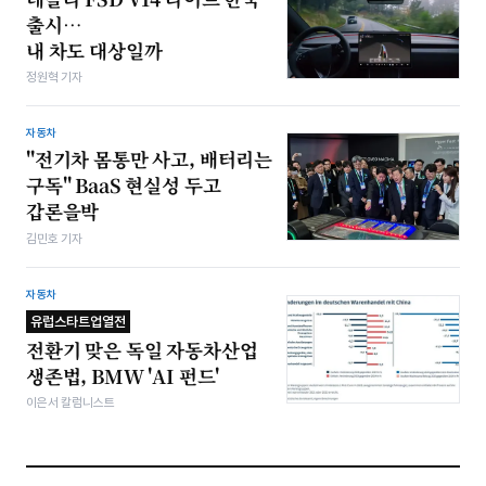
출시…
내 차도 대상일까
정원혁 기자
자동차
"전기차 몸통만 사고, 배터리는
구독" BaaS 현실성 두고
갑론을박
김민호 기자
자동차
유럽스타트업열전
전환기 맞은 독일 자동차산업
생존법, BMW 'AI 펀드'
이은서 칼럼니스트