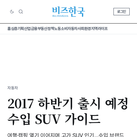
로그인
홈
심층기획
산업
금융
부동산
정책
노동
소비
자동차
사회
환경
지역
라이프
자동차
2017 하반기 출시 예정
수입 SUV 가이드
여행·​캠핑 열기 이어지며 고가 SUV 인기…수입 브랜드