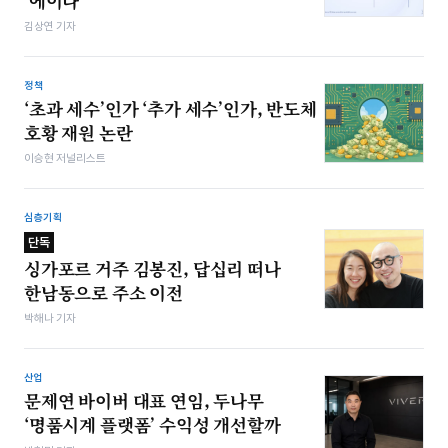
‘에이다’
김상연 기자
정책
‘초과 세수’인가 ‘추가 세수’인가, 반도체
호황 재원 논란
이승현 저널리스트
심층기획
단독
싱가포르 거주 김봉진, 답십리 떠나
한남동으로 주소 이전
박해나 기자
산업
문제연 바이버 대표 연임, 두나무
‘명품시계 플랫폼’ 수익성 개선할까