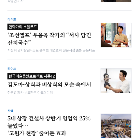
박형민 기자
라이프
만화가의 소울푸드
‘조선엘프’ 우용곡 작가의 “서사 담긴
잔치국수”
서찬휘 만화칼럼니스트·송하원 대안만화 전문서점 홈통 공동대표
라이프
한국미술응원프로젝트 시즌12
김도마-상식과 비상식의 모순 속에서
전준엽 화가·비즈한국 아트에디터
산업
5대 상장 건설사 상반기 영업익 25%
늘었다…
‘고원가 현장’ 줄어든 효과