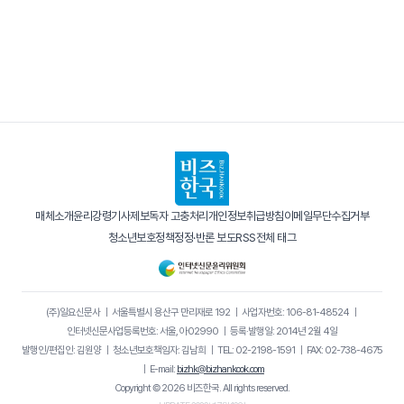
매체소개
윤리강령
기사제보
독자 고충처리
개인정보취급방침
이메일무단수집거부
청소년보호정책
정정·반론 보도
RSS
전체 태그
(주)일요신문사
｜
서울특별시 용산구 만리재로 192
｜
사업자번호: 106-81-48524
｜
인터넷신문사업등록번호: 서울, 아02990
｜
등록·발행일: 2014년 2월 4일
발행인/편집인: 김원양
｜
청소년보호책임자: 김남희
｜
TEL: 02-2198-1591
｜
FAX: 02-738-4675
｜
E-mail:
bizhk@bizhankook.com
Copyright © 2026 비즈한국. All rights reserved.