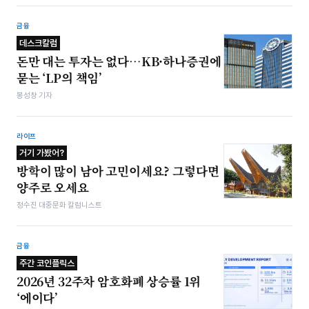
금융
데스크칼럼
돈만 대는 투자는 없다…KB·하나증권에
묻는 ‘LP의 책임’
봉성창 기자
라이프
거기 가봤어?
방학이 많이 남아 고민이세요? 그렇다면
양주로 오세요
정수진 대중문화 칼럼니스트
금융
주간 코인플릭스
2026년 32주차 암호화폐 상승률 1위
‘에이다’