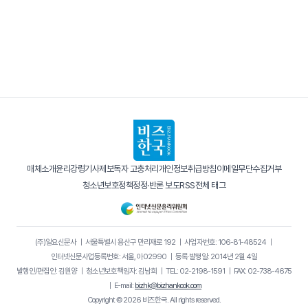
매체소개
윤리강령
기사제보
독자 고충처리
개인정보취급방침
이메일무단수집거부
청소년보호정책
정정·반론 보도
RSS
전체 태그
(주)일요신문사
｜
서울특별시 용산구 만리재로 192
｜
사업자번호: 106-81-48524
｜
인터넷신문사업등록번호: 서울, 아02990
｜
등록·발행일: 2014년 2월 4일
발행인/편집인: 김원양
｜
청소년보호책임자: 김남희
｜
TEL: 02-2198-1591
｜
FAX: 02-738-4675
｜
E-mail:
bizhk@bizhankook.com
Copyright © 2026 비즈한국. All rights reserved.