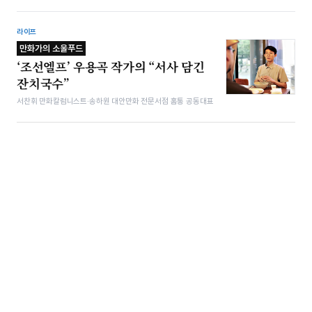
라이프
만화가의 소울푸드
‘조선엘프’ 우용곡 작가의 “서사 담긴
잔치국수”
서찬휘 만화칼럼니스트·송하원 대안만화 전문서점 홈통 공동대표