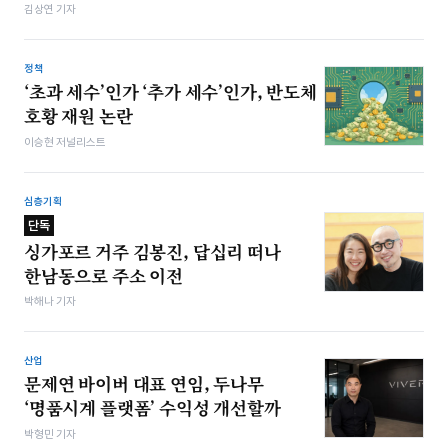
김상연 기자
정책
‘초과 세수’인가 ‘추가 세수’인가, 반도체
호황 재원 논란
이승현 저널리스트
심층기획
단독
싱가포르 거주 김봉진, 답십리 떠나
한남동으로 주소 이전
박해나 기자
산업
문제연 바이버 대표 연임, 두나무
‘명품시계 플랫폼’ 수익성 개선할까
박형민 기자