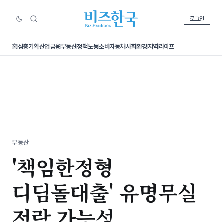
로그인
홈
심층기획
산업
금융
부동산
정책
노동
소비
자동차
사회
환경
지역
라이프
부동산
'책임한정형
디딤돌대출' 유명무실
전락 가능성