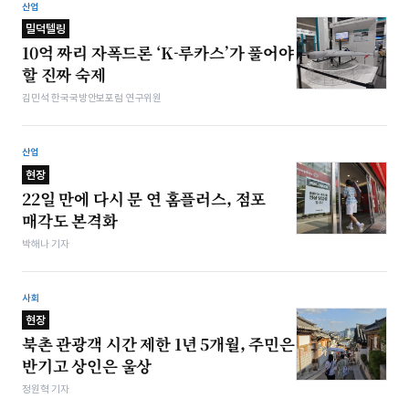
산업
밀덕텔링
10억 짜리 자폭드론 ‘K-루카스’가 풀어야
할 진짜 숙제
김민석 한국국방안보포럼 연구위원
산업
현장
22일 만에 다시 문 연 홈플러스, 점포
매각도 본격화
박해나 기자
사회
현장
북촌 관광객 시간 제한 1년 5개월, 주민은
반기고 상인은 울상
정원혁 기자