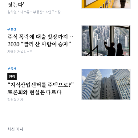
짓는다’
김학렬 스마트튜브 부동산조사연구소장
부동산
주식 폭락에 대출 빗장까지…
2030 “빨리 산 사람이 승자”
차해인 저널리스트
부동산
현장
“지식산업센터를 주택으로?”
토론회와 현실은 다르다
정원혁 기자
최신 기사