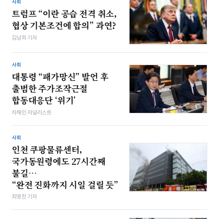
사회
트럼프 “이란 공습 전격 취소,
협상 기본조건에 합의” 과연?
김남희 기자
사회
대통령 “패가망신” 발언 후
출범한 주가조작근절
합동대응단 ‘위기’
차해인 저널리스트
사회
인천 쿠팡물류센터,
국가동원령에도 27시간째
불길…
“완전 진화까지 시일 걸릴 듯”
최영찬 기자