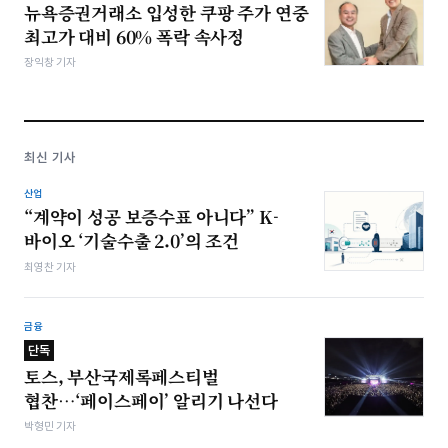
뉴욕증권거래소 입성한 쿠팡 주가 연중
최고가 대비 60% 폭락 속사정
장익창 기자
최신 기사
산업
“계약이 성공 보증수표 아니다” K-
바이오 ‘기술수출 2.0’의 조건
최영찬 기자
금융
단독
토스, 부산국제록페스티벌
협찬…‘페이스페이’ 알리기 나선다
박형민 기자