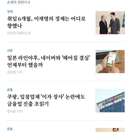
손정의 관련기사
정책
취임 6개월, 이재명의 경제는 어디로
향했나
이승현 저널리스트
산업
일본 라인야후, 네이버와 '헤어질 결심'
언제부터 했을까
강은경 기자
금융
쿠팡, 입점업체 '이자 장사' 논란에도
금융업 진출 초읽기
장익창 기자
금융