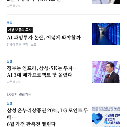
강은경 기자
금융
가장 보통의 투자
AI 과잉투자 논란, 어떻게 봐야할까
김세아 금융 칼럼니스트
산업
정부는 인프라, 삼성·SK는 투자…
AI 3대 메가프로젝트 닻 올렸다
강은경 기자
LG전자 관련기사
산업
삼성 온누리상품권 20%, LG 포인트 두
배…
6월 가전 판촉전 열린다