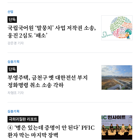
산업
단독
국립국어원 ‘말뭉치’ 사업 저작권 소송,
웅진 2심도 ‘패소’
강은경 기자
심층기획
단독
부영주택, 금천구 옛 대한전선 부지
정화명령 취소 소송 각하
차형조 기자
심층기획
극희귀질환 리포트
④ ‘병은 있는데 증명이 안 된다’ PFIC
환자 막는 마지막 장벽