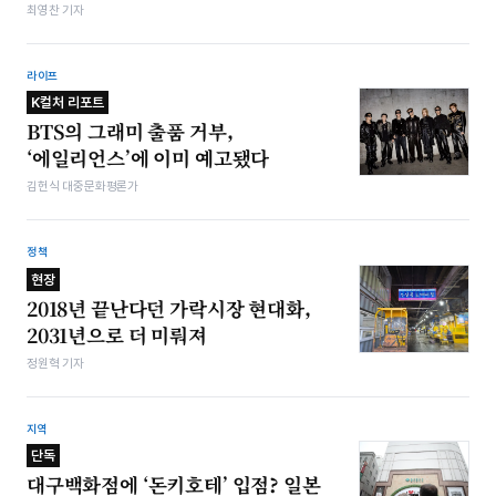
최영찬 기자
라이프
K컬처 리포트
BTS의 그래미 출품 거부,
‘에일리언스’에 이미 예고됐다
김헌식 대중문화평론가
정책
현장
2018년 끝난다던 가락시장 현대화,
2031년으로 더 미뤄져
정원혁 기자
지역
단독
대구백화점에 ‘돈키호테’ 입점? 일본