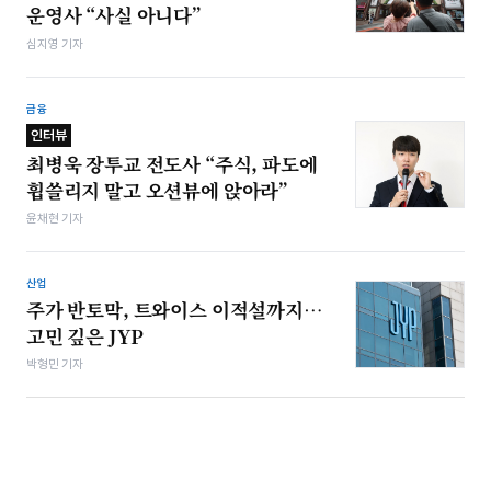
운영사 “사실 아니다”
심지영 기자
금융
인터뷰
최병욱 장투교 전도사 “주식, 파도에
휩쓸리지 말고 오션뷰에 앉아라”
윤채현 기자
산업
주가 반토막, 트와이스 이적설까지…
고민 깊은 JYP
박형민 기자