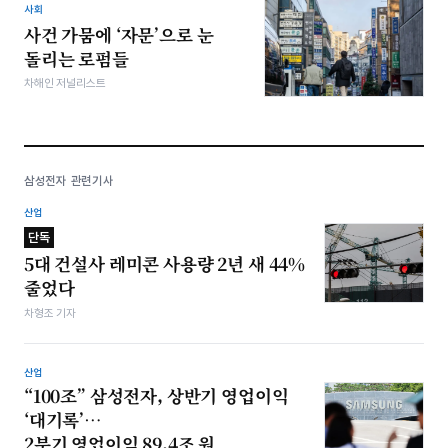
사회
사건 가뭄에 ‘자문’으로 눈
돌리는 로펌들
차해인 저널리스트
삼성전자 관련기사
산업
단독
5대 건설사 레미콘 사용량 2년 새 44%
줄었다
차형조 기자
산업
“100조” 삼성전자, 상반기 영업이익
‘대기록’…
2분기 영업이익 89.4조 원