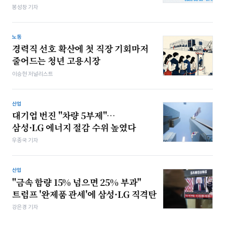
봉성창 기자
노동
경력직 선호 확산에 첫 직장 기회마저
줄어드는 청년 고용시장
이승현 저널리스트
산업
대기업 번진 "차량 5부제"…
삼성·LG 에너지 절감 수위 높였다
우종국 기자
산업
"금속 함량 15% 넘으면 25% 부과"
트럼프 '완제품 관세'에 삼성·LG 직격탄
강은경 기자