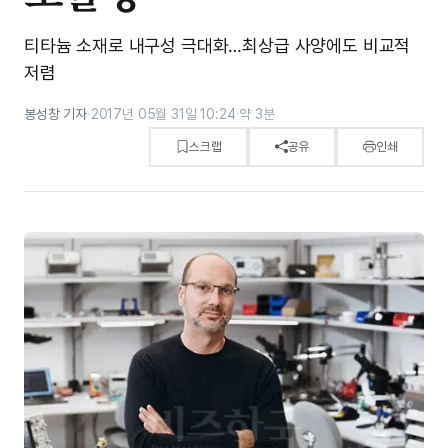
티타늄 소재로 내구성 극대화…최상급 사양에도 비교적
저렴
봉성창 기자
·
2017년 05월 31일 10:24
·
약 3분
스크랩
공유
인쇄