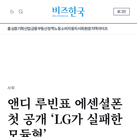
로그인
홈
심층기획
산업
금융
부동산
정책
노동
소비
자동차
사회
환경
지역
라이프
사회
앤디 루빈표 에센셜폰
첫 공개 ‘LG가 실패한
모듈형’