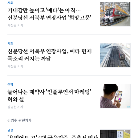
사회
기대감만 높이고 '예타'는 아직…
신분당선 서북부 연장사업 '희망고문'
박찬웅 기자
사회
신분당선 서북부 연장사업, 예타 면제
목소리 커지는 까닭
박찬웅 기자
산업
늘어나는 제약사 '인플루언서 마케팅'
허와 실
김명선 기자
김영수 관련기사
금융
'욕먹어도 고' 4대 금융지주, 주총서 인사