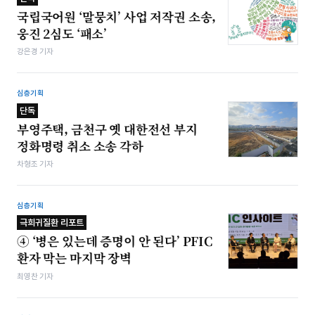
국립국어원 ‘말뭉치’ 사업 저작권 소송,
웅진 2심도 ‘패소’
강은경 기자
심층기획
단독
부영주택, 금천구 옛 대한전선 부지
정화명령 취소 소송 각하
차형조 기자
심층기획
극희귀질환 리포트
④ ‘병은 있는데 증명이 안 된다’ PFIC
환자 막는 마지막 장벽
최영찬 기자