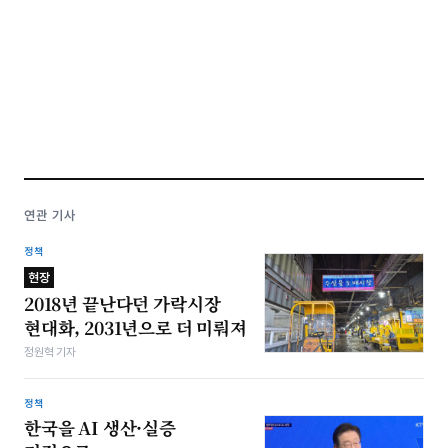
연관 기사
정책
현장
2018년 끝난다던 가락시장
현대화, 2031년으로 더 미뤄져
정원혁 기자
정책
한국을 AI 생산·실증