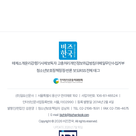
매체소개
윤리강령
기사제보
독자 고충처리
개인정보취급방침
이메일무단수집거부
청소년보호정책
정정·반론 보도
RSS
전체 태그
(주)일요신문사
｜
서울특별시 용산구 만리재로 192
｜
사업자번호: 106-81-48524
｜
인터넷신문사업등록번호: 서울, 아02990
｜
등록·발행일: 2014년 2월 4일
발행인/편집인: 김원양
｜
청소년보호책임자: 김남희
｜
TEL: 02-2198-1591
｜
FAX: 02-738-4675
｜
E-mail:
bizhk@bizhankook.com
Copyright © 2026 비즈한국. All rights reserved.
UPDATE 2026년 7월 16일