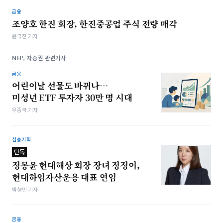
금융
조양호 한진 회장, 한진중공업 주식 전량 매각
윤국진 기자
NH투자증권 관련기사
금융
어린이날 선물도 바뀌나…
미성년 ETF 투자자 30만 명 시대
우종국 기자
심층기획
단독
정몽윤 현대해상 회장 장녀 정정이,
현대하임자산운용 대표 연임
박형민 기자
금융