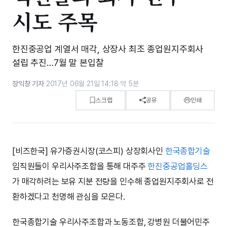
시도 주목
한진중공업 계열서 매각, 상장사 최조 종업원지주회사
설립 추진…7월 말 본입찰
장익창 기자
·
2017년 06월 21일 14:18
·
약 5분
스크랩
공유
인쇄
[비즈한국] 유가증권시장(코스피) 상장회사인
한국종합기술
임직원들이 우리사주조합을 통해 대주주
한진중공업홀딩스
가 매각하려는 보유 지분 전량을 인수해 종업원지주회사로 전
환하겠다고 천명해 관심을 모은다.
한국종합기술 우리사주조합과 노동조합, 강병원 더불어민주