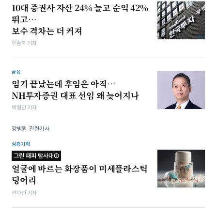
10대 증권사 자산 24% 늘고 순익 42%
뛰고…
보수 격차는 더 커져
우종국 기자
금융
임기 끝났는데 후임은 아직…
NH투자증권 대표 선임 왜 늦어지나
박형민 기자
강병원 관련기사
심층기획
그린 패피 탐사대⑦
얼굴에 바르는 화장품이 미세플라스틱
덩어리
전다현 기자