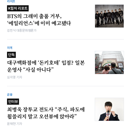
라이프
K컬처 리포트
BTS의 그래미 출품 거부,
‘에일리언스’에 이미 예고됐다
김헌식 대중문화평론가
지역
단독
대구백화점에 ‘돈키호테’ 입점? 일본
운영사 “사실 아니다”
심지영 기자
금융
인터뷰
최병욱 장투교 전도사 “주식, 파도에
휩쓸리지 말고 오션뷰에 앉아라”
윤채현 기자