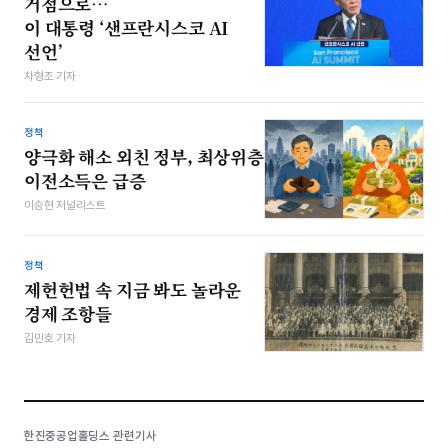
거점으로…
이 대통령 ‘샌프란시스코 AI
선언’
차형조 기자
정책
양극화 해소 외친 정부, 최상위층
이전소득은 급증
이승현 저널리스트
정책
제헌헌법 속 지금 봐도 놀라운
경제 조항들
김민호 기자
한진중공업홀딩스 관련기사