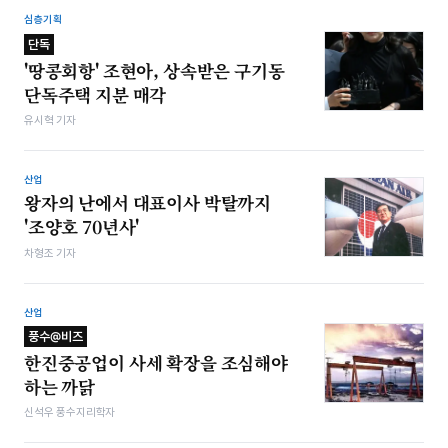
심층기획
단독
'땅콩회항' 조현아, 상속받은 구기동
단독주택 지분 매각
유시혁 기자
산업
왕자의 난​에서 대표이사 박탈까지
'조양호 70년사'
차형조 기자
산업
풍수@비즈
한진중공업이 사세 확장을 조심해야
하는 까닭
신석우 풍수지리학자