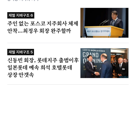
재벌 지배구조 6
주인 없는 포스코 지주회사 체제
안착...최정우 회장 완주할까
재벌 지배구조 5
신동빈 회장, 롯데지주 출범이후
일본롯데 예속 희석 호텔롯데
상장 안갯속