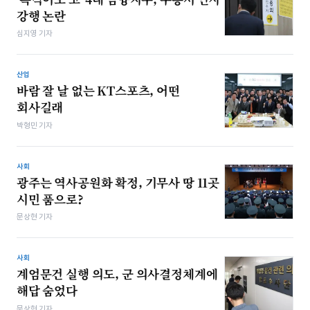
강행 논란
심지영 기자
산업
바람 잘 날 없는 KT스포츠, 어떤
회사길래
박형민 기자
사회
광주는 역사공원화 확정, 기무사 땅 11곳
시민 품으로?
문상현 기자
사회
계엄문건 실행 의도, 군 의사결정체계에
해답 숨었다
문상현 기자