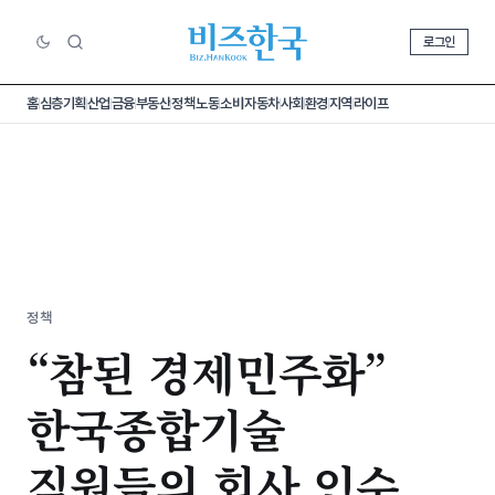
로그인
홈
심층기획
산업
금융
부동산
정책
노동
소비
자동차
사회
환경
지역
라이프
정책
“참된 경제민주화”
한국종합기술
직원들의 회사 인수