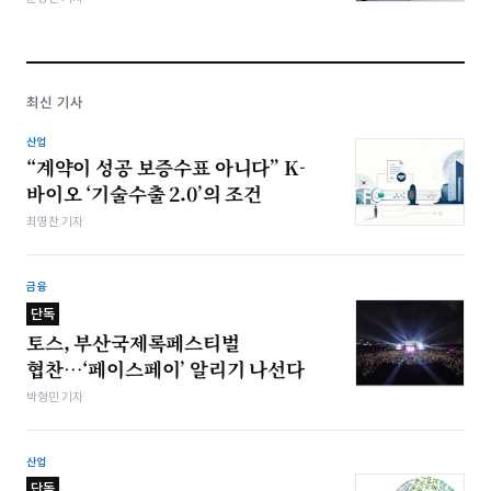
최신 기사
산업
“계약이 성공 보증수표 아니다” K-
바이오 ‘기술수출 2.0’의 조건
최영찬 기자
금융
단독
토스, 부산국제록페스티벌
협찬…‘페이스페이’ 알리기 나선다
박형민 기자
산업
단독