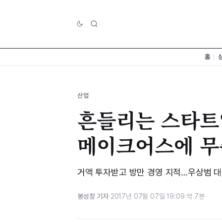
홈
산업
흔들리는 스타트업
메이크어스에 무
거액 투자받고 방만 경영 지적…우상범 대
봉성창 기자
·
2017년 07월 07일 19:09
·
약 7분