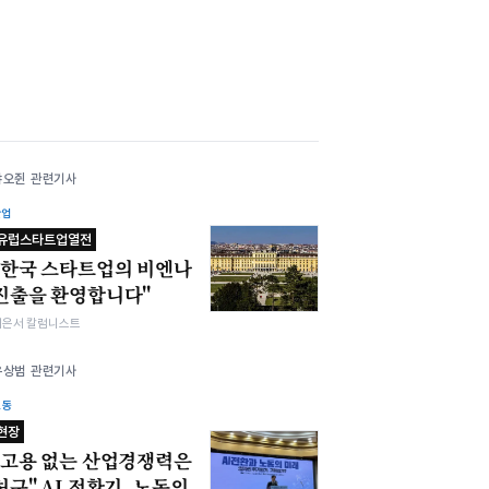
샤오쥔 관련기사
산업
유럽스타트업열전
"한국 스타트업의 비엔나
진출을 환영합니다"
이은서 칼럼니스트
우상범 관련기사
노동
현장
"고용 없는 산업경쟁력은
허구" AI 전환기, 노동의