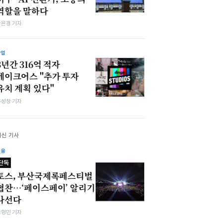
역할을 말하다
강은경 기자
산업
3년간 316억 적자
메이크어스 "추가 투자
유치 계획 있다"
봉성창 기자
최신 기사
금융
단독
토스, 부산국제록페스티벌
협찬…‘페이스페이’ 알리기
나선다
박형민 기자