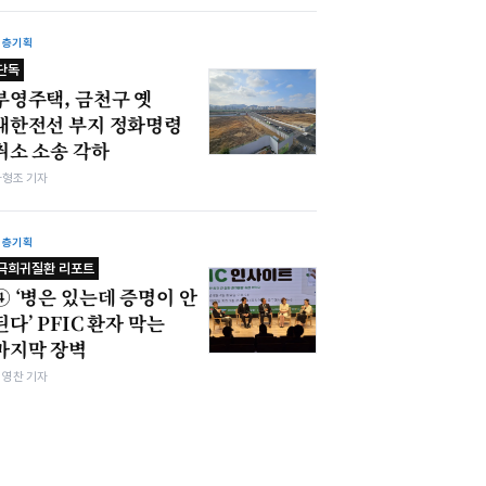
심층기획
단독
부영주택, 금천구 옛
대한전선 부지 정화명령
취소 소송 각하
차형조 기자
심층기획
극희귀질환 리포트
④ ‘병은 있는데 증명이 안
된다’ PFIC 환자 막는
마지막 장벽
최영찬 기자