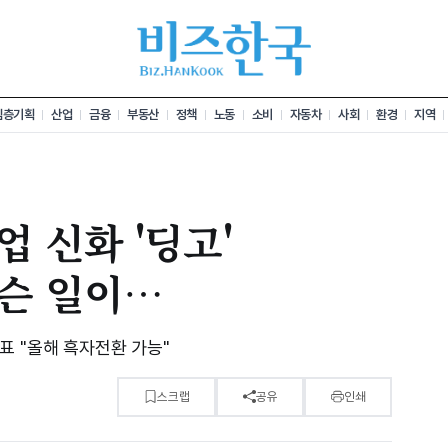
심층기획
산업
금융
부동산
정책
노동
소비
자동차
사회
환경
지역
 신화 '딩고'
슨 일이…
표 "올해 흑자전환 가능"
스크랩
공유
인쇄