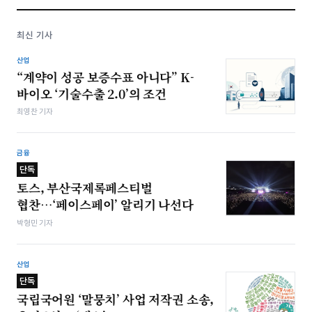
최신 기사
산업
“계약이 성공 보증수표 아니다” K-
바이오 ‘기술수출 2.0’의 조건
최영찬 기자
금융
단독
토스, 부산국제록페스티벌
협찬…‘페이스페이’ 알리기 나선다
박형민 기자
산업
단독
국립국어원 ‘말뭉치’ 사업 저작권 소송,