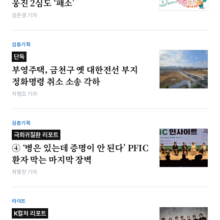
웅진 2심도 ‘패소’
강은경 기자
심층기획
단독
부영주택, 금천구 옛 대한전선 부지
정화명령 취소 소송 각하
차형조 기자
심층기획
극희귀질환 리포트
④ ‘병은 있는데 증명이 안 된다’ PFIC
환자 막는 마지막 장벽
최영찬 기자
라이프
K컬처 리포트