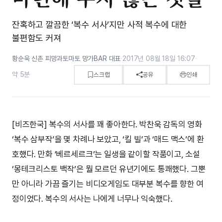
잔혹하고 깔끔한 ‘복수 서사’지만 사적 복수에 대한
불편함도 커져
황순욱 신촌 피망과토마토 망가BAR 대표
·
2017년 08월 18일 16:07
·
약 5분
스크랩
공유
인쇄
[비즈한국] 복수의 서사를 꽤 좋아한다. 박찬욱 감독의 영화
‘복수 삼부작’을 몇 차례나 보았고, ‘킬 빌’과 ‘매드 맥스’에 환
호했다. 만화 ‘베르세르크’는 일생을 같이할 작품이고, 소설
‘몽테크리스토 백작’은 뭘 모르던 유년기에도 통쾌했다. 그뿐
만 아니라 가끔 즐기는 비디오게임도 대부분 복수를 향한 여
정이었다. 복수의 서사는 나에게 너무나 익숙했다.