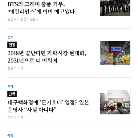
BTS의 그래미 출품 거부,
‘에일리언스’에 이미 예고됐다
김헌식 대중문화평론가
정책
현장
2018년 끝난다던 가락시장 현대화,
2031년으로 더 미뤄져
정원혁 기자
지역
단독
대구백화점에 ‘돈키호테’ 입점? 일본
운영사 “사실 아니다”
심지영 기자
금융