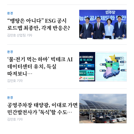
환경
“맹탕은 아니다” ESG 공시
로드맵 최종안, 각계 반응은?
김민호 산업팀 기자
환경
‘물·전기 먹는 하마’ 빅테크 AI
데이터센터 유치, 득실
따져보니…
김민호 기자
환경
공영주차장 태양광, 이대로 가면
민간발전사가 '독식'할 수도…
김민호 기자