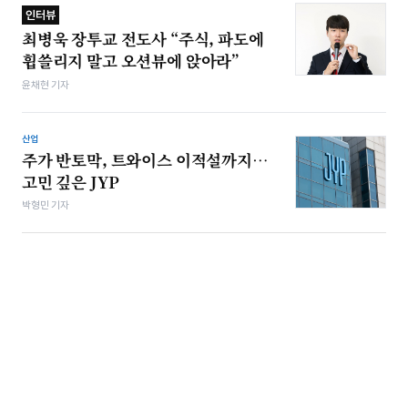
인터뷰
최병욱 장투교 전도사 “주식, 파도에
휩쓸리지 말고 오션뷰에 앉아라”
윤채현 기자
산업
주가 반토막, 트와이스 이적설까지…
고민 깊은 JYP
박형민 기자