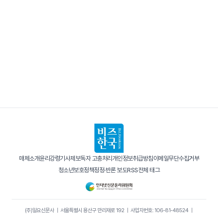
매체소개
윤리강령
기사제보
독자 고충처리
개인정보취급방침
이메일무단수집거부
청소년보호정책
정정·반론 보도
RSS
전체 태그
(주)일요신문사
｜
서울특별시 용산구 만리재로 192
｜
사업자번호: 106-81-48524
｜