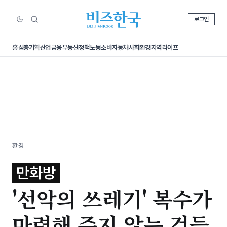
로그인
홈
심층기획
산업
금융
부동산
정책
노동
소비
자동차
사회
환경
지역
라이프
환경
만화방
'선악의 쓰레기' 복수가
마련해 주지 않는 것들