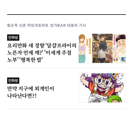
황순욱 신촌 피망과토마토 망가BAR 대표의 기사
만화방
요리만화 새 경향 '달걀프라이의
노른자 언제 깨?' '이세계 주점
노부' '행복한 밥'
만화방
만약 지구에 외계인이
나타난다면?!