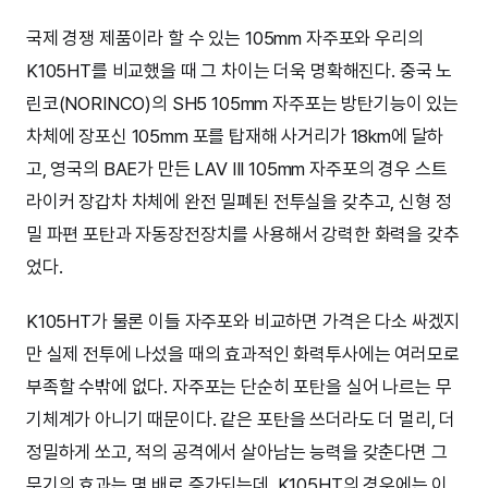
국제 경쟁 제품이라 할 수 있는 105mm 자주포와 우리의
K105HT를 비교했을 때 그 차이는 더욱 명확해진다. 중국 노
린코(NORINCO)의 SH5 105mm 자주포는 방탄기능이 있는
차체에 장포신 105mm 포를 탑재해 사거리가 18km에 달하
고, 영국의 BAE가 만든 LAV III 105mm 자주포의 경우 스트
라이커 장갑차 차체에 완전 밀폐된 전투실을 갖추고, 신형 정
밀 파편 포탄과 자동장전장치를 사용해서 강력한 화력을 갖추
었다.
K105HT가 물론 이들 자주포와 비교하면 가격은 다소 싸겠지
만 실제 전투에 나섰을 때의 효과적인 화력투사에는 여러모로
부족할 수밖에 없다. 자주포는 단순히 포탄을 실어 나르는 무
기체계가 아니기 때문이다. 같은 포탄을 쓰더라도 더 멀리, 더
정밀하게 쏘고, 적의 공격에서 살아남는 능력을 갖춘다면 그
무기의 효과는 몇 배로 증가되는데, K105HT의 경우에는 이