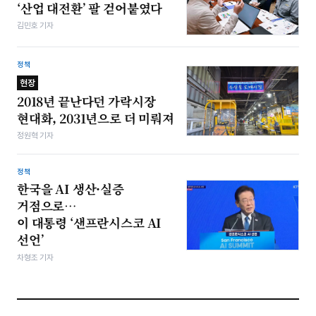
‘산업 대전환’ 팔 걷어붙였다
김민호 기자
정책
현장
2018년 끝난다던 가락시장
현대화, 2031년으로 더 미뤄져
정원혁 기자
정책
한국을 AI 생산·실증
거점으로…
이 대통령 ‘샌프란시스코 AI
선언’
차형조 기자