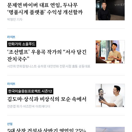
문제연 바이버 대표 연임, 두나무
‘명품시계 플랫폼’ 수익성 개선할까
박형민 기자
라이프
만화가의 소울푸드
‘조선엘프’ 우용곡 작가의 “서사 담긴
잔치국수”
서찬휘 만화칼럼니스트·송하원 대안만화 전문서점 홈통 공동대표
라이프
한국미술응원프로젝트 시즌12
김도마-상식과 비상식의 모순 속에서
전준엽 화가·비즈한국 아트에디터
산업
5대 상장 건설사 상반기 영업익 25%