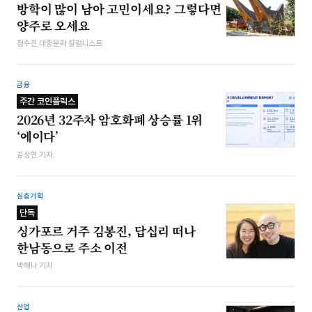
방학이 많이 남아 고민이세요? 그렇다면
양주로 오세요
정수진 대중문화 칼럼니스트
금융
주간 코인플릭스
2026년 32주차 암호화폐 상승률 1위
‘에이다’
김상연 기자
심층기획
단독
싱가포르 거주 김봉진, 답십리 떠나
한남동으로 주소 이전
박해나 기자
산업