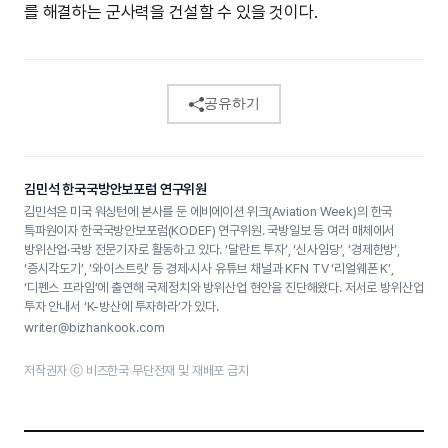
를 해결하는 군사력을 건설할 수 있을 것이다.
공유하기
김민석 한국국방안보포럼 연구위원
김민석은 미국 워싱턴에 본사를 둔 에비에이션 위크(Aviation Week)의 한국
특파원이자 한국국방안보포럼(KODEF) 연구위원. 국방일보 등 여러 매체에서
방위산업·국방 전문기자로 활동하고 있다. ‘달란트 투자’, ‘신사임당’, ‘경제한방’,
‘증시각도기’, ‘와이스트릿’ 등 경제·시사 유튜브 채널과 KFN TV ‘리얼웨폰 K’,
‘디펜스 프라임’에 출연해 국제정치와 방위산업 현안을 진단해왔다. 저서로 방위산업
투자 안내서 ‘K-방산에 투자하라’가 있다.
writer@bizhankook.com
저작권자 ⓒ 비즈한국 무단전재 및 재배포 금지