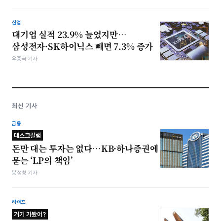
산업
대기업 실적 23.9% 늘었지만…
삼성전자·SK하이닉스 빼면 7.3% 증가
우종국 기자
최신 기사
금융
데스크칼럼
돈만 대는 투자는 없다…KB·하나증권에
묻는 ‘LP의 책임’
봉성창 기자
라이프
거기 가봤어?