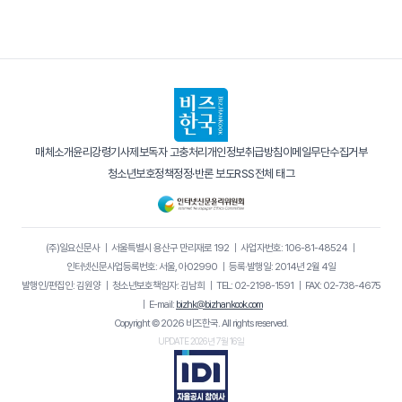
매체소개
윤리강령
기사제보
독자 고충처리
개인정보취급방침
이메일무단수집거부
청소년보호정책
정정·반론 보도
RSS
전체 태그
(주)일요신문사
｜
서울특별시 용산구 만리재로 192
｜
사업자번호: 106-81-48524
｜
인터넷신문사업등록번호: 서울, 아02990
｜
등록·발행일: 2014년 2월 4일
발행인/편집인: 김원양
｜
청소년보호책임자: 김남희
｜
TEL: 02-2198-1591
｜
FAX: 02-738-4675
｜
E-mail:
bizhk@bizhankook.com
Copyright © 2026 비즈한국. All rights reserved.
UPDATE 2026년 7월 16일