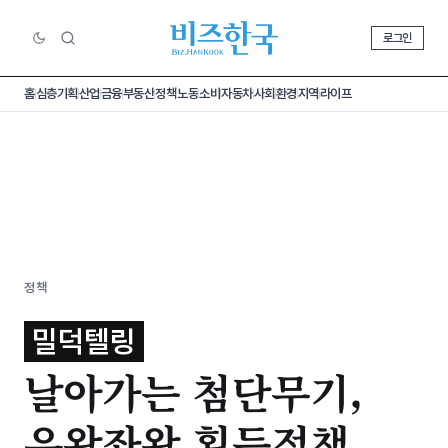
로그인
홈
심층기획
산업
금융
부동산
정책
노동
소비
자동차
사회
환경
지역
라이프
정책
밀덕텔링
날아가는 첨단무기,
우왕좌왕 획득정책