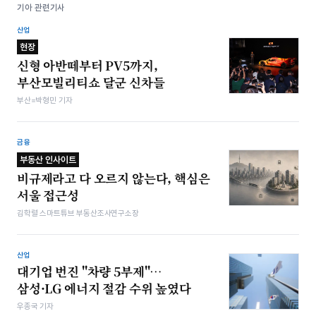
기아 관련기사
산업
현장
신형 아반떼부터 PV5까지,
부산모빌리티쇼 달군 신차들
부산=박형민 기자
금융
부동산 인사이트
비규제라고 다 오르지 않는다, 핵심은
서울 접근성
김학렬 스마트튜브 부동산조사연구소장
산업
대기업 번진 "차량 5부제"…
삼성·LG 에너지 절감 수위 높였다
우종국 기자