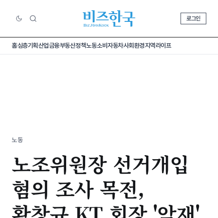
로그인
홈
심층기획
산업
금융
부동산
정책
노동
소비
자동차
사회
환경
지역
라이프
노동
노조위원장 선거개입
혐의 조사 목전,
황창규 KT 회장 '악재'