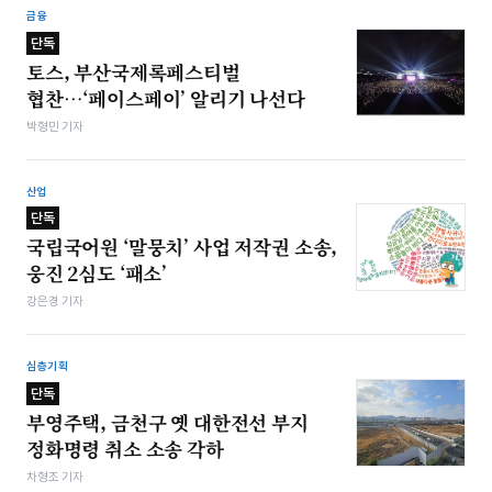
금융
단독
토스, 부산국제록페스티벌
협찬…‘페이스페이’ 알리기 나선다
박형민 기자
산업
단독
국립국어원 ‘말뭉치’ 사업 저작권 소송,
웅진 2심도 ‘패소’
강은경 기자
심층기획
단독
부영주택, 금천구 옛 대한전선 부지
정화명령 취소 소송 각하
차형조 기자