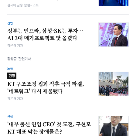
김세아 금융 칼럼니스트
산업
정부는 인프라, 삼성·SK는 투자…
AI 3대 메가프로젝트 닻 올렸다
강은경 기자
황창규 관련기사
노동
현장
KT 구조조정 집회 직후 극적 타결,
'네트워크' 다시 제물됐다
강은경 기자
산업
'내부 출신 연임 CEO' 첫 도전, 구현모
KT 대표 막는 장애물은?