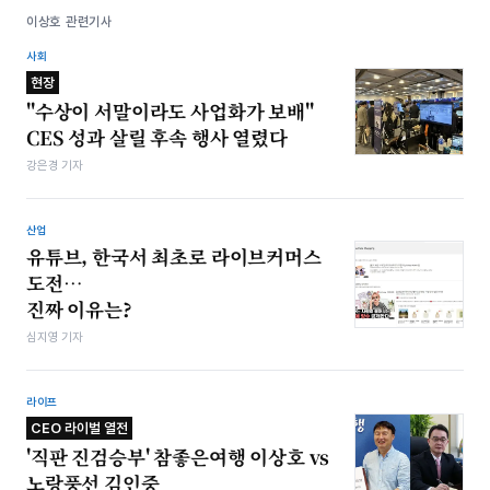
이상호 관련기사
사회
현장
"수상이 서말이라도 사업화가 보배"
CES 성과 살릴 후속 행사 열렸다
강은경 기자
산업
유튜브, 한국서 최초로 라이브커머스
도전…
진짜 이유는?
심지영 기자
라이프
CEO 라이벌 열전
'직판 진검승부' 참좋은여행 이상호 vs
노랑풍선 김인중