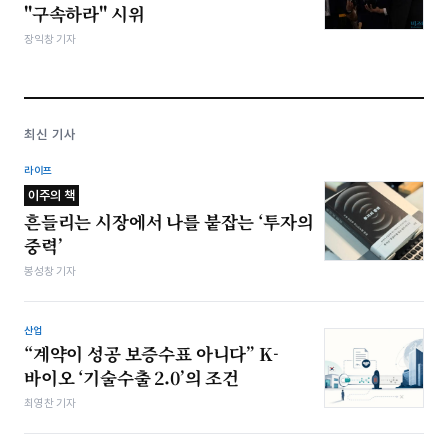
"구속하라" 시위
장익창 기자
최신 기사
라이프
이주의 책
흔들리는 시장에서 나를 붙잡는 ‘투자의
중력’
봉성창 기자
산업
“계약이 성공 보증수표 아니다” K-
바이오 ‘기술수출 2.0’의 조건
최영찬 기자