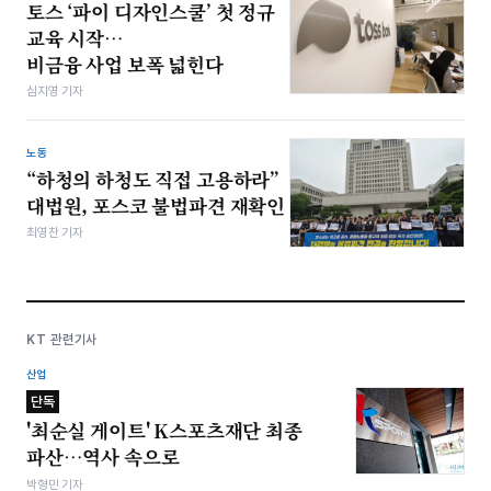
토스 ‘파이 디자인스쿨’ 첫 정규
교육 시작…
비금융 사업 보폭 넓힌다
심지영 기자
노동
“하청의 하청도 직접 고용하라”
대법원, 포스코 불법파견 재확인
최영찬 기자
KT 관련기사
산업
단독
'최순실 게이트' K스포츠재단 최종
파산…역사 속으로
박형민 기자