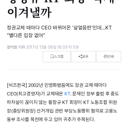
이겨낼까
정권교체 때마다 CEO 바뀌어온 '살얼음판'인데…KT
"별다른 입장 없어"
장익창 기자
·
2017년 12월 08일 18:03
·
약 5분
스크랩
공유
인쇄
[비즈한국] 2002년 민영화됐음에도 정권 교체 때마다
CEO(최고경영자)가 교체돼온
KT
. 문재인 정부 출범 후 중도
하차설이 끊이지 않는 황창규 KT 회장이 KT 노동조합 위원
장(중앙위원장) 선거개입 관련 부당노동행위 혐의로 고용노
동부 조사를 목전에 두고 있어 귀추가 주목된다.