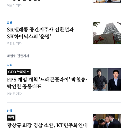
이송이 기자
금융
SK텔레콤 중간지주사 전환설과
SK하이닉스의 '운명'
박형민 기자
박철우 관련기사
사회
CEO 뉴페이스
FPS 게임 개척 '드래곤플라이' 박철승·
박인찬 공동대표
이성진 기자
산업
현장
황창규 회장 경찰 소환, KT민주화연대