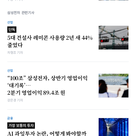
삼성전자 관련기사
산업
단독
5대 건설사 레미콘 사용량 2년 새 44%
줄었다
차형조 기자
산업
“100조” 삼성전자, 상반기 영업이익
‘대기록’…
2분기 영업이익 89.4조 원
강은경 기자
금융
가장 보통의 투자
AI 과잉투자 논란, 어떻게 봐야할까