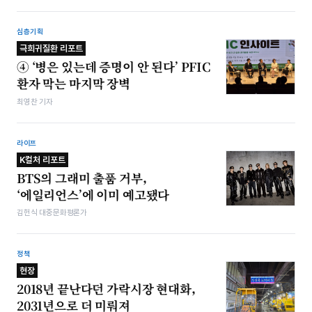
심층기획
극희귀질환 리포트
④ ‘병은 있는데 증명이 안 된다’ PFIC
환자 막는 마지막 장벽
최영찬 기자
라이프
K컬처 리포트
BTS의 그래미 출품 거부,
‘에일리언스’에 이미 예고됐다
김헌식 대중문화평론가
정책
현장
2018년 끝난다던 가락시장 현대화,
2031년으로 더 미뤄져