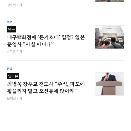
정원혁 기자
지역
단독
대구백화점에 ‘돈키호테’ 입점? 일본
운영사 “사실 아니다”
심지영 기자
금융
인터뷰
최병욱 장투교 전도사 “주식, 파도에
휩쓸리지 말고 오션뷰에 앉아라”
윤채현 기자