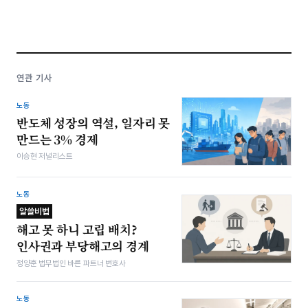
연관 기사
노동
반도체 성장의 역설, 일자리 못
만드는 3% 경제
이승현 저널리스트
노동
알쓸비법
해고 못 하니 고립 배치?
인사권과 부당해고의 경계
정양훈 법무법인 바른 파트너 변호사
노동