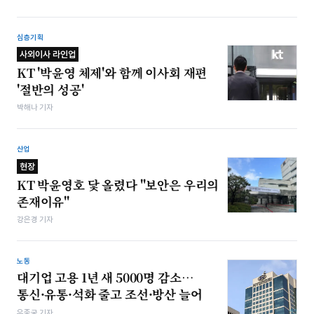
심층기획
사외이사 라인업
KT '박윤영 체제'와 함께 이사회 재편
'절반의 성공'
박해나 기자
산업
현장
KT 박윤영호 닻 올렸다 "보안은 우리의
존재이유"
강은경 기자
노동
대기업 고용 1년 새 5000명 감소…
통신·유통·석화 줄고 조선·방산 늘어
우종국 기자