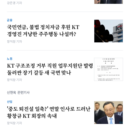
강은경 기자
금융
국민연금, 불법 정치자금 후원 KT
경영진 겨냥한 주주행동 나설까?
장익창 기자
노동
KT 구조조정 거부 직원 업무지원단 발령
둘러싼 장기 갈등 새 국면 맞나
장익창 기자
신현옥 관련기사
산업
'중도 퇴진설 일축?' 연말 인사로 드러난
황창규 KT 회장의 속내
장익창 기자