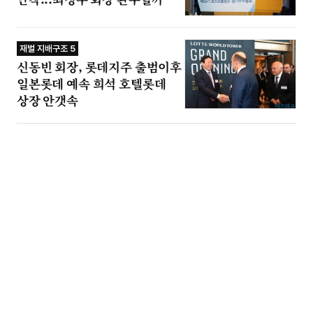
재벌 지배구조 5
신동빈 회장, 롯데지주 출범이후
일본롯데 예속 희석 호텔롯데
상장 안갯속