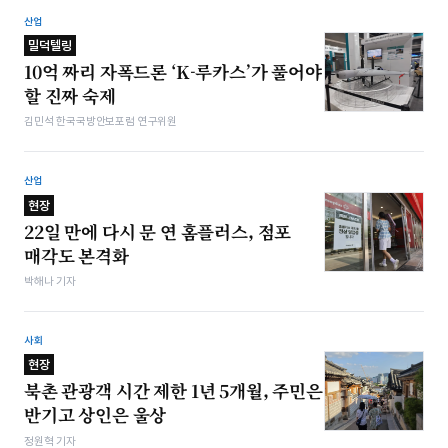
산업
밀덕텔링
10억 짜리 자폭드론 ‘K-루카스’가 풀어야
할 진짜 숙제
김민석 한국국방안보포럼 연구위원
산업
현장
22일 만에 다시 문 연 홈플러스, 점포
매각도 본격화
박해나 기자
사회
현장
북촌 관광객 시간 제한 1년 5개월, 주민은
반기고 상인은 울상
정원혁 기자