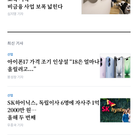
비금융 사업 보폭 넓힌다
심지영 기자
최신 기사
산업
아이폰17 가격 조기 인상설 “18은 얼마나
올릴려고...”
봉성창 기자
산업
SK하이닉스, 독립이사 6명에 자사주 1억
2000만 원…
올해 두 번째
우종국 기자