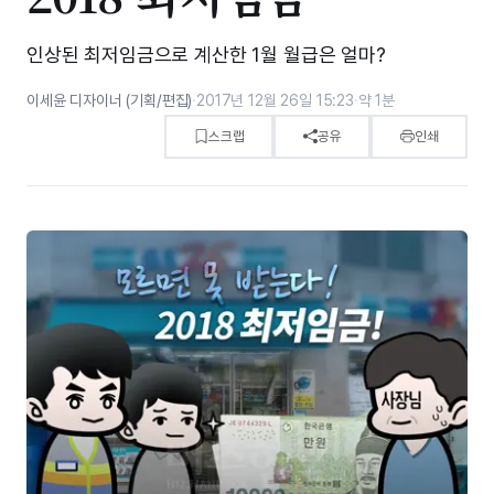
인상된 최저임금으로 계산한 1월 월급은 얼마?
이세윤 디자이너 (기획/편집)
·
2017년 12월 26일 15:23
·
약 1분
스크랩
공유
인쇄