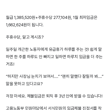
월급 1,385,520원+주휴수당 277,104원, 1월 최저임금은
1,662,624원이 됩니다.
주휴수당, 알고 계시죠?
일주일 개근한 노동자에게 유급휴가 하루를 주는 것! 쉽게 말
하면 한 주를 하루도 안 빠지고 일하면 하루치 임금을 더 주는
거죠!
“하지만 사장님 눈치가 보여서….” “괜히 말했다 잘릴까 봐….”
말을 못하고 있다고요?
걱정 마세요. 체불임금은 퇴직 후 3년 안에 받을 수 있습니다!
고용노동부 민원마당에서 서식민원의 임금체불 진정서를 작