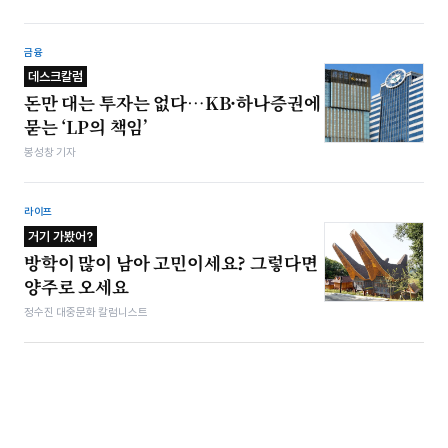
금융
데스크칼럼
돈만 대는 투자는 없다…KB·하나증권에
묻는 ‘LP의 책임’
봉성창 기자
라이프
거기 가봤어?
방학이 많이 남아 고민이세요? 그렇다면
양주로 오세요
정수진 대중문화 칼럼니스트