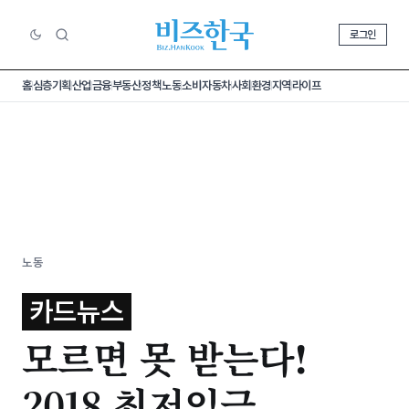
로그인
홈
심층기획
산업
금융
부동산
정책
노동
소비
자동차
사회
환경
지역
라이프
노동
카드뉴스
모르면 못 받는다!
2018 최저임금