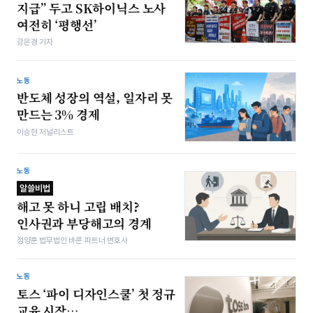
지급” 두고 SK하이닉스 노사
여전히 ‘평행선’
강은경 기자
노동
반도체 성장의 역설, 일자리 못
만드는 3% 경제
이승현 저널리스트
노동
알쓸비법
해고 못 하니 고립 배치?
인사권과 부당해고의 경계
정양훈 법무법인 바른 파트너 변호사
노동
토스 ‘파이 디자인스쿨’ 첫 정규
교육 시작…