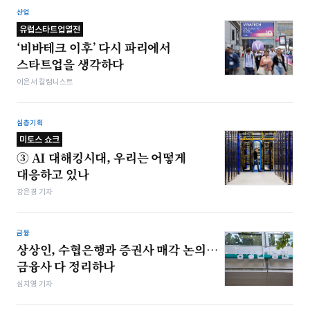
산업
유럽스타트업열전
‘비바테크 이후’ 다시 파리에서
스타트업을 생각하다
이은서 칼럼니스트
심층기획
미토스 쇼크
③ AI 대해킹시대, 우리는 어떻게
대응하고 있나
강은경 기자
금융
상상인, 수협은행과 증권사 매각 논의…
금융사 다 정리하나
심지영 기자