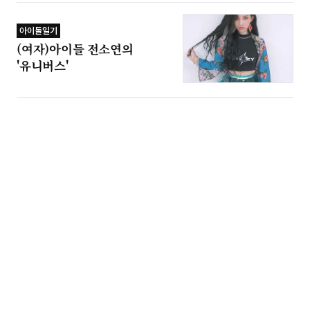
아이돌일기
(여자)아이들 전소연의
'유니버스'