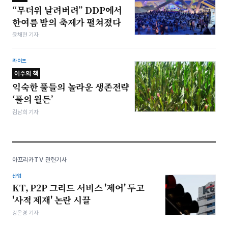
“무더위 날려버려” DDP에서
한여름 밤의 축제가 펼쳐졌다
윤채현 기자
라이프
이주의 책
익숙한 풀들의 놀라운 생존전략
‘풀의 월든’
김남희 기자
아프리카TV 관련기사
산업
KT, P2P 그리드 서비스 '제어' 두고
'사적 제재' 논란 시끌
강은경 기자