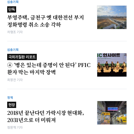
심층기획
단독
부영주택, 금천구 옛 대한전선 부지
정화명령 취소 소송 각하
차형조 기자
심층기획
극희귀질환 리포트
④ ‘병은 있는데 증명이 안 된다’ PFIC
환자 막는 마지막 장벽
최영찬 기자
정책
현장
2018년 끝난다던 가락시장 현대화,
2031년으로 더 미뤄져
정원혁 기자