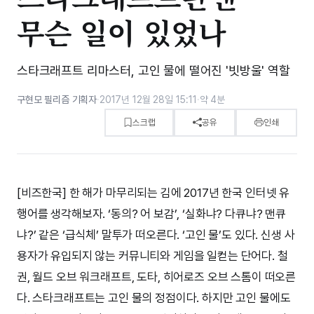
무슨 일이 있었나
스타크래프트 리마스터, 고인 물에 떨어진 '빗방울' 역할
구현모 필리즘 기획자
·
2017년 12월 28일 15:11
·
약 4분
스크랩
공유
인쇄
[비즈한국] 한 해가 마무리되는 김에 2017년 한국 인터넷 유
행어를 생각해보자. ‘동의? 어 보감’, ‘실화냐? 다큐냐? 맨큐
냐?’ 같은 ‘급식체’ 말투가 떠오른다. ‘고인 물’도 있다. 신생 사
용자가 유입되지 않는 커뮤니티와 게임을 일컫는 단어다. 철
권, 월드 오브 워크래프트, 도타, 히어로즈 오브 스톰이 떠오른
다. 스타크래프트는 고인 물의 정점이다. 하지만 고인 물에도