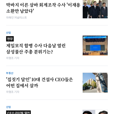
막바지 이른 삼바 회계조작 수사 '이재용
소환만 남았다'
차해인 저널리스트
산업
현장
제일모직 합병 수사 다음날 열린
삼성물산 주총 분위기는?
차형조 기자
부동산
'집짓기 달인' 10대 건설사​ CEO들은
어떤 집에서 살까
차형조 기자
산업
CEO 라이벌 열전