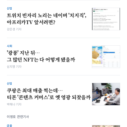
산업
트위치 빈자리 노리는 네이버 '치지직',
아프리카TV 앞서려면?
강은경 기자
사회
'광풍' 지난 뒤…
그 많던 NFT는 다 어떻게 됐을까
심지영 기자
산업
쿠팡은 최대 매출 찍는데…
티몬 '콘텐츠 커머스'로 옛 영광 되찾을까
박해나 기자
이영호 관련기사
금융