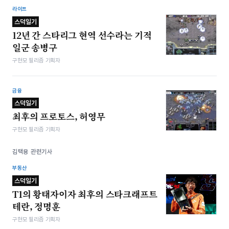
라이프
스덕일기
12년 간 스타리그 현역 선수라는 기적
일군 송병구
구현모 필리즘 기획자
금융
스덕일기
최후의 프로토스, 허영무
구현모 필리즘 기획자
김택용 관련기사
부동산
스덕일기
T1의 황태자이자 최후의 스타크래프트
테란, 정명훈
구현모 필리즘 기획자