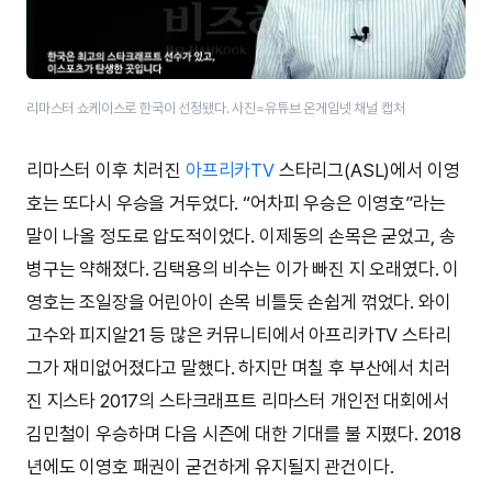
리마스터 쇼케이스로 한국이 선정됐다. 사진=유튜브 온게임넷 채널 캡처
리마스터 이후 치러진
아프리카TV
스타리그(ASL)에서 이영
호는 또다시 우승을 거두었다. “어차피 우승은 이영호”라는
말이 나올 정도로 압도적이었다. 이제동의 손목은 굳었고, 송
병구는 약해졌다. 김택용의 비수는 이가 빠진 지 오래였다. 이
영호는 조일장을 어린아이 손목 비틀듯 손쉽게 꺾었다. 와이
고수와 피지알21 등 많은 커뮤니티에서 아프리카TV 스타리
그가 재미없어졌다고 말했다. 하지만 며칠 후 부산에서 치러
진 지스타 2017의 스타크래프트 리마스터 개인전 대회에서
김민철이 우승하며 다음 시즌에 대한 기대를 불 지폈다. 2018
년에도 이영호 패권이 굳건하게 유지될지 관건이다.