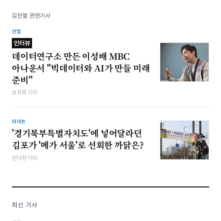
김민철 관련기사
산업
인터뷰
데이터연구소 만든 이성배 MBC
아나운서 "빅데이터와 AI가 만들 미래
준비"
심지영 기자
라이프
'경기북부특별자치도'에 넣어달라던
김포가 '메가 서울'로 선회한 까닭은?
전다현 기자
최신 기사