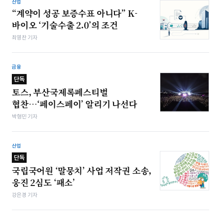
산업
“계약이 성공 보증수표 아니다” K-
바이오 ‘기술수출 2.0’의 조건
최영찬 기자
금융
단독
토스, 부산국제록페스티벌
협찬…‘페이스페이’ 알리기 나선다
박형민 기자
산업
단독
국립국어원 ‘말뭉치’ 사업 저작권 소송,
웅진 2심도 ‘패소’
강은경 기자