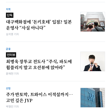
지역
단독
대구백화점에 ‘돈키호테’ 입점? 일본
운영사 “사실 아니다”
심지영 기자
금융
인터뷰
최병욱 장투교 전도사 “주식, 파도에
휩쓸리지 말고 오션뷰에 앉아라”
윤채현 기자
산업
주가 반토막, 트와이스 이적설까지…
고민 깊은 JYP
박형민 기자