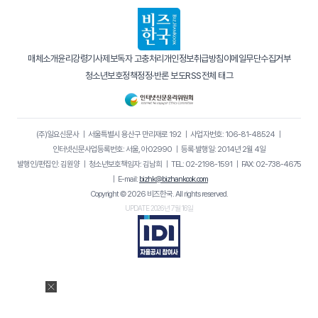
매체소개
윤리강령
기사제보
독자 고충처리
개인정보취급방침
이메일무단수집거부
청소년보호정책
정정·반론 보도
RSS
전체 태그
(주)일요신문사
｜
서울특별시 용산구 만리재로 192
｜
사업자번호: 106-81-48524
｜
인터넷신문사업등록번호: 서울, 아02990
｜
등록·발행일: 2014년 2월 4일
발행인/편집인: 김원양
｜
청소년보호책임자: 김남희
｜
TEL: 02-2198-1591
｜
FAX: 02-738-4675
｜
E-mail:
bizhk@bizhankook.com
Copyright © 2026 비즈한국. All rights reserved.
UPDATE 2026년 7월 16일