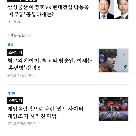
삼성물산 이영호 vs 현대건설 박동욱
'재무통' 공통과제는?
장익창 기자
이제동 관련기사
라이프
스덕일기
최고의 게이머, 최고의 방송인, 이제는
'훈련병' 김택용
구현모 필리즘 기획자
라이프
스덕일기
게임올림픽으로 불린 '월드 사이버
게임즈'가 사라진 까닭
구현모 필리즘 기획자