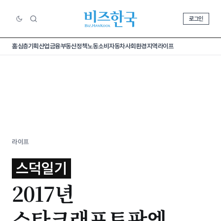
로그인
홈
심층기획
산업
금융
부동산
정책
노동
소비
자동차
사회
환경
지역
라이프
라이프
스덕일기
2017년
스타크래프트판엔