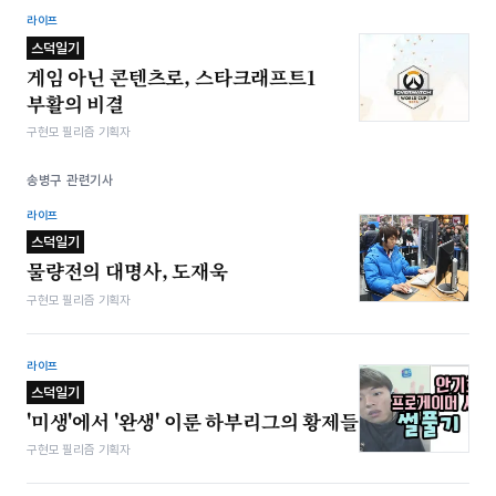
라이프
스덕일기
게임 아닌 콘텐츠로, 스타크래프트1
부활의 비결
구현모 필리즘 기획자
송병구 관련기사
라이프
스덕일기
물량전의 대명사, 도재욱
구현모 필리즘 기획자
라이프
스덕일기
'미생'에서 '완생' 이룬 하부리그의 황제들
구현모 필리즘 기획자