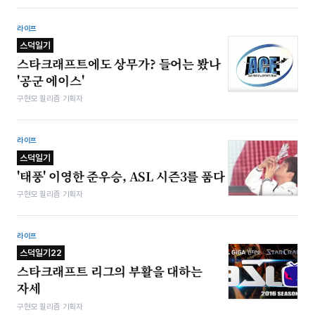
라이프
스덕일기
스타크래프트에도 상무가? 들어는 봤나
'공군 에이스'
구현모 필리즘 기획자
라이프
스덕일기
'태풍' 이영한 준우승, ASL 시즌3를 품다
구현모 필리즘 기획자
라이프
스덕일기22
스타크래프트 리그의 부활을 대하는
자세
구현모 필리즘 기획자