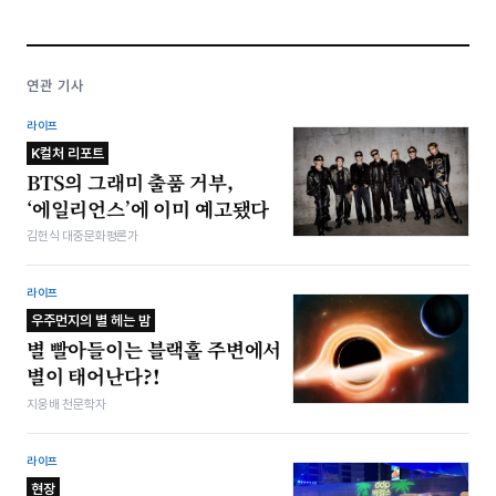
연관 기사
라이프
K컬처 리포트
BTS의 그래미 출품 거부,
‘에일리언스’에 이미 예고됐다
김헌식 대중문화평론가
라이프
우주먼지의 별 헤는 밤
별 빨아들이는 블랙홀 주변에서
별이 태어난다?!
지웅배 천문학자
라이프
현장