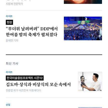
지웅배 천문학자
라이프
현장
“무더위 날려버려” DDP에서
한여름 밤의 축제가 펼쳐졌다
윤채현 기자
최신 기사
라이프
한국미술응원프로젝트 시즌12
김도마-상식과 비상식의 모순 속에서
전준엽 화가·비즈한국 아트에디터
산업