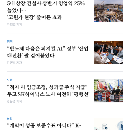
5대 상장 건설사 상반기 영업익 25%
늘었다…
‘고원가 현장’ 줄어든 효과
차형조 기자
정책
“반도체 다음은 피지컬 AI” 정부 ‘산업
대전환’ 팔 걷어붙였다
김민호 기자
노동
“적자 시 임금조정, 성과급 주식 지급”
두고 SK하이닉스 노사 여전히 ‘평행선’
강은경 기자
산업
“계약이 성공 보증수표 아니다” K-