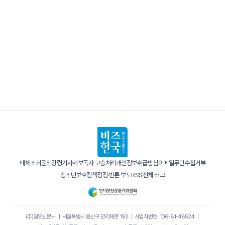
매체소개
윤리강령
기사제보
독자 고충처리
개인정보취급방침
이메일무단수집거부
청소년보호정책
정정·반론 보도
RSS
전체 태그
(주)일요신문사
｜
서울특별시 용산구 만리재로 192
｜
사업자번호: 106-81-48524
｜