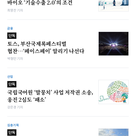
바이오 ‘기술수출 2.0’의 조건
최영찬 기자
금융
단독
토스, 부산국제록페스티벌
협찬…‘페이스페이’ 알리기 나선다
박형민 기자
산업
단독
국립국어원 ‘말뭉치’ 사업 저작권 소송,
웅진 2심도 ‘패소’
강은경 기자
심층기획
단독