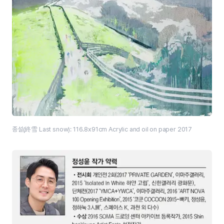
종설(終雪 Last snow): 116.8x91cm Acrylic and oil on paper 2017