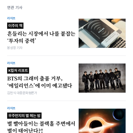
연관 기사
라이프
이주의 책
흔들리는 시장에서 나를 붙잡는
‘투자의 중력’
봉성창 기자
라이프
K컬처 리포트
BTS의 그래미 출품 거부,
‘에일리언스’에 이미 예고됐다
김헌식 대중문화평론가
라이프
우주먼지의 별 헤는 밤
별 빨아들이는 블랙홀 주변에서
별이 태어난다?!