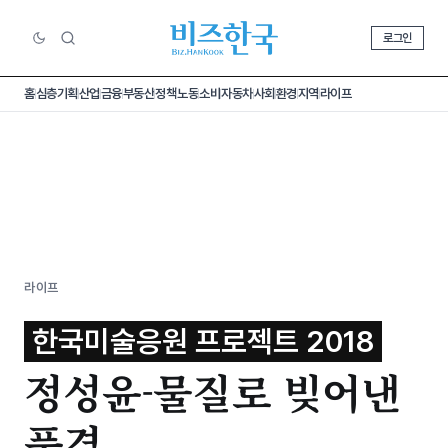
로그인
홈
심층기획
산업
금융
부동산
정책
노동
소비
자동차
사회
환경
지역
라이프
라이프
한국미술응원 프로젝트 2018
정성윤-물질로 빚어낸
풍경