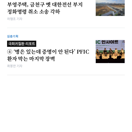
부영주택, 금천구 옛 대한전선 부지
정화명령 취소 소송 각하
차형조 기자
심층기획
극희귀질환 리포트
④ ‘병은 있는데 증명이 안 된다’ PFIC
환자 막는 마지막 장벽
최영찬 기자