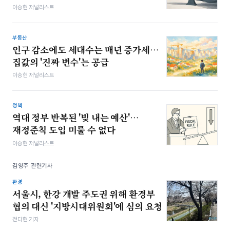
이승현 저널리스트
부동산
인구 감소에도 세대수는 매년 증가세…
집값의 '진짜 변수'는 공급
이승현 저널리스트
정책
역대 정부 반복된 '빚 내는 예산'…
재정준칙 도입 미룰 수 없다
이승현 저널리스트
김영주 관련기사
환경
서울시, 한강 개발 주도권 위해 환경부
협의 대신 '지방시대위원회'에 심의 요청
전다현 기자