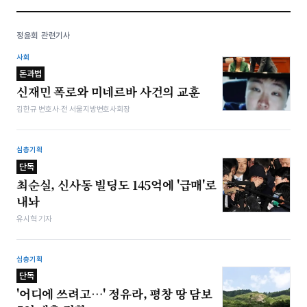
정윤회 관련기사
사회
돈과법
신재민 폭로와 미네르바 사건의 교훈
김한규 변호사·전 서울지방변호사회장
심층기획
단독
최순실, 신사동 빌딩도 145억에 '급매'로
내놔
유시혁 기자
심층기획
단독
'어디에 쓰려고…' 정유라, 평창 땅 담보