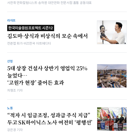
서찬휘 만화칼럼니스트·송하원 대안만화 전문서점 홈통 공동대표
라이프
한국미술응원프로젝트 시즌12
김도마-상식과 비상식의 모순 속에서
전준엽 화가·비즈한국 아트에디터
산업
5대 상장 건설사 상반기 영업익 25%
늘었다…
‘고원가 현장’ 줄어든 효과
차형조 기자
노동
“적자 시 임금조정, 성과급 주식 지급”
두고 SK하이닉스 노사 여전히 ‘평행선’
강은경 기자