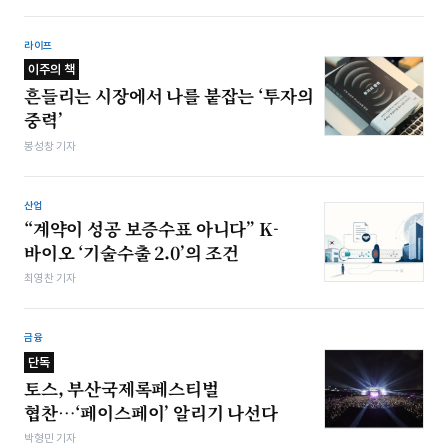
라이프
이주의 책
흔들리는 시장에서 나를 붙잡는 ‘투자의
중력’
봉성창 기자
산업
“계약이 성공 보증수표 아니다” K-
바이오 ‘기술수출 2.0’의 조건
최영찬 기자
금융
단독
토스, 부산국제록페스티벌
협찬…‘페이스페이’ 알리기 나선다
박형민 기자