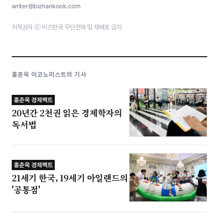
writer@bizhankook.com
저작권자 ⓒ 비즈한국 무단전재 및 재배포 금지
홍춘욱 이코노미스트의 기사
홍춘욱 경제팩트
20년간 2천권 읽은 경제학자의
독서법
홍춘욱 경제팩트
21세기 한국, 19세기 아일랜드의
'공통점'