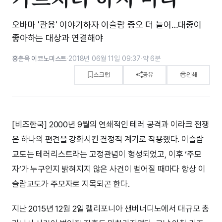
오바마 '관용' 이야기하자 이슬람 증오 더 늘어…대중이
좋아하는 대상과 연결해야
홍춘욱 이코노미스트
·
2018년 06월 11일 09:37
·
약 6분
스크랩
공유
인쇄
[비즈한국] 2000년 9월의 연쇄적인 테러 공격과 이라크 전쟁
은 하나의 편견을 강화시킨 결정적 계기로 작용했다. 이슬람
교도는 테러리스트라는 고정관념이 형성되었고, 이후 ‘주모
자’가 누구인지 밝혀지지 않은 사건이 벌어질 때마다 항상 이
슬람교도가 주모자로 지목되곤 한다.
지난 2015년 12월 2일 캘리포니아 샌버너디노에서 대규모 총