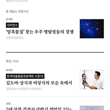
홍춘욱 이코노미스트
존 애덤스 관련기사
라이프
사이언스
'암흑물질' 찾는 우주 명탐정들의 경쟁
지웅배 천문학자
최신 기사
라이프
한국미술응원프로젝트 시즌12
김도마-상식과 비상식의 모순 속에서
전준엽 화가·비즈한국 아트에디터
산업
5대 상장 건설사 상반기 영업익 25%