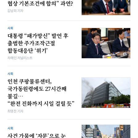
협상 기본조건에 합의” 과연?
김남희 기자
사회
대통령 “패가망신” 발언 후
출범한 주가조작근절
합동대응단 ‘위기’
차해인 저널리스트
사회
인천 쿠팡물류센터,
국가동원령에도 27시간째
불길…
“완전 진화까지 시일 걸릴 듯”
최영찬 기자
사회
사건 가뭄에 ‘자문’으로 눈