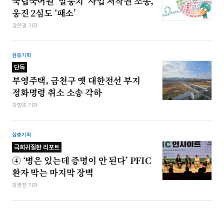
국립국어원 ‘말뭉치’ 사업 저작권 소송,
웅진 2심도 ‘패소’
강은경 기자
심층기획
단독
부영주택, 금천구 옛 대한전선 부지
정화명령 취소 소송 각하
차형조 기자
심층기획
극희귀질환 리포트
④ ‘병은 있는데 증명이 안 된다’ PFIC
환자 막는 마지막 장벽
최영찬 기자