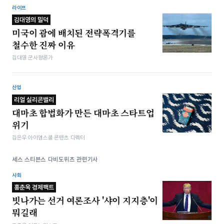
라이프
김대영의 밀덕
미국이 괌에 배치된 전략폭격기를
철수한 진짜 이유
김대영 군사평론가
산업
리얼 실리콘밸리
대마초 합법화가 만든 대마초 스타트업
위기
김은우 아이엠스쿨 콘텐츠 디렉터
세스 스티븐스 다비도위츠 관련기사
사회
홍춘욱 경제팩트
빗나가는 선거 여론조사 '샤이 지지층'이
뭐길래