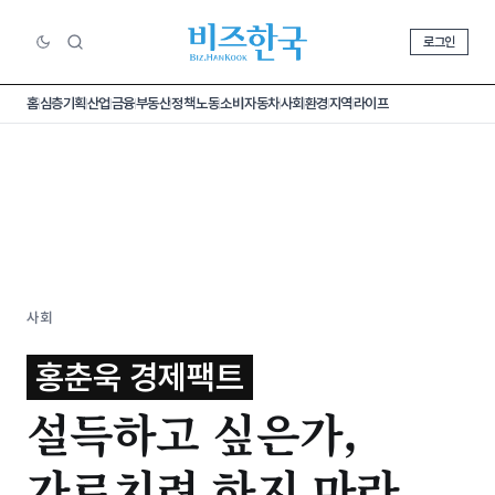
로그인
홈
심층기획
산업
금융
부동산
정책
노동
소비
자동차
사회
환경
지역
라이프
사회
홍춘욱 경제팩트
설득하고 싶은가,
가르치려 하지 마라