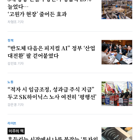
늘었다…
‘고원가 현장’ 줄어든 효과
차형조 기자
정책
“반도체 다음은 피지컬 AI” 정부 ‘산업
대전환’ 팔 걷어붙였다
김민호 기자
노동
“적자 시 임금조정, 성과급 주식 지급”
두고 SK하이닉스 노사 여전히 ‘평행선’
강은경 기자
라이프
이주의 책
흔들리는 시장에서 나를 붙잡는 ‘투자의