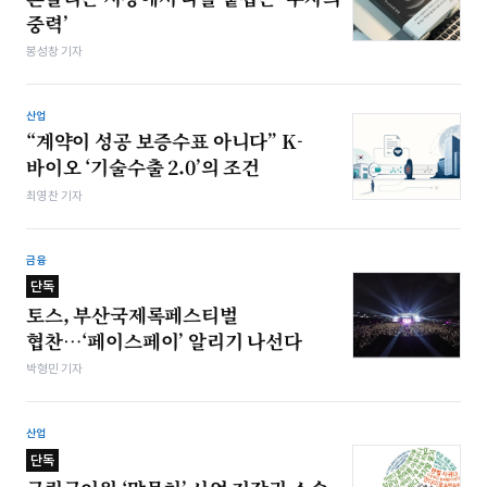
중력’
봉성창 기자
산업
“계약이 성공 보증수표 아니다” K-
바이오 ‘기술수출 2.0’의 조건
최영찬 기자
금융
단독
토스, 부산국제록페스티벌
협찬…‘페이스페이’ 알리기 나선다
박형민 기자
산업
단독