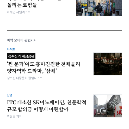
돌리는 로펌들
차해인 저널리스트
버락 오바마 관련기사
라이프
정수진의 계정공유
'찐 문과'여도 흥미진진한 천체물리
양자역학 드라마, '삼체'
정수진 대중문화 칼럼니스트
산업
ITC 패소한 SK이노베이션, 천문학적
규모 합의금 어떻게 마련할까
박찬웅 기자