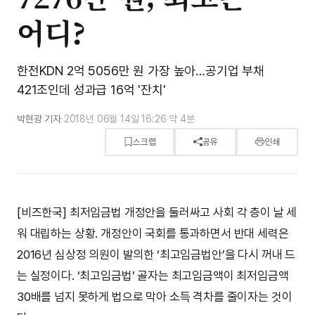
어디?
한전KDN 2억 5056만 원 가장 높아…공기업 부채
421조인데 성과급 16억 '잔치'
박현광 기자
·
2018년 06월 14일 16:26
·
약 4분
스크랩
공유
인쇄
[비즈한국] 최저임금법 개정안을 둘러싸고 사회 각 층이 날 세
워 대립하는 상황. 개정안이 국회를 통과하면서 반대 세력은
2016년 심상정 의원이 발의한 ‘최고임금법안’을 다시 꺼내 드
는 실정이다. ‘최고임금법’ 골자는 최고임금액이 최저임금액
30배를 넘지 못하게 법으로 막아 소득 격차를 줄이자는 것이