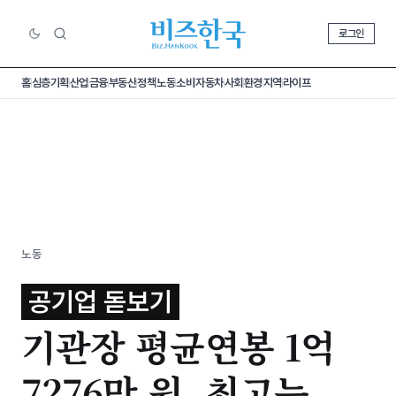
로그인
홈
심층기획
산업
금융
부동산
정책
노동
소비
자동차
사회
환경
지역
라이프
노동
공기업 돋보기
기관장 평균연봉 1억
7276만 원, 최고는