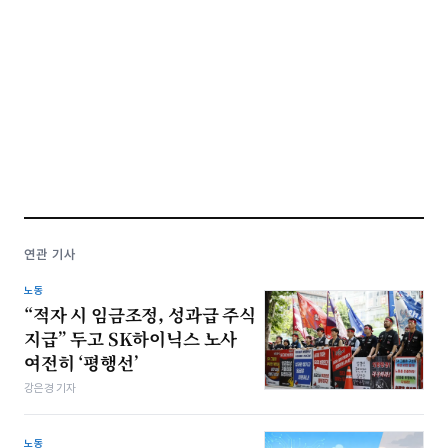
연관 기사
노동
“적자 시 임금조정, 성과급 주식
지급” 두고 SK하이닉스 노사
여전히 ‘평행선’
강은경 기자
노동