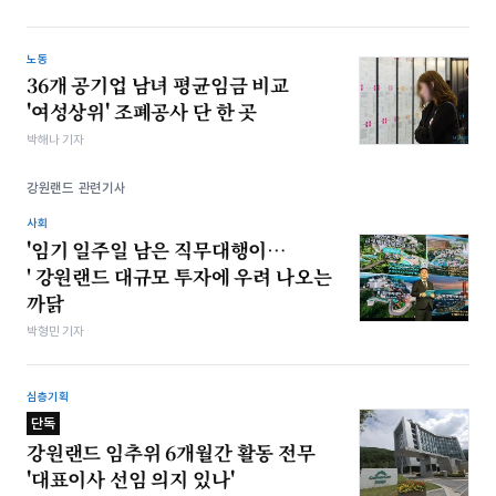
노동
36개 공기업 남녀 평균임금 비교
'여성상위' 조폐공사 단 한 곳
박해나 기자
강원랜드 관련기사
사회
'임기 일주일 남은 직무대행이…
' 강원랜드 대규모 투자에 우려 나오는
까닭
박형민 기자
심층기획
단독
강원랜드 임추위 6개월간 활동 전무
'대표이사 선임 의지 있나'