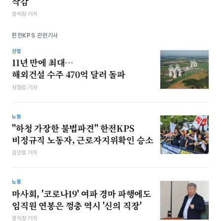
삭감
장익창 기자
한전KPS 관련기사
산업
11년 만에 최대…
해외건설 수주 470억 달러 돌파
차형조 기자
노동
"하청 가장한 불법파견" 한전KPS
비정규직 노동자, 근로자지위확인 승소
김민호 기자
노동
마사회, '코로나19' 여파 경마 파행에도
임직원 연봉은 껑충 역시 '신의 직장'
장익창 기자