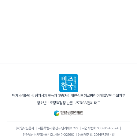
매체소개
윤리강령
기사제보
독자 고충처리
개인정보취급방침
이메일무단수집거부
청소년보호정책
정정·반론 보도
RSS
전체 태그
(주)일요신문사
｜
서울특별시 용산구 만리재로 192
｜
사업자번호: 106-81-48524
｜
인터넷신문사업등록번호: 서울, 아02990
｜
등록·발행일: 2014년 2월 4일