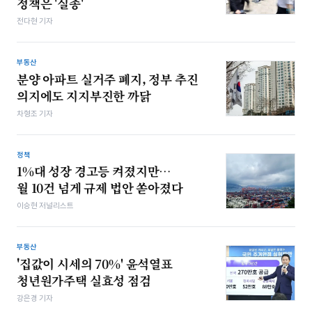
정책은 '실종'
전다현 기자
부동산
분양 아파트 실거주 폐지, 정부 추진
의지에도 지지부진한 까닭
차형조 기자
정책
1%대 성장 경고등 켜졌지만…
월 10건 넘게 규제 법안 쏟아졌다
이승현 저널리스트
부동산
'집값이 시세의 70%' 윤석열표
청년원가주택 실효성 점검
강은경 기자