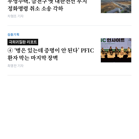
부영주택, 금천구 옛 대한전선 부지
정화명령 취소 소송 각하
차형조 기자
심층기획
극희귀질환 리포트
④ ‘병은 있는데 증명이 안 된다’ PFIC
환자 막는 마지막 장벽
최영찬 기자