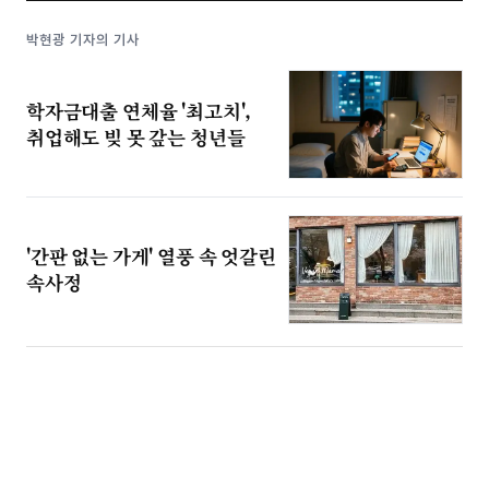
박현광 기자의 기사
학자금대출 연체율 '최고치',
취업해도 빚 못 갚는 청년들
'간판 없는 가게' 열풍 속 엇갈린
속사정