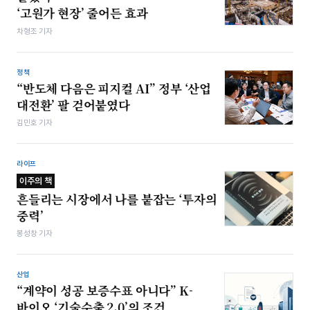
‘고원가 현장’ 줄어든 효과
차형조 기자
정책
“반도체 다음은 피지컬 AI” 정부 ‘산업
대전환’ 팔 걷어붙였다
김민호 기자
라이프
이주의 책
흔들리는 시장에서 나를 붙잡는 ‘투자의
중력’
봉성창 기자
산업
“계약이 성공 보증수표 아니다” K-
바이오 ‘기술수출 2.0’의 조건