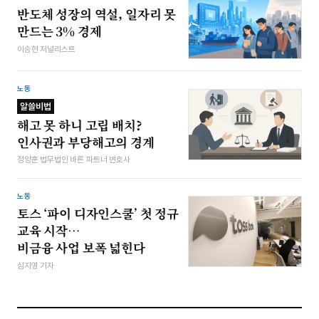
반도체 성장의 역설, 일자리 못
만드는 3% 경제
이승현 저널리스트
노동
알쓸비법
해고 못 하니 고립 배치?
인사권과 부당해고의 경계
정양훈 법무법인 바른 파트너 변호사
노동
토스 ‘파이 디자인스쿨’ 첫 정규
교육 시작…
비금융 사업 보폭 넓힌다
심지영 기자