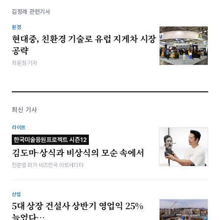
김정래 관련기사
환경
현대중, 친환경 기술로 유럽 지게차 시장
공략
최윤정 기자
최신 기사
라이프
한국미술응원프로젝트 시즌12
김도마-상식과 비상식의 모순 속에서
전준엽 화가·비즈한국 아트에디터
산업
5대 상장 건설사 상반기 영업익 25%
늘었다…