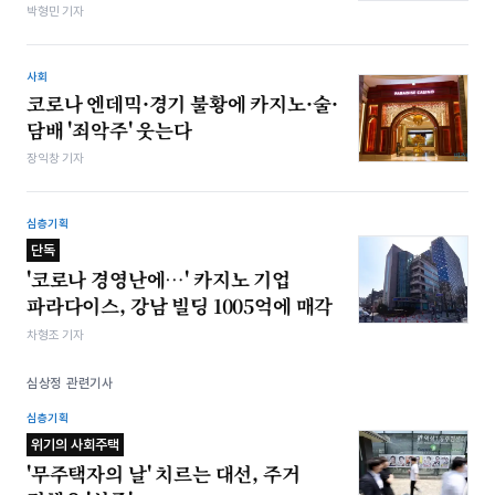
박형민 기자
사회
코로나 엔데믹·경기 불황에 카지노·술·
담배 '죄악주' 웃는다
장익창 기자
심층기획
단독
'코로나 경영난에…' 카지노 기업
파라다이스, 강남 빌딩 1005억에 매각
차형조 기자
심상정 관련기사
심층기획
위기의 사회주택
'무주택자의 날' 치르는 대선, 주거