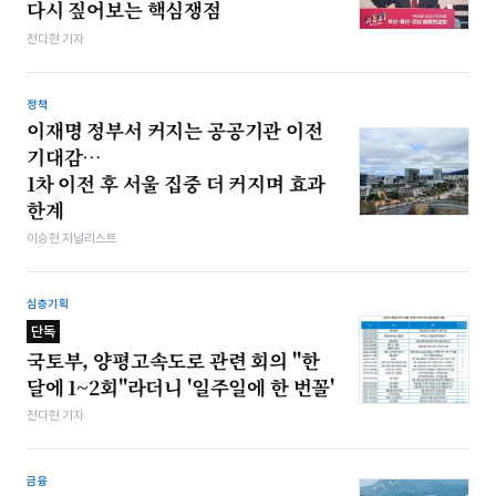
다시 짚어보는 핵심쟁점
전다현 기자
정책
이재명 정부서 커지는 공공기관 이전
기대감…
1차 이전 후 서울 집중 더 커지며 효과
한계
이승현 저널리스트
심층기획
단독
국토부, 양평고속도로 관련 회의 "한
달에 1~2회"라더니 '일주일에 한 번꼴'
전다현 기자
금융