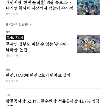
채권시장 '한전 블랙홀' 격랑 속으로…
대기업 회사채 시장까지 싹쓸이 속사정
장익창 기자
한국전력기술 관련기사
정책
공기업 돋보기
문재인 정부도 피할 수 없는 '관피아·
낙하산' 논란
박현광 기자
환경
한전, UAE에 원전 2호기 원자로 설치
정성현 기자
노동
광물공사장 52.1%, 한수원장-석유공사장 41.7% 임금