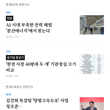
한전KDN 관련기사
산업
현장
AI 시대 부족한 전력 해법
'분산에너지'에서 찾는다
김민호 기자
산업
공기업 돋보기
'한전 사장 40평대 두 개' 기관장실 크기
비교
박형민 기자
한국도로공사 관련기사
정책
김건희 특검팀 '양평고속도로' 사업
정조준…