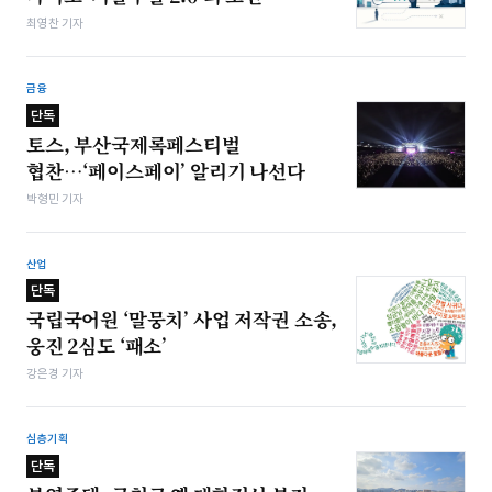
최영찬 기자
금융
단독
토스, 부산국제록페스티벌
협찬…‘페이스페이’ 알리기 나선다
박형민 기자
산업
단독
국립국어원 ‘말뭉치’ 사업 저작권 소송,
웅진 2심도 ‘패소’
강은경 기자
심층기획
단독