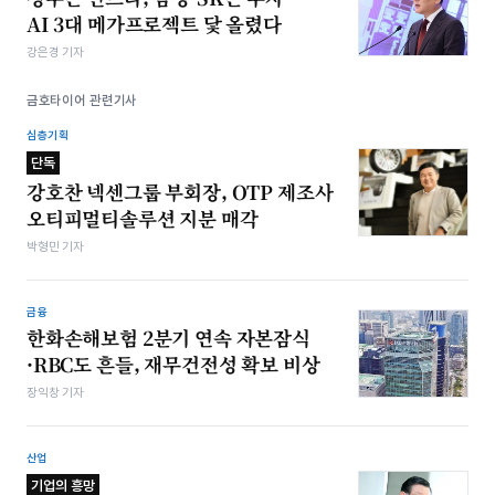
AI 3대 메가프로젝트 닻 올렸다
강은경 기자
금호타이어 관련기사
심층기획
단독
강호찬 넥센그룹 부회장, OTP 제조사
오티피멀티솔루션 지분 매각
박형민 기자
금융
한화손해보험 2분기 연속 자본잠식
·RBC도 흔들, 재무건전성 확보 비상
장익창 기자
산업
기업의 흥망