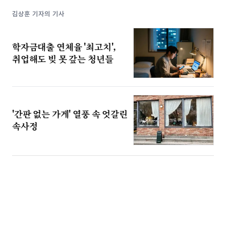
김상훈 기자의 기사
학자금대출 연체율 '최고치',
취업해도 빚 못 갚는 청년들
'간판 없는 가게' 열풍 속 엇갈린
속사정