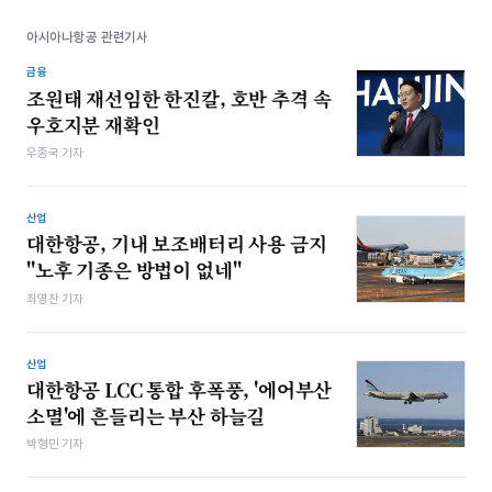
아시아나항공 관련기사
금융
조원태 재선임한 한진칼, 호반 추격 속
우호지분 재확인
우종국 기자
산업
대한항공, 기내 보조배터리 사용 금지
"노후 기종은 방법이 없네"
최영찬 기자
산업
대한항공 LCC 통합 후폭풍, '에어부산
소멸'에 흔들리는 부산 하늘길
박형민 기자