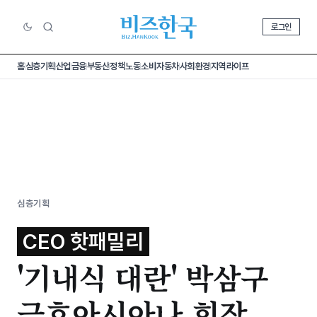
로그인
홈
심층기획
산업
금융
부동산
정책
노동
소비
자동차
사회
환경
지역
라이프
심층기획
CEO 핫패밀리
'기내식 대란' 박삼구
금호아시아나 회장