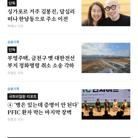
단독
싱가포르 거주 김봉진, 답십리
떠나 한남동으로 주소 이전
박해나 기자
심층기획
단독
부영주택, 금천구 옛 대한전선
부지 정화명령 취소 소송 각하
차형조 기자
심층기획
극희귀질환 리포트
④ ‘병은 있는데 증명이 안 된다’
PFIC 환자 막는 마지막 장벽
최영찬 기자