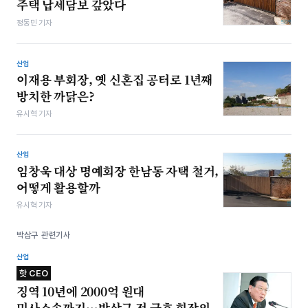
주택 납세담보 갚았다
정동민 기자
산업
이재용 부회장, 옛 신혼집 공터로 1년째
방치한 까닭은?
유시혁 기자
산업
임창욱 대상 명예회장 한남동 자택 철거,
어떻게 활용할까
유시혁 기자
박삼구 관련기사
산업
핫 CEO
징역 10년에 2000억 원대
민사소송까지…박삼구 전 금호 회장의