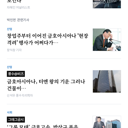
보인다
차해인 저널리스트
박인천 관련기사
산업
창업주부터 이어진 금호아시아나 '현장
격려' 행사가 어쩌다가…
장익창 기자
산업
풍수@비즈
금호아시아나, 터엔 왕의 기운 그러나
건물이…
신석우 풍수지리학자
사회
그때그공시
‘그룹 모태’ 금호고속, 박삼구 품을