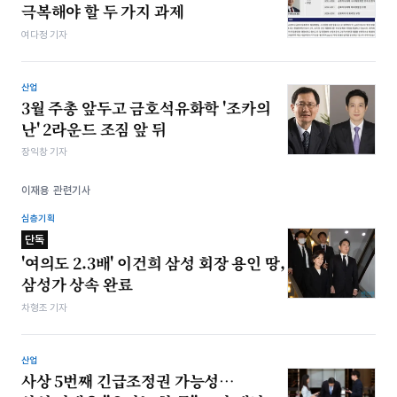
극복해야 할 두 가지 과제
여다정 기자
산업
3월 주총 앞두고 금호석유화학 '조카의
난' 2라운드 조짐 앞 뒤
장익창 기자
이재용 관련기사
심층기획
단독
'여의도 2.3배' 이건희 삼성 회장 용인 땅,
삼성가 상속 완료
차형조 기자
산업
사상 5번째 긴급조정권 가능성…