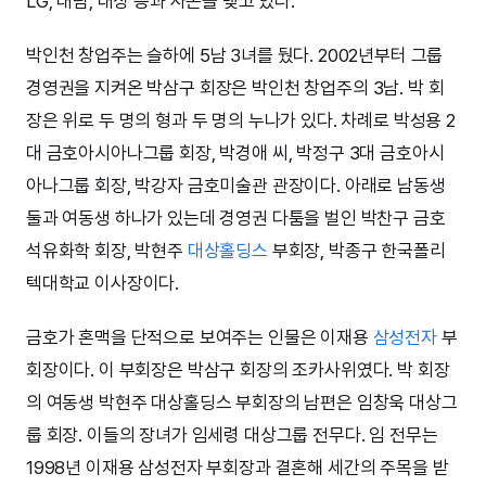
LG, 대림, 대상 등과 사돈을 맺고 있다.
박인천 창업주는 슬하에 5남 3녀를 뒀다. 2002년부터 그룹
경영권을 지켜온 박삼구 회장은 박인천 창업주의 3남. 박 회
장은 위로 두 명의 형과 두 명의 누나가 있다. 차례로 박성용 2
대 금호아시아나그룹 회장, 박경애 씨, 박정구 3대 금호아시
아나그룹 회장, 박강자 금호미술관 관장이다. 아래로 남동생
둘과 여동생 하나가 있는데 경영권 다툼을 벌인 박찬구 금호
석유화학 회장, 박현주
대상홀딩스
부회장, 박종구 한국폴리
텍대학교 이사장이다.
금호가 혼맥을 단적으로 보여주는 인물은 이재용
삼성전자
부
회장이다. 이 부회장은 박삼구 회장의 조카사위였다. 박 회장
의 여동생 박현주 대상홀딩스 부회장의 남편은 임창욱 대상그
룹 회장. 이들의 장녀가 임세령 대상그룹 전무다. 임 전무는
1998년 이재용 삼성전자 부회장과 결혼해 세간의 주목을 받