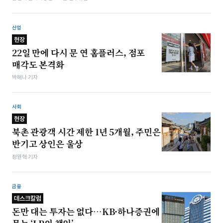
산업
현장
22일 만에 다시 문 연 홈플러스, 점포
매각도 본격화
박해나 기자
사회
현장
북촌 관광객 시간 제한 1년 5개월, 주민은
반기고 상인은 울상
정원혁 기자
금융
데스크칼럼
돈만 대는 투자는 없다…KB·하나증권에