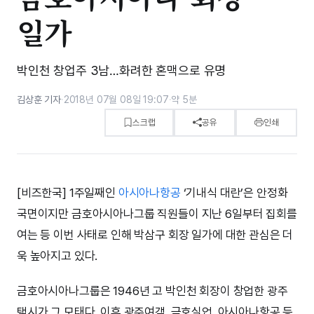
일가
박인천 창업주 3남…화려한 혼맥으로 유명
김상훈 기자
·
2018년 07월 08일 19:07
·
약 5분
스크랩
공유
인쇄
[비즈한국] 1주일째인
아시아나항공
‘기내식 대란’은 안정화
국면이지만 금호아시아나그룹 직원들이 지난 6일부터 집회를
여는 등 이번 사태로 인해 박삼구 회장 일가에 대한 관심은 더
욱 높아지고 있다.
금호아시아나그룹은 1946년 고 박인천 회장이 창업한 광주
택시가 그 모태다. 이후 광주여객, 금호실업, 아시아나항공 등