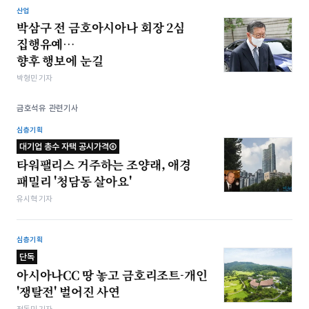
산업
박삼구 전 금호아시아나 회장 2심
집행유예…
향후 행보에 눈길
박형민 기자
금호석유 관련기사
심층기획
대기업 총수 자택 공시가격⑥
타워팰리스 거주하는 조양래, 애경
패밀리 '청담동 살아요'
유시혁 기자
심층기획
단독
아시아나CC 땅 놓고 금호리조트-개인
'쟁탈전' 벌어진 사연
정동민 기자