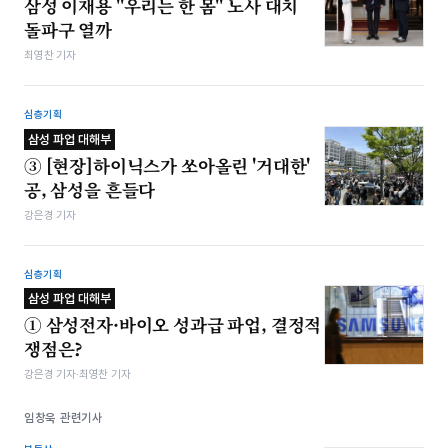
삼성 이재용 "우리는 한 몸" 노사 대치
돌파구 열까
최영찬 기자
심층기획
삼성 파업 대해부
③ [현장]하이닉스가 쏘아올린 '거대한'
공, 삼성을 흔들다
강은경 기자
심층기획
삼성 파업 대해부
① 삼성전자·바이오 성과급 파업, 결정적
쟁점은?
강은경 기자·최영찬 기자
임창욱 관련기사