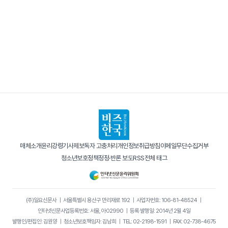
매체소개
윤리강령
기사제보
독자 고충처리
개인정보취급방침
이메일무단수집거부
청소년보호정책
정정·반론 보도
RSS
전체 태그
(주)일요신문사
｜
서울특별시 용산구 만리재로 192
｜
사업자번호: 106-81-48524
｜
인터넷신문사업등록번호: 서울, 아02990
｜
등록·발행일: 2014년 2월 4일
발행인/편집인: 김원양
｜
청소년보호책임자: 김남희
｜
TEL: 02-2198-1591
｜
FAX: 02-738-4675