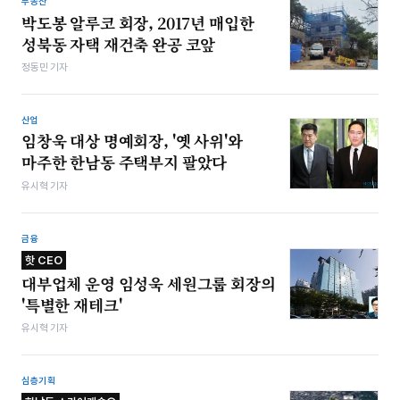
부동산
박도봉 알루코 회장, 2017년 매입한
성북동 자택 재건축 완공 코앞
정동민 기자
산업
임창욱 대상 명예회장, '옛 사위'와
마주한 한남동 주택부지 팔았다
유시혁 기자
금융
핫 CEO
대부업체 운영 임성욱 세원그룹 회장의
'특별한 재테크'
유시혁 기자
심층기획