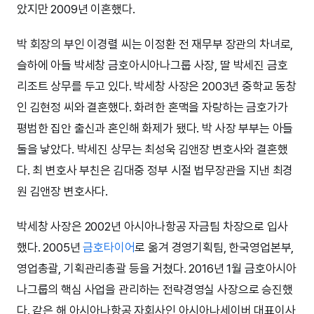
았지만 2009년 이혼했다.
박 회장의 부인 이경렬 씨는 이정환 전 재무부 장관의 차녀로,
슬하에 아들 박세창 금호아시아나그룹 사장, 딸 박세진 금호
리조트 상무를 두고 있다. 박세창 사장은 2003년 중학교 동창
인 김현정 씨와 결혼했다. 화려한 혼맥을 자랑하는 금호가가
평범한 집안 출신과 혼인해 화제가 됐다. 박 사장 부부는 아들
둘을 낳았다. 박세진 상무는 최성욱 김앤장 변호사와 결혼했
다. 최 변호사 부친은 김대중 정부 시절 법무장관을 지낸 최경
원 김앤장 변호사다.
박세창 사장은 2002년 아시아나항공 자금팀 차장으로 입사
했다. 2005년
금호타이어
로 옮겨 경영기획팀, 한국영업본부,
영업총괄, 기획관리총괄 등을 거쳤다. 2016년 1월 금호아시아
나그룹의 핵심 사업을 관리하는 전략경영실 사장으로 승진했
다. 같은 해 아시아나항공 자회사인 아시아나세이버 대표이사