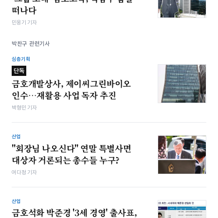
떠나다
민웅기 기자
박찬구 관련기사
심층기획
단독
금호개발상사, 제이씨그린바이오
인수…재활용 사업 독자 추진
박형민 기자
산업
"회장님 나오신다" 연말 특별사면
대상자 거론되는 총수들 누구?
여다정 기자
산업
금호석화 박준경 '3세 경영' 출사표,