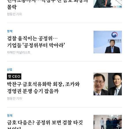
몰락
정동민 기자
정책
검찰 움직이는 공정위…
기업들 '공정위부터 막아라'
차해인 저널리스트
산업
핫 CEO
박찬구 금호석유화학 회장, 조카와
경영권 분쟁 승기 잡을까
정동민 기자
정책
금호 다음은? 공정위 보면 검찰 타깃