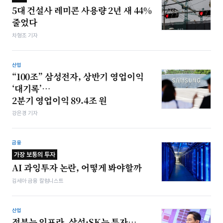
5대 건설사 레미콘 사용량 2년 새 44%
줄었다
차형조 기자
산업
“100조” 삼성전자, 상반기 영업이익
‘대기록’…
2분기 영업이익 89.4조 원
강은경 기자
금융
가장 보통의 투자
AI 과잉투자 논란, 어떻게 봐야할까
김세아 금융 칼럼니스트
산업
정부는 인프라, 삼성·SK는 투자…