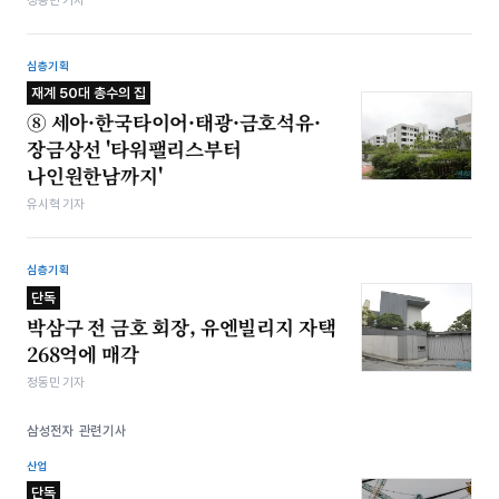
심층기획
재계 50대 총수의 집
⑧ 세아·한국타이어·태광·금호석유·
장금상선 '타워팰리스부터
나인원한남까지'
유시혁 기자
심층기획
단독
박삼구 전 금호 회장, 유엔빌리지 자택
268억에 매각
정동민 기자
삼성전자 관련기사
산업
단독