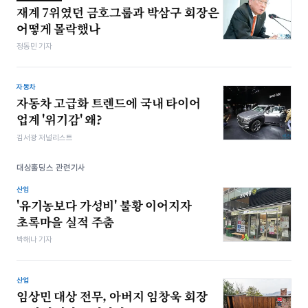
재계 7위였던 금호그룹과 박삼구 회장은
어떻게 몰락했나
정동민 기자
자동차
자동차 고급화 트렌드에 국내 타이어
업계 '위기감' 왜?
김서광 저널리스트
대상홀딩스 관련기사
산업
'유기농보다 가성비' 불황 이어지자
초록마을 실적 주춤
박해나 기자
산업
임상민 대상 전무, 아버지 임창욱 회장