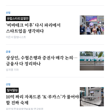
산업
유럽스타트업열전
‘비바테크 이후’ 다시 파리에서
스타트업을 생각하다
이은서 칼럼니스트
금융
상상인, 수협은행과 증권사 매각 논의…
금융사 다 정리하나
심지영 기자
산업
밀덕텔링
10억 짜리 자폭드론 ‘K-루카스’가 풀어야
할 진짜 숙제
김민석 한국국방안보포럼 연구위원