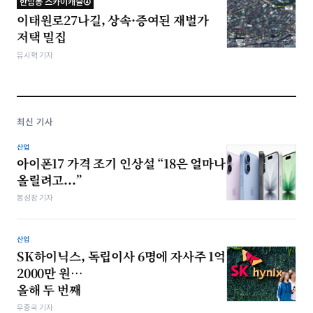
한남동 스카이캐슬④
이태원로27나길, 상속·증여된 재벌가
저택 밀집
유시혁 기자
최신 기사
산업
아이폰17 가격 조기 인상설 “18은 얼마나
올릴려고...”
봉성창 기자
산업
SK하이닉스, 독립이사 6명에 자사주 1억
2000만 원…
올해 두 번째
우종국 기자