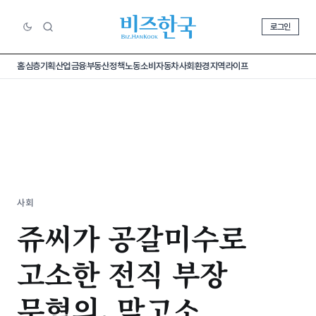
로그인
홈
심층기획
산업
금융
부동산
정책
노동
소비
자동차
사회
환경
지역
라이프
사회
쥬씨가 공갈미수로
고소한 전직 부장
무혐의, 맞고소