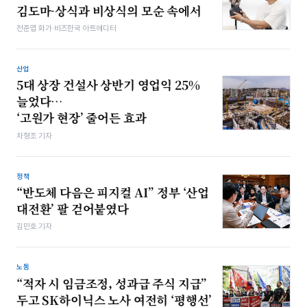
김도마-상식과 비상식의 모순 속에서
전준엽 화가·비즈한국 아트에디터
산업
5대 상장 건설사 상반기 영업익 25%
늘었다…
‘고원가 현장’ 줄어든 효과
차형조 기자
정책
“반도체 다음은 피지컬 AI” 정부 ‘산업
대전환’ 팔 걷어붙였다
김민호 기자
노동
“적자 시 임금조정, 성과급 주식 지급”
두고 SK하이닉스 노사 여전히 ‘평행선’