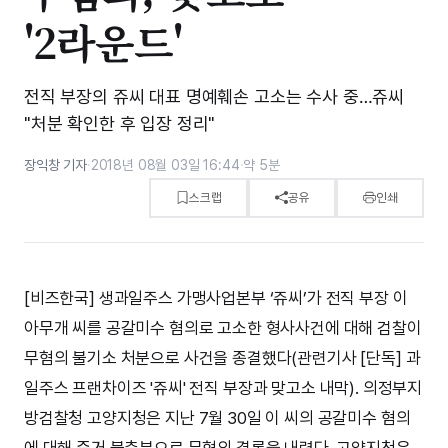
'2라운드'
전직 부장의 쥬씨 대표 명예훼손 고소는 수사 중…쥬씨
"처분 확인한 후 입장 정리"
장익창 기자
·
2018년 08월 03일 16:44
·
약 5분
스크랩
공유
인쇄
[비즈한국] 생과일주스 가맹사업본부 ‘쥬씨’가 전직 부장 이
아무개 씨를 공갈미수 혐의로 고소한 형사사건에 대해 검찰이
무혐의 불기소 처분으로 사건을 종결했다(관련기사 [단독] 과
일주스 프랜차이즈 '쥬씨' 전직 부장과 맞고소 내막). 의정부지
방검찰청 고양지청은 지난 7월 30일 이 씨의 공갈미수 혐의
에 대해 증거 불충분으로 무혐의 결론을 내렸다. 고양지청은