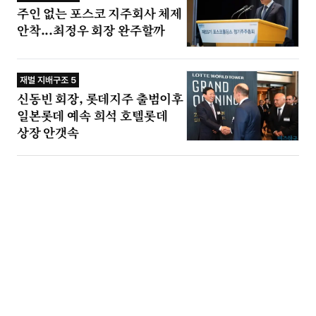
주인 없는 포스코 지주회사 체제
안착...최정우 회장 완주할까
재벌 지배구조 5
신동빈 회장, 롯데지주 출범이후
일본롯데 예속 희석 호텔롯데
상장 안갯속