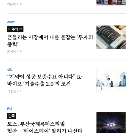
강은경 기자
라이프
이주의 책
흔들리는 시장에서 나를 붙잡는 ‘투자의
중력’
봉성창 기자
산업
“계약이 성공 보증수표 아니다” K-
바이오 ‘기술수출 2.0’의 조건
최영찬 기자
금융
단독
토스, 부산국제록페스티벌
협찬…‘페이스페이’ 알리기 나선다