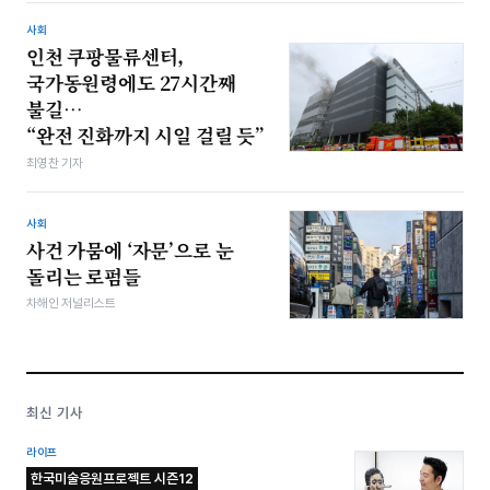
사회
인천 쿠팡물류센터,
국가동원령에도 27시간째
불길…
“완전 진화까지 시일 걸릴 듯”
최영찬 기자
사회
사건 가뭄에 ‘자문’으로 눈
돌리는 로펌들
차해인 저널리스트
최신 기사
라이프
한국미술응원프로젝트 시즌12