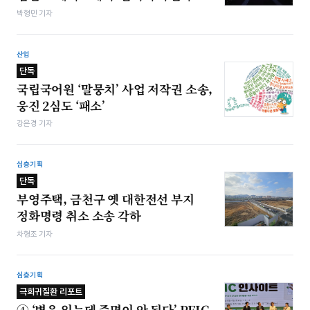
박형민 기자
산업
단독
국립국어원 ‘말뭉치’ 사업 저작권 소송,
웅진 2심도 ‘패소’
강은경 기자
심층기획
단독
부영주택, 금천구 옛 대한전선 부지
정화명령 취소 소송 각하
차형조 기자
심층기획
극희귀질환 리포트
④ ‘병은 있는데 증명이 안 된다’ PFIC