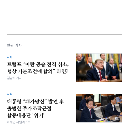
연관 기사
사회
트럼프 “이란 공습 전격 취소,
협상 기본조건에 합의” 과연?
김남희 기자
사회
대통령 “패가망신” 발언 후
출범한 주가조작근절
합동대응단 ‘위기’
차해인 저널리스트