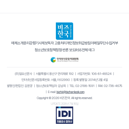
매체소개
윤리강령
기사제보
독자 고충처리
개인정보취급방침
이메일무단수집거부
청소년보호정책
정정·반론 보도
RSS
전체 태그
(주)일요신문사
｜
서울특별시 용산구 만리재로 192
｜
사업자번호: 106-81-48524
｜
인터넷신문사업등록번호: 서울, 아02990
｜
등록·발행일: 2014년 2월 4일
발행인/편집인: 김원양
｜
청소년보호책임자: 김남희
｜
TEL: 02-2198-1591
｜
FAX: 02-738-4675
｜
E-mail:
bizhk@bizhankook.com
Copyright © 2026 비즈한국. All rights reserved.
UPDATE 2026년 7월 16일