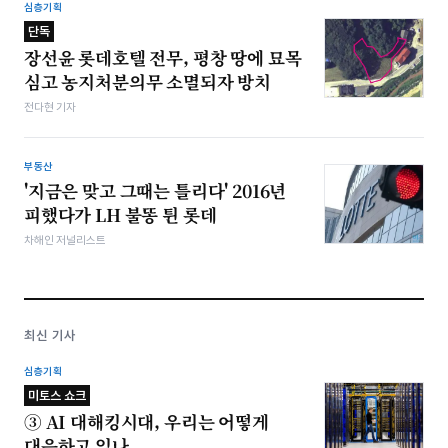
심층기획
단독
장선윤 롯데호텔 전무, 평창 땅에 묘목
심고 농지처분의무 소멸되자 방치
전다현 기자
부동산
'지금은 맞고 그때는 틀리다' 2016년
피했다가 LH 불똥 튄 롯데
차해인 저널리스트
최신 기사
심층기획
미토스 쇼크
③ AI 대해킹시대, 우리는 어떻게
대응하고 있나