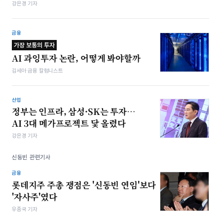
강은경 기자
금융
가장 보통의 투자
AI 과잉투자 논란, 어떻게 봐야할까
김세아 금융 칼럼니스트
산업
정부는 인프라, 삼성·SK는 투자…
AI 3대 메가프로젝트 닻 올렸다
강은경 기자
신동빈 관련기사
금융
롯데지주 주총 쟁점은 '신동빈 연임'보다
'자사주'였다
우종국 기자