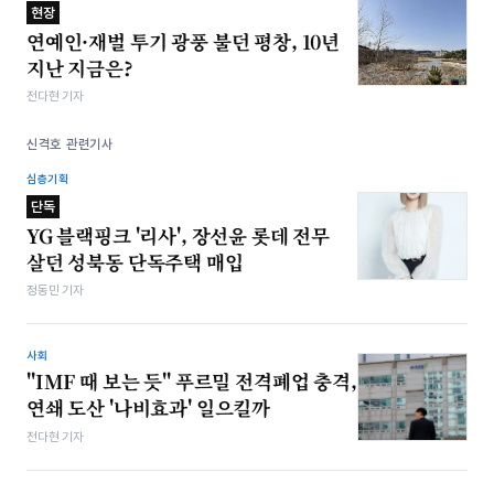
현장
연예인·재벌 투기 광풍 불던 평창, 10년
지난 지금은?
전다현 기자
신격호 관련기사
심층기획
단독
YG 블랙핑크 '리사', 장선윤 롯데 전무
살던 성북동 단독주택 매입
정동민 기자
사회
"IMF 때 보는 듯" 푸르밀 전격폐업 충격,
연쇄 도산 '나비효과' 일으킬까
전다현 기자