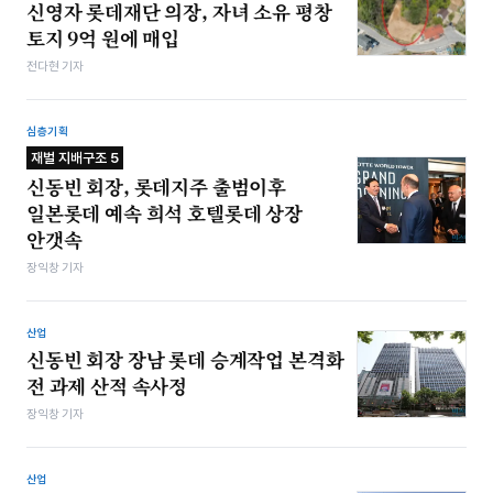
신영자 롯데재단 의장, 자녀 소유 평창
토지 9억 원에 매입
전다현 기자
심층기획
재벌 지배구조 5
신동빈 회장, 롯데지주 출범이후
일본롯데 예속 희석 호텔롯데 상장
안갯속
장익창 기자
산업
신동빈 회장 장남 롯데 승계작업 본격화
전 과제 산적 속사정
장익창 기자
산업