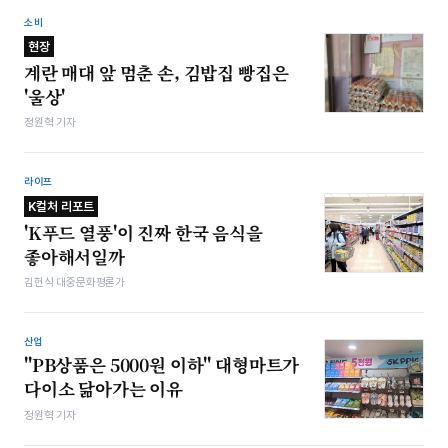
소비
현장
계란 매대 앞 멈춘 손, 김밥집 빵집은
'울상'
정원혁 기자
라이프
K컬처 리포트
'K푸드 열풍'이 진짜 한국 음식을
좋아해서일까
김헌식 대중문화평론가
산업
"PB상품은 5000원 이하" 대형마트가
다이소 닮아가는 이유
정원혁 기자