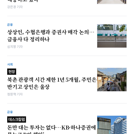
강은경 기자
금융
상상인, 수협은행과 증권사 매각 논의…
금융사 다 정리하나
심지영 기자
사회
현장
북촌 관광객 시간 제한 1년 5개월, 주민은
반기고 상인은 울상
정원혁 기자
금융
데스크칼럼
돈만 대는 투자는 없다…KB·하나증권에