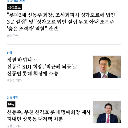
정정·반론 보도
정정보도
"롯데2세 신동주 회장, 조세회피처 싱가포르에 법인
3곳 설립" 및 "싱가포르 법인 설립 두고 아내 조은주
'숨은 조력자' 역할" 관련
비즈한국
산업
정권 바뀌니…
신동주 SDJ 회장, '박근혜 뇌물'로
신동빈 롯데 회장에 소송
박형민 기자
심층기획
단독
신동주, 부친 신격호 롯데 명예회장 제사
지내던 성북동 대저택 처분
정동민 기자