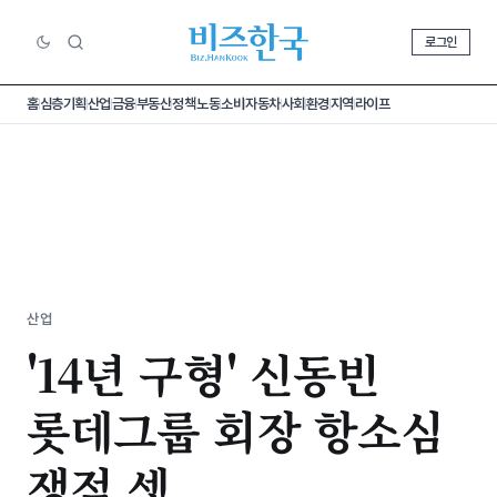
로그인
홈
심층기획
산업
금융
부동산
정책
노동
소비
자동차
사회
환경
지역
라이프
산업
'14년 구형' 신동빈
롯데그룹 회장 항소심
쟁점 셋