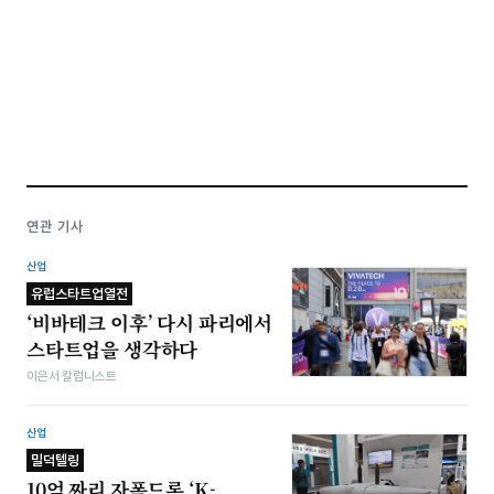
연관 기사
산업
유럽스타트업열전
‘비바테크 이후’ 다시 파리에서
스타트업을 생각하다
이은서 칼럼니스트
산업
밀덕텔링
10억 짜리 자폭드론 ‘K-