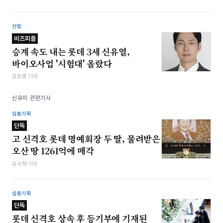
산업
비즈피플
승계 속도 내는 롯데 3세 신유열,
바이오사업 '시험대' 올랐다
김초영 기자
신유미 관련기사
심층기획
단독
고 신격호 롯데 명예회장 두 딸, 물려받은
오산 땅 1261억에 매각
유시혁 기자
심층기획
단독
롯데 신격호 상속 후 등기부에 기재된