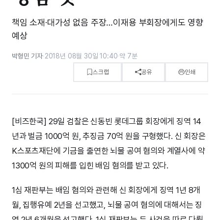
책임 소재·대가성 없음 주장…이재용 부회장에게도 영향
예상
박형민 기자
·
2018년 08월 30일 10:40
·
약 7분
스크랩
공유
인쇄
[비즈한국] 29일 검찰은 신동빈 롯데그룹 회장에게 징역 14
년과 벌금 1000억 원, 추징금 70억 원을 구형했다. 신 회장은
K스포츠재단에 기금을 출연한 뇌물 공여 혐의와 계열사에 약
1300억 원의 피해를 입힌 배임 혐의를 받고 있다.
1심 재판부는 배임 혐의와 관련해 신 회장에게 징역 1년 8개
월, 집행유예 2년을 선고했고, 뇌물 공여 혐의에 대해서는 징
역 2년 6개월을 선고했다. 1심 재판부는 두 사건을 따로 다뤘