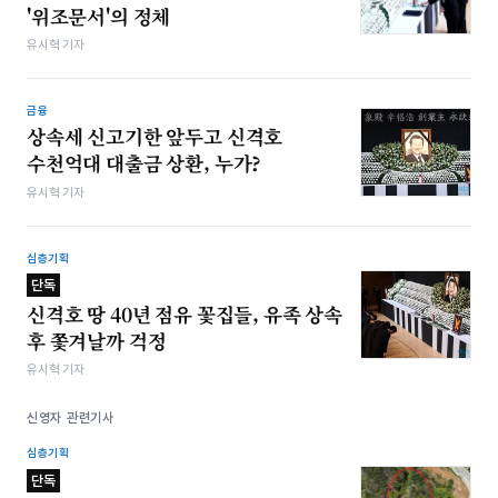
'위조문서'의 정체
유시혁 기자
금융
상속세 신고기한 앞두고 신격호
수천억대 대출금 상환, 누가?
유시혁 기자
심층기획
단독
신격호 땅 40년 점유 꽃집들, 유족 상속
후 쫓겨날까 걱정
유시혁 기자
신영자 관련기사
심층기획
단독