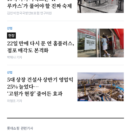
루카스’가 풀어야 할 진짜 숙제
김민석 한국국방안보포럼 연구위원
산업
현장
22일 만에 다시 문 연 홈플러스,
점포 매각도 본격화
박해나 기자
산업
5대 상장 건설사 상반기 영업익
25% 늘었다…
‘고원가 현장’ 줄어든 효과
차형조 기자
롯데쇼핑 관련기사