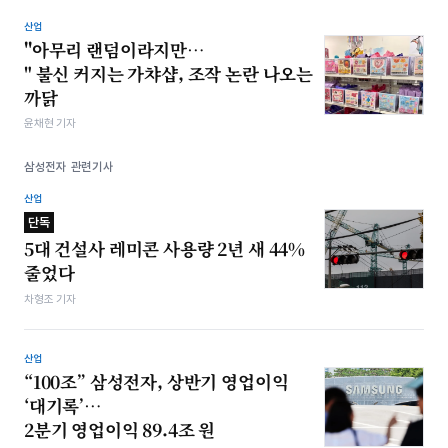
산업
"아무리 랜덤이라지만…
" 불신 커지는 가챠샵, 조작 논란 나오는
까닭
윤채현 기자
삼성전자 관련기사
산업
단독
5대 건설사 레미콘 사용량 2년 새 44%
줄었다
차형조 기자
산업
“100조” 삼성전자, 상반기 영업이익
‘대기록’…
2분기 영업이익 89.4조 원