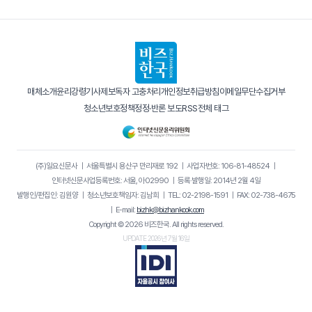
매체소개
윤리강령
기사제보
독자 고충처리
개인정보취급방침
이메일무단수집거부
청소년보호정책
정정·반론 보도
RSS
전체 태그
(주)일요신문사
｜
서울특별시 용산구 만리재로 192
｜
사업자번호: 106-81-48524
｜
인터넷신문사업등록번호: 서울, 아02990
｜
등록·발행일: 2014년 2월 4일
발행인/편집인: 김원양
｜
청소년보호책임자: 김남희
｜
TEL: 02-2198-1591
｜
FAX: 02-738-4675
｜
E-mail:
bizhk@bizhankook.com
Copyright © 2026 비즈한국. All rights reserved.
UPDATE 2026년 7월 16일