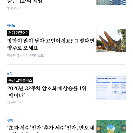
묻는 ‘LP의 책임’
봉성창 기자
라이프
거기 가봤어?
방학이 많이 남아 고민이세요? 그렇다면
양주로 오세요
정수진 대중문화 칼럼니스트
금융
주간 코인플릭스
2026년 32주차 암호화폐 상승률 1위
‘에이다’
김상연 기자
정책
‘초과 세수’인가 ‘추가 세수’인가, 반도체