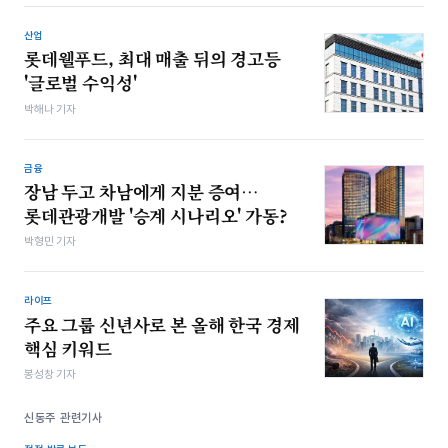
산업
롯데웰푸드, 최대 매출 뒤의 경고등
'글로벌 수익성'
박해나 기자
금융
장남 두고 차남에게 지분 증여…
롯데관광개발 '승계 시나리오' 가동?
박형민 기자
라이프
주요 그룹 신년사로 본 올해 한국 경제
핵심 키워드
봉성창 기자
신동주 관련기사