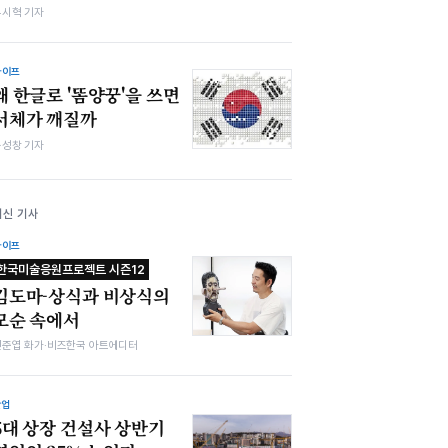
유시혁 기자
라이프
왜 한글로 '똠양꿍'을 쓰면
서체가 깨질까
봉성창 기자
최신 기사
라이프
한국미술응원프로젝트 시즌12
김도마-상식과 비상식의
모순 속에서
전준엽 화가·비즈한국 아트에디터
산업
5대 상장 건설사 상반기