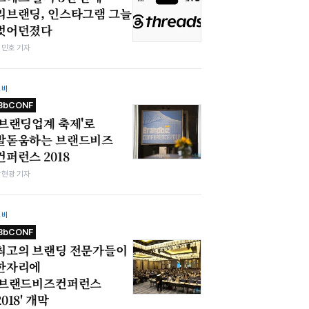
리브랜딩, 인스타그램 그늘
벗어던졌다
김민호 기자
소비
BbCONF
'브랜딩업계 축제'로
발돋움하는 브랜드비즈
컨퍼런스 2018
박현광 기자
소비
BbCONF
최고의 브랜딩 전문가들이
한자리에
'브랜드비즈컨퍼런스
2018' 개막