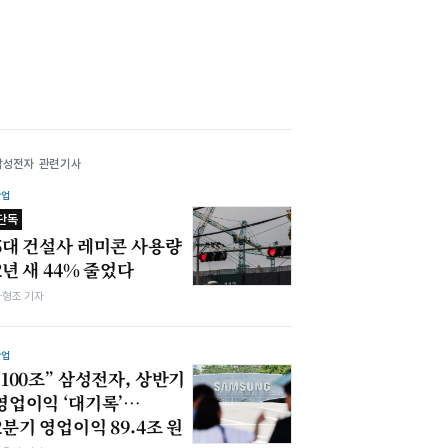
삼성전자 관련기사
산업
단독
5대 건설사 레미콘 사용량
2년 새 44% 줄었다
차형조 기자
산업
“100조” 삼성전자, 상반기
영업이익 ‘대기록’…
2분기 영업이익 89.4조 원