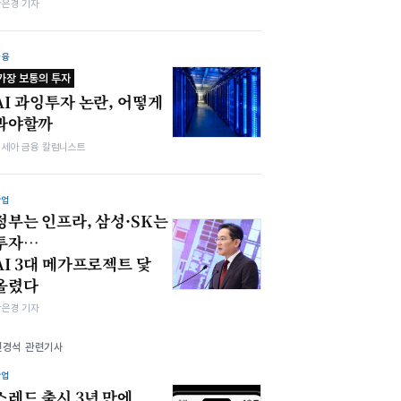
강은경 기자
금융
가장 보통의 투자
AI 과잉투자 논란, 어떻게
봐야할까
김세아 금융 칼럼니스트
산업
정부는 인프라, 삼성·SK는
투자…
AI 3대 메가프로젝트 닻
올렸다
강은경 기자
권경석 관련기사
산업
스레드 출시 3년 만에