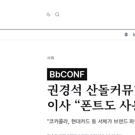
홈
사회
BbCONF
권경석 산돌커뮤
이사 “폰트도 사
"코카콜라, 현대카드 등 서체가 브랜드 