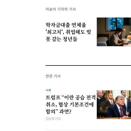
이송이 기자의 기사
학자금대출 연체율
'최고치', 취업해도 빚
못 갚는 청년들
연관 기사
사회
트럼프 “이란 공습 전격
취소, 협상 기본조건에
합의” 과연?
김남희 기자