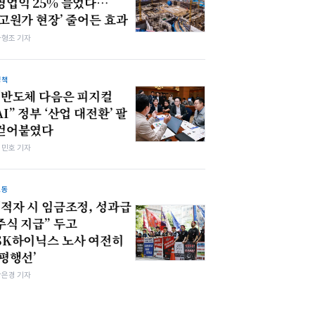
영업익 25% 늘었다…
‘고원가 현장’ 줄어든 효과
차형조 기자
정책
“반도체 다음은 피지컬
AI” 정부 ‘산업 대전환’ 팔
걷어붙였다
김민호 기자
노동
“적자 시 임금조정, 성과급
주식 지급” 두고
SK하이닉스 노사 여전히
‘평행선’
강은경 기자