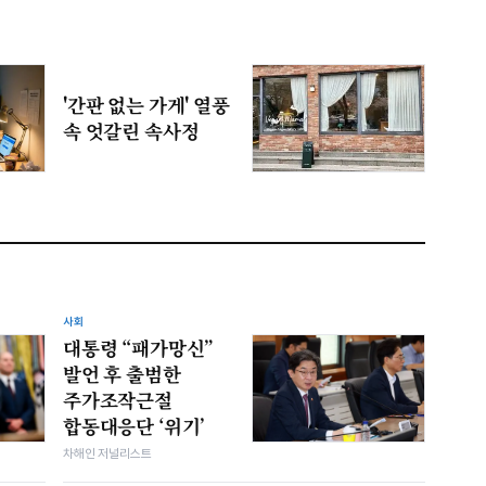
'간판 없는 가게' 열풍
속 엇갈린 속사정
사회
대통령 “패가망신”
발언 후 출범한
주가조작근절
합동대응단 ‘위기’
차해인 저널리스트