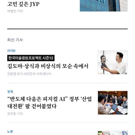
고민 깊은 JYP
박형민 기자
최신 기사
라이프
한국미술응원프로젝트 시즌12
김도마-상식과 비상식의 모순 속에서
전준엽 화가·비즈한국 아트에디터
정책
“반도체 다음은 피지컬 AI” 정부 ‘산업
대전환’ 팔 걷어붙였다
김민호 기자
노동