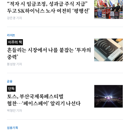
“적자 시 임금조정, 성과급 주식 지급”
두고 SK하이닉스 노사 여전히 ‘평행선’
강은경 기자
라이프
이주의 책
흔들리는 시장에서 나를 붙잡는 ‘투자의
중력’
봉성창 기자
금융
단독
토스, 부산국제록페스티벌
협찬…‘페이스페이’ 알리기 나선다
박형민 기자
심층기획