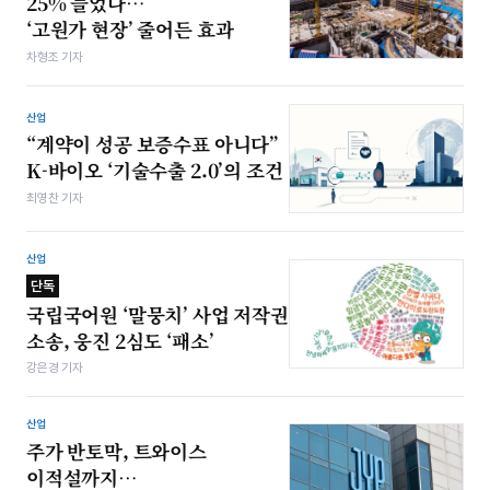
25% 늘었다…
‘고원가 현장’ 줄어든 효과
차형조 기자
산업
“계약이 성공 보증수표 아니다”
K-바이오 ‘기술수출 2.0’의 조건
최영찬 기자
산업
단독
국립국어원 ‘말뭉치’ 사업 저작권
소송, 웅진 2심도 ‘패소’
강은경 기자
산업
주가 반토막, 트와이스
이적설까지…