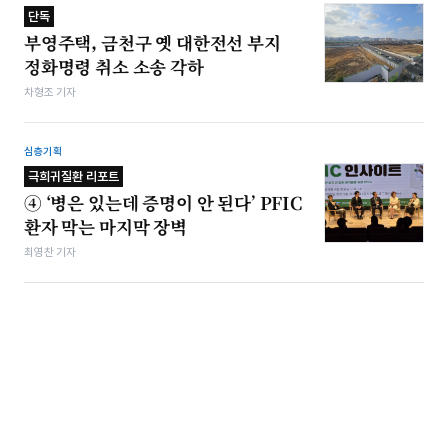
단독
부영주택, 금천구 옛 대한전선 부지
정화명령 취소 소송 각하
차형조 기자
심층기획
극희귀질환 리포트
④ ‘병은 있는데 증명이 안 된다’ PFIC
환자 막는 마지막 장벽
최영찬 기자