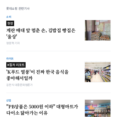
롯데쇼핑 관련기사
소비
현장
계란 매대 앞 멈춘 손, 김밥집 빵집은
'울상'
정원혁 기자
라이프
K컬처 리포트
'K푸드 열풍'이 진짜 한국 음식을
좋아해서일까
김헌식 대중문화평론가
산업
"PB상품은 5000원 이하" 대형마트가
다이소 닮아가는 이유