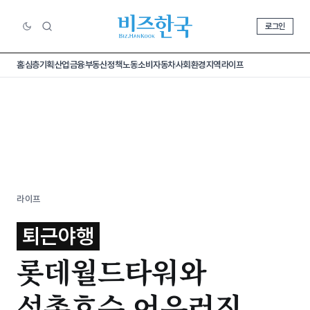
로그인
홈
심층기획
산업
금융
부동산
정책
노동
소비
자동차
사회
환경
지역
라이프
라이프
퇴근야행
롯데월드타워와
석촌호수 어우러진