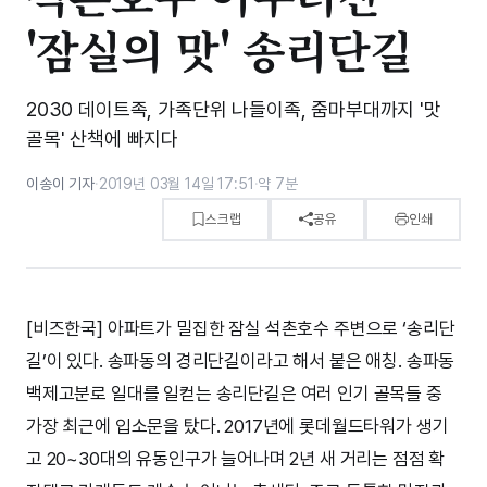
'잠실의 맛' 송리단길
2030 데이트족, 가족단위 나들이족, 줌마부대까지 '맛
골목' 산책에 빠지다
이송이 기자
·
2019년 03월 14일 17:51
·
약 7분
스크랩
공유
인쇄
[비즈한국] 아파트가 밀집한 잠실 석촌호수 주변으로 ‘송리단
길’이 있다. 송파동의 경리단길이라고 해서 붙은 애칭. 송파동
백제고분로 일대를 일컫는 송리단길은 여러 인기 골목들 중
가장 최근에 입소문을 탔다. 2017년에 롯데월드타워가 생기
고 20~30대의 유동인구가 늘어나며 2년 새 거리는 점점 확