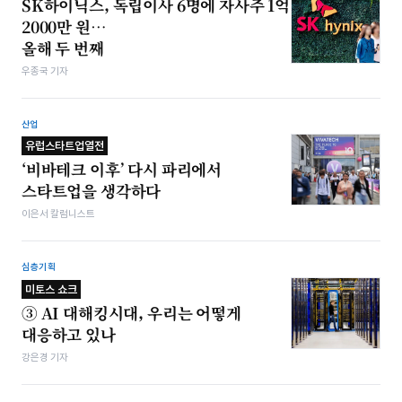
SK하이닉스, 독립이사 6명에 자사주 1억
2000만 원…
올해 두 번째
우종국 기자
산업
유럽스타트업열전
‘비바테크 이후’ 다시 파리에서
스타트업을 생각하다
이은서 칼럼니스트
심층기획
미토스 쇼크
③ AI 대해킹시대, 우리는 어떻게
대응하고 있나
강은경 기자