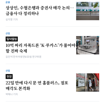
금융
상상인, 수협은행과 증권사 매각 논의…
금융사 다 정리하나
심지영 기자
산업
밀덕텔링
10억 짜리 자폭드론 ‘K-루카스’가 풀어야
할 진짜 숙제
김민석 한국국방안보포럼 연구위원
산업
현장
22일 만에 다시 문 연 홈플러스, 점포
매각도 본격화
박해나 기자