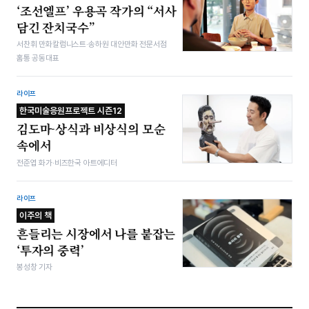
‘조선엘프’ 우용곡 작가의 “서사
담긴 잔치국수”
서찬휘 만화칼럼니스트·송하원 대안만화 전문서점
홈통 공동대표
라이프
한국미술응원프로젝트 시즌12
김도마-상식과 비상식의 모순
속에서
전준엽 화가·비즈한국 아트에디터
라이프
이주의 책
흔들리는 시장에서 나를 붙잡는
‘투자의 중력’
봉성창 기자