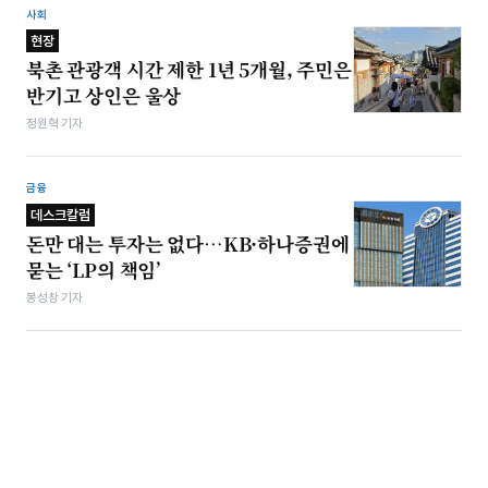
사회
현장
북촌 관광객 시간 제한 1년 5개월, 주민은
반기고 상인은 울상
정원혁 기자
금융
데스크칼럼
돈만 대는 투자는 없다…KB·하나증권에
묻는 ‘LP의 책임’
봉성창 기자