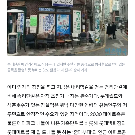
송리단길 메인거리에도 식당은 꽤 있지만 주택가를 중심으로 방사형으로 뻗어있는
골목을 탐험하듯 누비는 맛도 괜찮다. 사진=이송이 기자
이미 인기의 정점을 찍고 지금은 내리막길을 걷는 경리단길에
비해 송리단길은 아직 초창기 내지는 완숙기다. 롯데월드와
석촌호수가 있는 잠실역은 워낙 다양한 연령의 유동인구와 거
주민으로 안정적인 수요가 있던 지역이다. 2030 데이트족은
물론 테마파크 나들이 나온 가족단위를 비롯해 롯데백화점과
롯데마트를 제 집 드나들 듯 하는 ‘줌마부대’와 인근 아파트촌