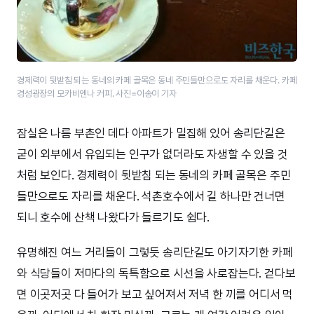
경제력이 뒷받침 되는 동네의 카페 골목은 동네 주민들만으로도 자리를 채운다. 카페
경성광장의 모카비엔나 커피. 사진=이송이 기자
잠실은 나름 부촌인 데다 아파트가 밀집해 있어 송리단길은
굳이 외부에서 유입되는 인구가 없더라도 자생할 수 있을 것
처럼 보인다. 경제력이 뒷받침 되는 동네의 카페 골목은 주민
들만으로도 자리를 채운다. 석촌호수에서 길 하나만 건너면
되니 호수에 산책 나왔다가 들르기도 쉽다.
유명해진 여느 거리들이 그렇듯 송리단길도 아기자기한 카페
와 식당들이 저마다의 독특함으로 시선을 사로잡는다. 걷다보
면 이곳저곳 다 들어가 보고 싶어져서 저녁 한 끼를 어디서 먹