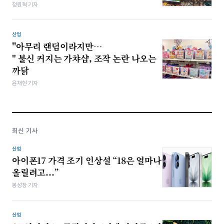
정원혁 기자
산업
"아무리 랜덤이라지만…
" 불신 커지는 가챠샵, 조작 논란 나오는
까닭
윤채현 기자
최신 기사
산업
아이폰17 가격 조기 인상설 “18은 얼마나
올릴려고...”
봉성창 기자
산업