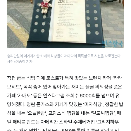
송리단길의 아기자기한 카페와 식당들이 저마다의 독특함으로 시선을 사로잡는다.
사진=이송이 기자
직접 굽는 식빵 덕에 토스트가 특히 맛있는 브런치 카페 ‘라라
브레드’, 꼭꼭 숨어 있어 찾아가는 재미는 물론 의외성을 품은
카페 ‘가배도’ 등은 인스타그램 조회수 6000회를 넘으며 유
명해졌다. 명란 돈가스와 카페가 맛있는 ‘미자식당’, 정갈한 밥
상을 내는 ‘오늘한밥’, 프랑스식 찜닭을 내는 ‘일도씨찜닭’, 매
일 패티를 만드는 아메리칸 스타일 수제버거집 ‘그리지하우
스’ 등 개성 넘치는 맛집들도 SNS를 통해 이름을 알리고 있