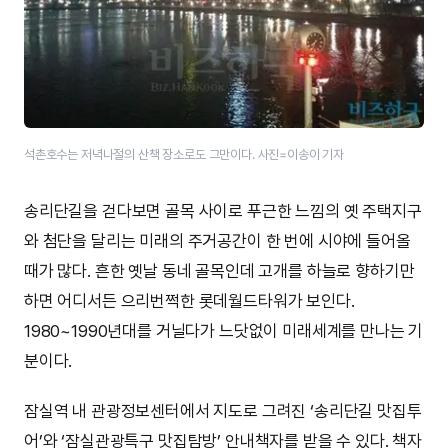
석촌호수는 저녁나절의 산책 장소로도 그만이다. 사진=이송이 기자
송리단길을 걷다보면 골목 사이로 푸근한 느낌의 옛 주택지구
와 첨단을 달리는 미래의 주거공간이 한 번에 시야에 들어올
때가 많다. 흔한 옛날 동네 골목인데 고개를 하늘로 향하기만
하면 어디서든 으리번쩍한 롯데월드타워가 보인다.
1980~1990년대를 거닐다가 느닷없이 미래세계를 만나는 기
분이다.
잠실역 내 관광정보센터에서 지도로 그려진 ‘송리단길 맛집투
어’와 ‘잠실관광특구 맛집탐방’ 안내책자를 받을 수 있다. 책자