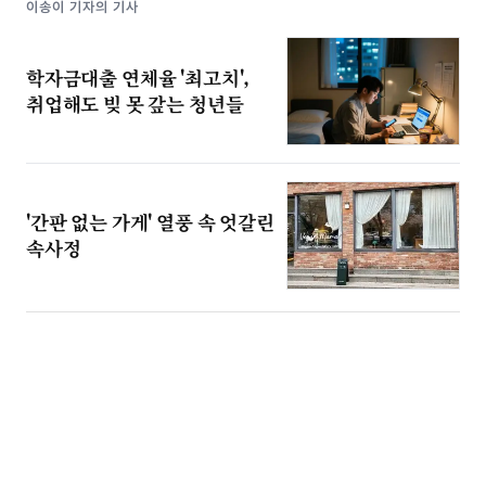
이송이 기자의 기사
학자금대출 연체율 '최고치',
취업해도 빚 못 갚는 청년들
'간판 없는 가게' 열풍 속 엇갈린
속사정