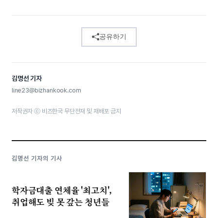
공유하기
김명선 기자
line23@bizhankook.com
저작권자 ⓒ 비즈한국 무단전재 및 재배포 금지
김명선 기자의 기사
학자금대출 연체율 '최고치',
취업해도 빚 못 갚는 청년들