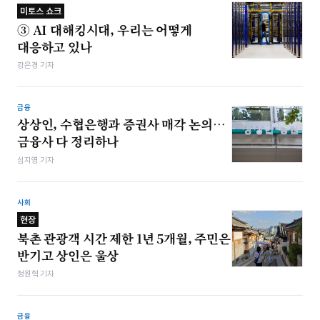
미토스 쇼크
③ AI 대해킹시대, 우리는 어떻게
대응하고 있나
강은경 기자
금융
상상인, 수협은행과 증권사 매각 논의…
금융사 다 정리하나
심지영 기자
사회
현장
북촌 관광객 시간 제한 1년 5개월, 주민은
반기고 상인은 울상
정원혁 기자
금융