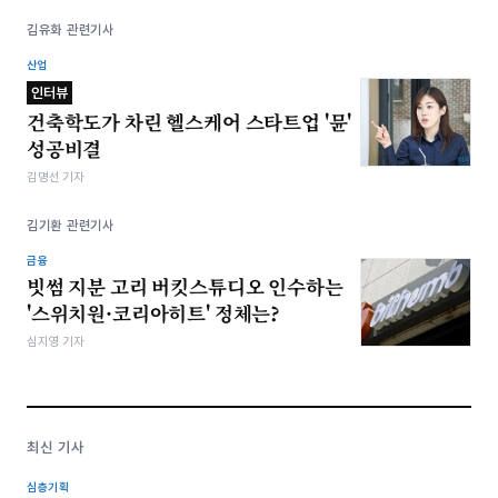
김유화 관련기사
산업
인터뷰
건축학도가 차린 헬스케어 스타트업 '뮨'
성공비결
김명선 기자
김기환 관련기사
금융
빗썸 지분 고리 버킷스튜디오 인수하는
'스위치원·코리아히트' 정체는?
심지영 기자
최신 기사
심층기획