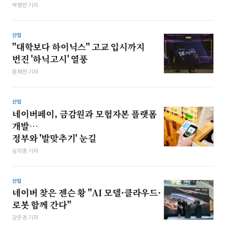
박형민 기자
산업
"대학보다 하이닉스" 고교 입시까지
번진 '하닉고시' 열풍
윤채현 기자
산업
네이버페이, 금감원과 모험자본 플랫폼
개발…
정부와 '발맞추기' 눈길
심지영 기자
산업
네이버 찾은 젠슨 황 "AI 모델·클라우드·
로봇 함께 간다"
강은경 기자