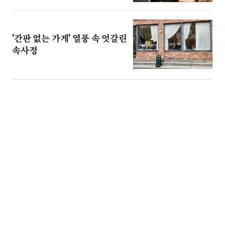
'간판 없는 가게' 열풍 속 엇갈린
속사정