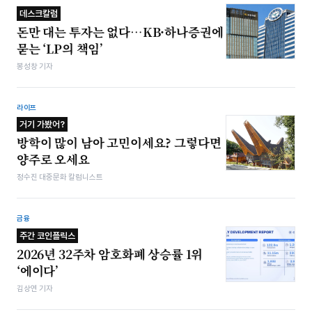
데스크칼럼
돈만 대는 투자는 없다…KB·하나증권에
묻는 ‘LP의 책임’
봉성창 기자
라이프
거기 가봤어?
방학이 많이 남아 고민이세요? 그렇다면
양주로 오세요
정수진 대중문화 칼럼니스트
금융
주간 코인플릭스
2026년 32주차 암호화폐 상승률 1위
‘에이다’
김상연 기자