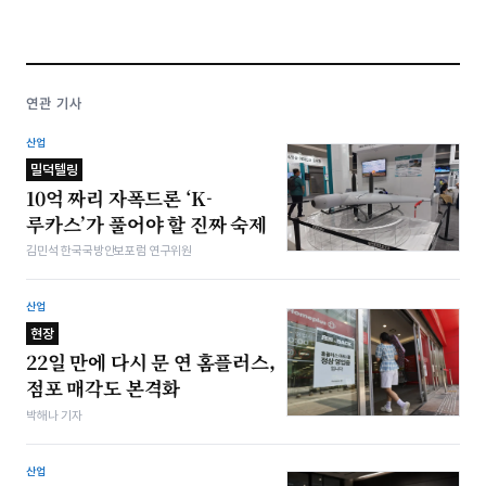
연관 기사
산업
밀덕텔링
10억 짜리 자폭드론 ‘K-
루카스’가 풀어야 할 진짜 숙제
김민석 한국국방안보포럼 연구위원
산업
현장
22일 만에 다시 문 연 홈플러스,
점포 매각도 본격화
박해나 기자
산업