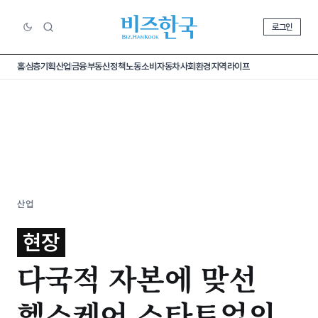
로그인
홈
심층기획
산업
금융
부동산
정책
노동
소비
자동차
사회
환경
지역
라이프
산업
현장
다국적 자본에 맞선
헬스케어 스타트업의