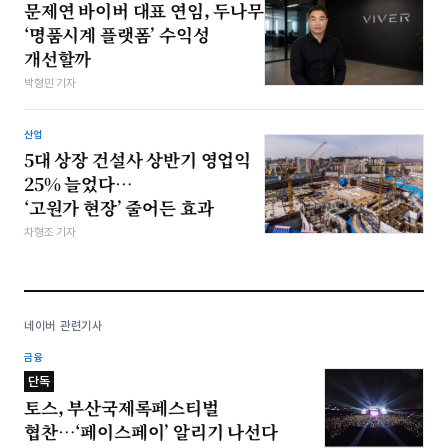
문제연 바이버 대표 연임, 두나무
‘명품시계 플랫폼’ 수익성
개선할까
박형민 기자
산업
5대 상장 건설사 상반기 영업익
25% 늘었다…
‘고원가 현장’ 줄어든 효과
차형조 기자
네이버 관련기사
금융
단독
토스, 부산국제록페스티벌
협찬…‘페이스페이’ 알리기 나선다