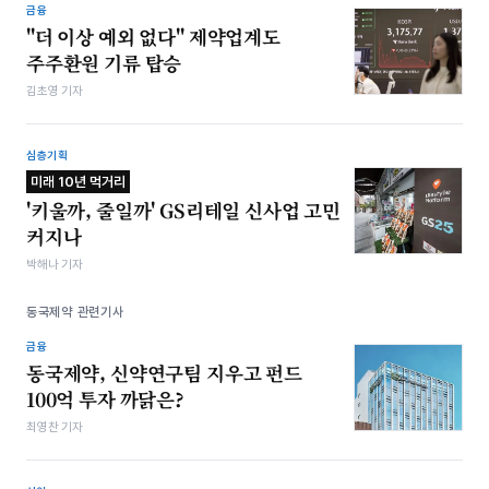
금융
"더 이상 예외 없다" 제약업계도
주주환원 기류 탑승
김초영 기자
심층기획
미래 10년 먹거리
'키울까, 줄일까' GS리테일 신사업 고민
커지나
박해나 기자
동국제약 관련기사
금융
동국제약, 신약연구팀 지우고 펀드
100억 투자 까닭은?
최영찬 기자