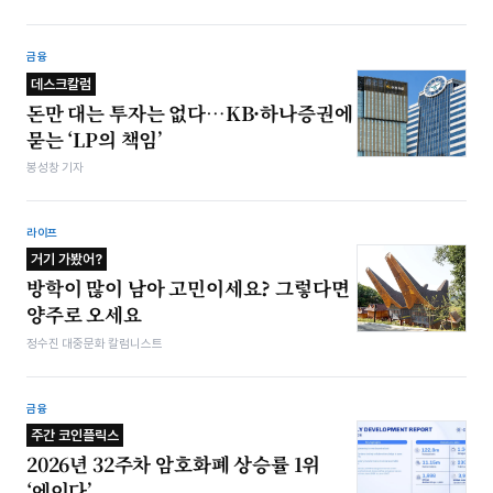
금융
데스크칼럼
돈만 대는 투자는 없다…KB·하나증권에
묻는 ‘LP의 책임’
봉성창 기자
라이프
거기 가봤어?
방학이 많이 남아 고민이세요? 그렇다면
양주로 오세요
정수진 대중문화 칼럼니스트
금융
주간 코인플릭스
2026년 32주차 암호화폐 상승률 1위
‘에이다’