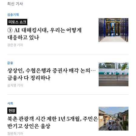
최신 기사
심층기획
미토스 쇼크
③ AI 대해킹시대, 우리는 어떻게
대응하고 있나
강은경 기자
금융
상상인, 수협은행과 증권사 매각 논의…
금융사 다 정리하나
심지영 기자
사회
현장
북촌 관광객 시간 제한 1년 5개월, 주민은
반기고 상인은 울상
정원혁 기자