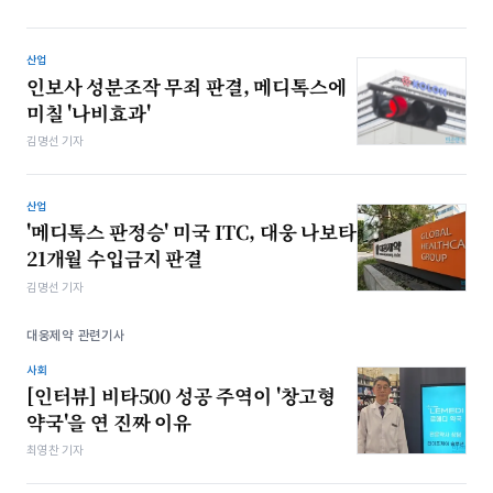
산업
인보사 성분조작 무죄 판결, 메디톡스에
미칠 '나비효과'
김명선 기자
산업
'메디톡스 판정승' 미국 ITC, 대웅 나보타
21개월 수입금지 판결
김명선 기자
대웅제약 관련기사
사회
​[인터뷰] 비타500 성공 주역이 '창고형
약국'을 연 진짜 이유
최영찬 기자