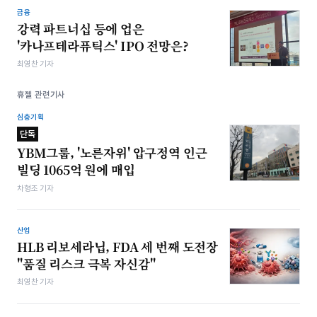
금융
강력 파트너십 등에 업은
'카나프테라퓨틱스' IPO 전망은?
최영찬 기자
휴젤 관련기사
심층기획
단독
YBM그룹, '노른자위' 압구정역 인근
빌딩 1065억 원에 매입
차형조 기자
산업
HLB 리보세라닙, FDA 세 번째 도전장
"품질 리스크 극복 자신감"
최영찬 기자