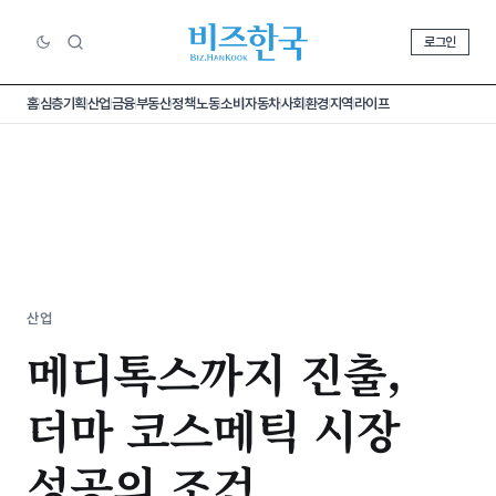
로그인
홈
심층기획
산업
금융
부동산
정책
노동
소비
자동차
사회
환경
지역
라이프
산업
메디톡스까지 진출,
더마 코스메틱 시장
성공의 조건