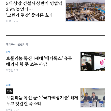
5대 상장 건설사 상반기 영업익
25% 늘었다…
‘고원가 현장’ 줄어든 효과
차형조 기자
메디톡스 관련기사
산업
보툴리눔 톡신 1세대 '메디톡스' 유독
해외서 힘 못 쓰는 까닭
최영찬 기자
사회
현장
보툴리눔 톡신 균주 '국가핵심기술' 해제
두고 엇갈린 목소리
최영찬 기자