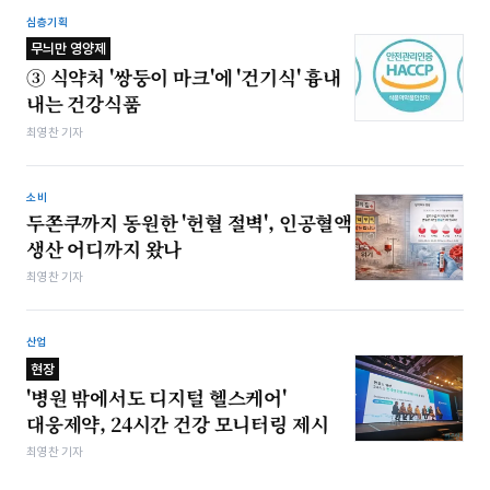
심층기획
무늬만 영양제
③ 식약처 '쌍둥이 마크'에 '건기식' 흉내
내는 건강식품
최영찬 기자
소비
두쫀쿠까지 동원한 '헌혈 절벽', 인공혈액
생산 어디까지 왔나
최영찬 기자
산업
현장
'병원 밖에서도 디지털 헬스케어'
대웅제약, 24시간 건강 모니터링 제시
최영찬 기자