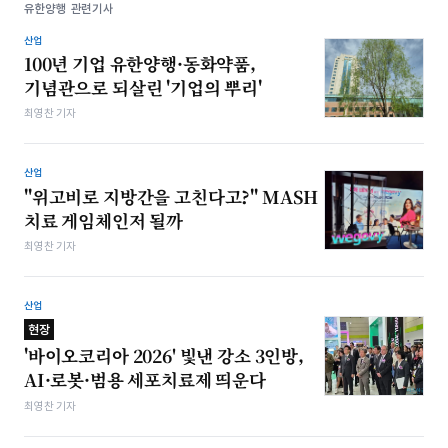
유한양행 관련기사
산업
100년 기업 유한양행·동화약품,
기념관으로 되살린 '기업의 뿌리'
최영찬 기자
산업
"위고비로 지방간을 고친다고?" MASH
치료 게임체인저 될까
최영찬 기자
산업
현장
'바이오코리아 2026' 빛낸 강소 3인방,
AI·로봇·범용 세포치료제 띄운다
최영찬 기자