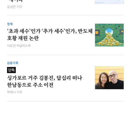
김상연 기자
정책
‘초과 세수’인가 ‘추가 세수’인가, 반도체
호황 재원 논란
이승현 저널리스트
심층기획
단독
싱가포르 거주 김봉진, 답십리 떠나
한남동으로 주소 이전
박해나 기자