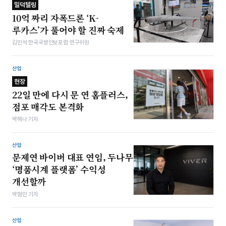
밀덕텔링
10억 짜리 자폭드론 ‘K-
루카스’가 풀어야 할 진짜 숙제
김민석 한국국방안보포럼 연구위원
산업
현장
22일 만에 다시 문 연 홈플러스,
점포 매각도 본격화
박해나 기자
산업
문제연 바이버 대표 연임, 두나무
‘명품시계 플랫폼’ 수익성
개선할까
박형민 기자
산업