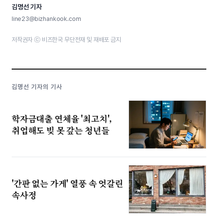
김명선 기자
line23@bizhankook.com
저작권자 ⓒ 비즈한국 무단전재 및 재배포 금지
김명선 기자의 기사
학자금대출 연체율 '최고치',
취업해도 빚 못 갚는 청년들
'간판 없는 가게' 열풍 속 엇갈린
속사정