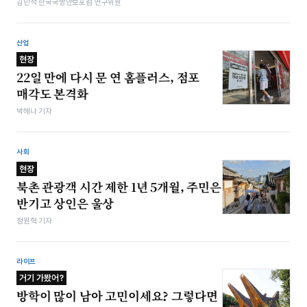
김민석 한국국방안보포럼 연구위원
산업
현장
22일 만에 다시 문 연 홈플러스, 점포
매각도 본격화
박해나 기자
사회
현장
북촌 관광객 시간 제한 1년 5개월, 주민은
반기고 상인은 울상
정원혁 기자
라이프
거기 가봤어?
방학이 많이 남아 고민이세요? 그렇다면