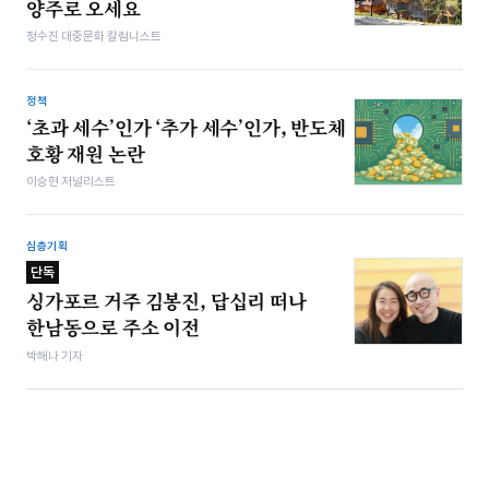
양주로 오세요
정수진 대중문화 칼럼니스트
정책
‘초과 세수’인가 ‘추가 세수’인가, 반도체
호황 재원 논란
이승현 저널리스트
심층기획
단독
싱가포르 거주 김봉진, 답십리 떠나
한남동으로 주소 이전
박해나 기자