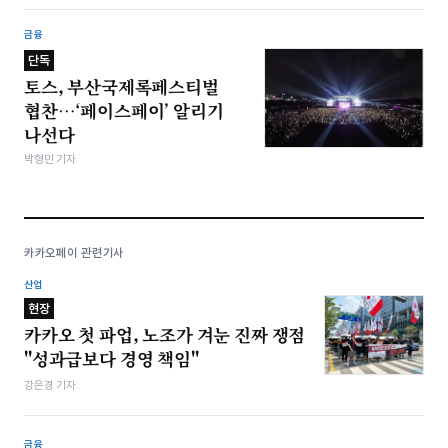
금융
단독
토스, 부산국제록페스티벌
협찬…‘페이스페이’ 알리기
나선다
박형민 기자
카카오페이 관련기사
산업
현장
카카오 첫 파업, 노조가 겨눈 진짜 쟁점
"성과급보다 경영 책임"
강은경 기자
금융