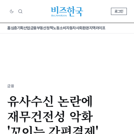
로그인
홈
심층기획
산업
금융
부동산
정책
노동
소비
자동차
사회
환경
지역
라이프
금융
유사수신 논란에
재무건전성 악화
'꼬이는 간편결제'