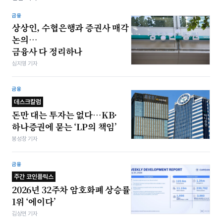
금융
상상인, 수협은행과 증권사 매각
논의…
금융사 다 정리하나
심지영 기자
금융
데스크칼럼
돈만 대는 투자는 없다…KB·
하나증권에 묻는 ‘LP의 책임’
봉성창 기자
금융
주간 코인플릭스
2026년 32주차 암호화폐 상승률
1위 ‘에이다’
김상연 기자