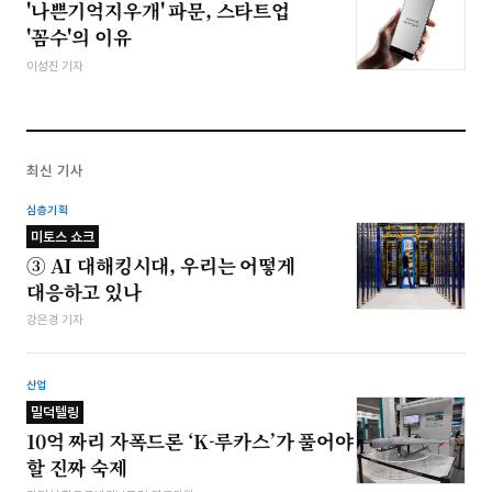
'나쁜기억지우개' 파문, 스타트업
'꼼수'의 이유
이성진 기자
최신 기사
심층기획
미토스 쇼크
③ AI 대해킹시대, 우리는 어떻게
대응하고 있나
강은경 기자
산업
밀덕텔링
10억 짜리 자폭드론 ‘K-루카스’가 풀어야
할 진짜 숙제