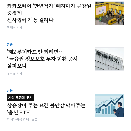
카카오페이 '만년적자' 떼자마자 금감원
중징계…
신사업에 제동 걸리나
박해나 기자
금융
'제2 롯데카드 안 되려면…
' 금융권 정보보호 투자 현황 공시
살펴보니
심지영 기자
금융
가장 보통의 투자
상승장이 주는 묘한 불안감 막아주는
'옵션 ETF'
김세아 금융 칼럼니스트