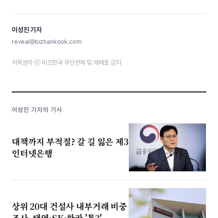
이성진 기자
reveal@bizhankook.com
저작권자 ⓒ 비즈한국 무단전재 및 재배포 금지
이성진 기자의 기사
대책까지 부적절? 갈 길 잃은 제3
인터넷은행
상위 20대 건설사 내부거래 비중
조사, 태영·SK·한라 '톱3'