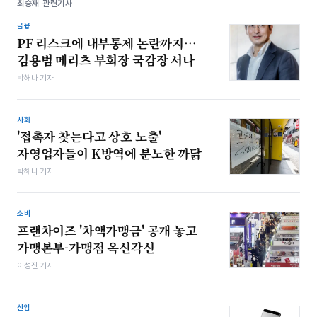
최승재 관련기사
금융
PF 리스크에 내부통제 논란까지…
김용범 메리츠 부회장 국감장 서나
박해나 기자
사회
'접촉자 찾는다고 상호 노출'
자영업자들이 K방역에 분노한 까닭
박해나 기자
소비
프랜차이즈 '차액가맹금' 공개 놓고
가맹본부-가맹점 옥신각신
이성진 기자
산업