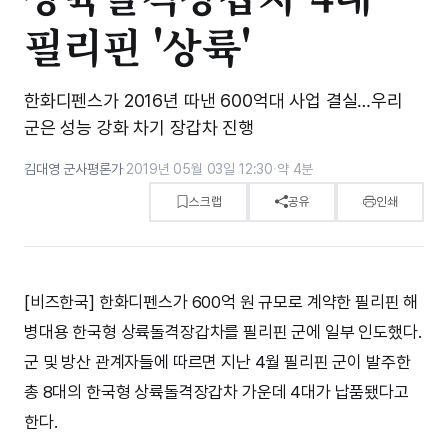
필리핀 '상륙'
한화디펜스가 2016년 따낸 600억대 사업 결실…우리
군은 성능 강화 차기 장갑차 진행
김대영 군사평론가
·
2019년 05월 03일 12:30
·
약 4분
스크랩
공유
인쇄
[비즈한국] 한화디펜스가 600억 원 규모로 계약한 필리핀 해
병대용 한국형 상륙돌격장갑차를 필리핀 군에 일부 인도했다.
군 및 방산 관계자들에 따르면 지난 4월 필리핀 군이 발주한
총 8대의 한국형 상륙돌격장갑차 가운데 4대가 납품됐다고
한다.