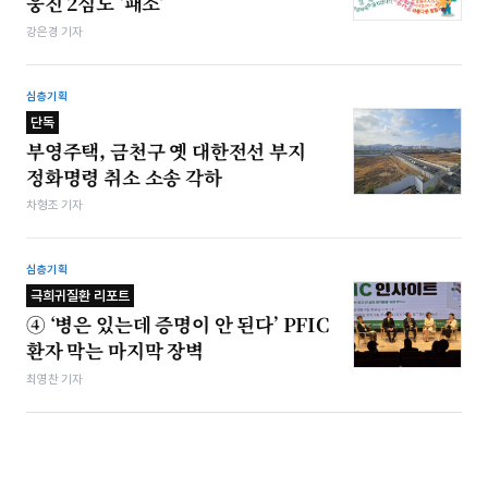
웅진 2심도 ‘패소’
강은경 기자
심층기획
단독
부영주택, 금천구 옛 대한전선 부지
정화명령 취소 소송 각하
차형조 기자
심층기획
극희귀질환 리포트
④ ‘병은 있는데 증명이 안 된다’ PFIC
환자 막는 마지막 장벽
최영찬 기자