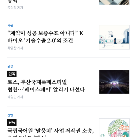
봉성창 기자
산업
“계약이 성공 보증수표 아니다” K-
바이오 ‘기술수출 2.0’의 조건
최영찬 기자
금융
단독
토스, 부산국제록페스티벌
협찬…‘페이스페이’ 알리기 나선다
박형민 기자
산업
단독
국립국어원 ‘말뭉치’ 사업 저작권 소송,