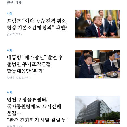
연관 기사
사회
트럼프 “이란 공습 전격 취소,
협상 기본조건에 합의” 과연?
김남희 기자
사회
대통령 “패가망신” 발언 후
출범한 주가조작근절
합동대응단 ‘위기’
차해인 저널리스트
사회
인천 쿠팡물류센터,
국가동원령에도 27시간째
불길…
“완전 진화까지 시일 걸릴 듯”
최영찬 기자