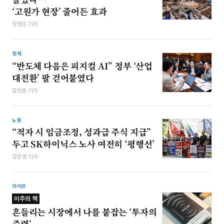
‘고원가 현장’ 줄어든 효과
차형조 기자
정책
“반도체 다음은 피지컬 AI” 정부 ‘산업
대전환’ 팔 걷어붙였다
김민호 기자
노동
“적자 시 임금조정, 성과급 주식 지급”
두고 SK하이닉스 노사 여전히 ‘평행선’
강은경 기자
라이프
이주의 책
흔들리는 시장에서 나를 붙잡는 ‘투자의
중력’