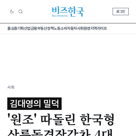
로그인
홈
심층기획
산업
금융
부동산
정책
노동
소비
자동차
사회
환경
지역
라이프
사회
김대영의 밀덕
'원조' 따돌린 한국형
상륙돌격장갑차 4대