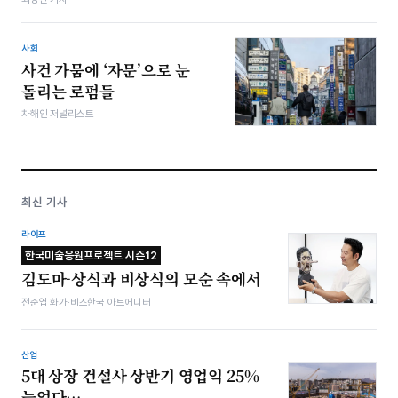
사회
사건 가뭄에 ‘자문’으로 눈
돌리는 로펌들
차해인 저널리스트
최신 기사
라이프
한국미술응원프로젝트 시즌12
김도마-상식과 비상식의 모순 속에서
전준엽 화가·비즈한국 아트에디터
산업
5대 상장 건설사 상반기 영업익 25%
늘었다…