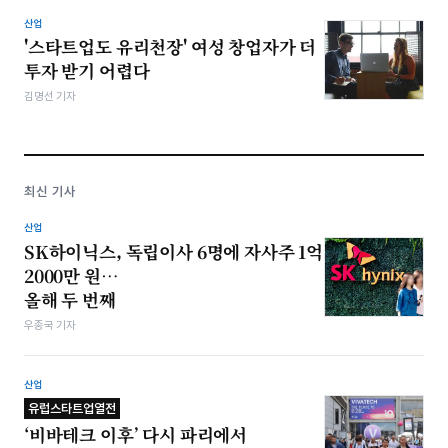
산업
'스타트업도 유리천장' 여성 창업자가 더
투자 받기 어렵다
김명선 기자
최신 기사
산업
SK하이닉스, 독립이사 6명에 자사주 1억
2000만 원…
올해 두 번째
우종국 기자
산업
유럽스타트업열전
‘비바테크 이후’ 다시 파리에서