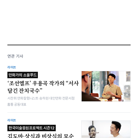
연관 기사
라이프
만화가의 소울푸드
‘조선엘프’ 우용곡 작가의 “서사
담긴 잔치국수”
서찬휘 만화칼럼니스트·송하원 대안만화 전문서점
홈통 공동대표
라이프
한국미술응원프로젝트 시즌12
김도마-상식과 비상식의 모순