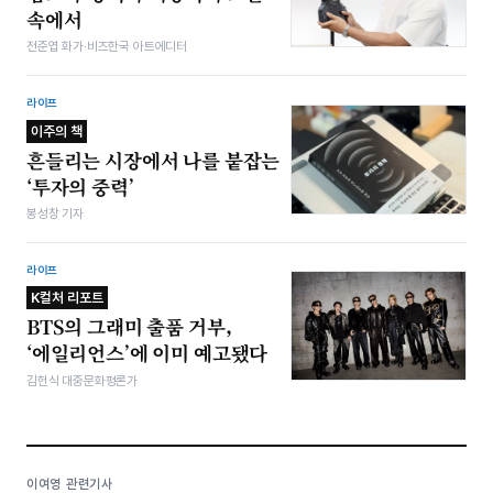
속에서
전준엽 화가·비즈한국 아트에디터
라이프
이주의 책
흔들리는 시장에서 나를 붙잡는
‘투자의 중력’
봉성창 기자
라이프
K컬처 리포트
BTS의 그래미 출품 거부,
‘에일리언스’에 이미 예고됐다
김헌식 대중문화평론가
이여영 관련기사