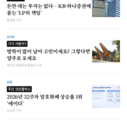
돈만 대는 투자는 없다…KB·하나증권에
묻는 ‘LP의 책임’
봉성창 기자
라이프
거기 가봤어?
방학이 많이 남아 고민이세요? 그렇다면
양주로 오세요
정수진 대중문화 칼럼니스트
금융
주간 코인플릭스
2026년 32주차 암호화폐 상승률 1위
‘에이다’
김상연 기자