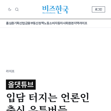
로그인
홈
심층기획
산업
금융
부동산
정책
노동
소비
자동차
사회
환경
지역
라이프
라이프
올댓튜브
입담 터지는 언론인
출신 유튜버들