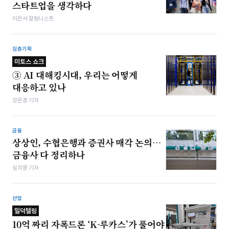
스타트업을 생각하다
이은서 칼럼니스트
심층기획
미토스 쇼크
③ AI 대해킹시대, 우리는 어떻게
대응하고 있나
강은경 기자
금융
상상인, 수협은행과 증권사 매각 논의…
금융사 다 정리하나
심지영 기자
산업
밀덕텔링
10억 짜리 자폭드론 ‘K-루카스’가 풀어야