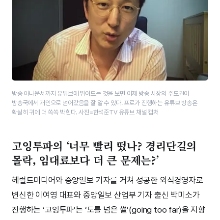
방송 아나운서까지 유튜브에 뛰어드는 것을 보면 이제 방송 시장의 주도권이
방송국에서 개인으로 넘어갔음을 잘 알 수 있다. 프로가 진행하는 유튜브 방송은
확실히 귀에 더 쏙쏙 박힌다. 사진=한석준TV 유튜브 채널 캡처
고잉투파의 ‘너무 빨리 떴나? 경리단길의
몰락, 임대료보다 더 큰 문제는?’
헤럴드미디어와 중앙일보 기자를 거쳐 성공한 외식경영자로
변신한 이여영 대표와 중앙일보 산업부 기자 출신 박미소가
진행하는 ‘고잉투파’는 ‘도를 넘은 썰’(going too far)을 지향