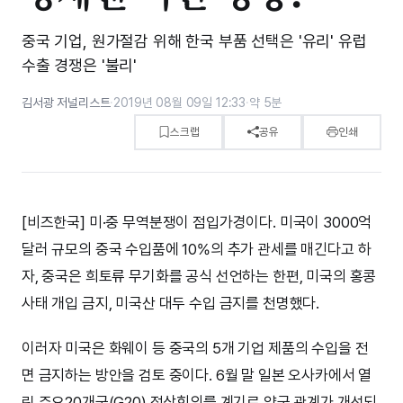
중국 기업, 원가절감 위해 한국 부품 선택은 '유리' 유럽
수출 경쟁은 '불리'
김서광 저널리스트
·
2019년 08월 09일 12:33
·
약 5분
스크랩
공유
인쇄
[비즈한국] 미·중 무역분쟁이 점입가경이다. 미국이 3000억
달러 규모의 중국 수입품에 10%의 추가 관세를 매긴다고 하
자, 중국은 희토류 무기화를 공식 선언하는 한편, 미국의 홍콩
사태 개입 금지, 미국산 대두 수입 금지를 천명했다.
이러자 미국은 화웨이 등 중국의 5개 기업 제품의 수입을 전
면 금지하는 방안을 검토 중이다. 6월 말 일본 오사카에서 열
린 주요20개국(G20) 정상회의를 계기로 양국 관계가 개선되