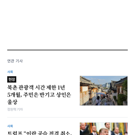
연관 기사
사회
현장
북촌 관광객 시간 제한 1년
5개월, 주민은 반기고 상인은
울상
정원혁 기자
사회
트럼프 “이란 공습 전격 취소,