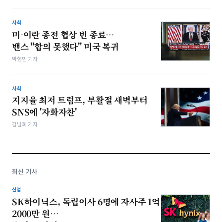
사회
미-이란 종전 협상 빈 종료…
밴스 "합의 못했다" 미국 복귀
박형민 기자
사회
지지율 최저 트럼프, 부활절 새벽부터
SNS에 '자화자찬'
김남희 기자
최신 기사
산업
SK하이닉스, 독립이사 6명에 자사주 1억
2000만 원…