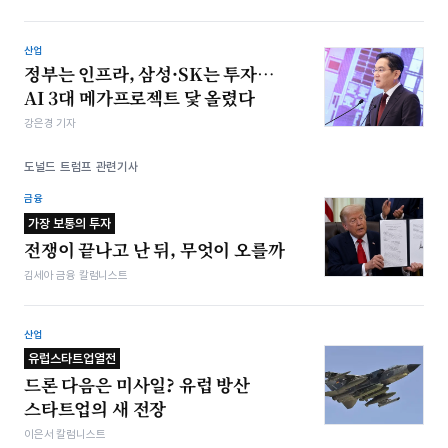
산업
정부는 인프라, 삼성·SK는 투자…
AI 3대 메가프로젝트 닻 올렸다
강은경 기자
도널드 트럼프 관련기사
금융
가장 보통의 투자
전쟁이 끝나고 난 뒤, 무엇이 오를까
김세아 금융 칼럼니스트
산업
유럽스타트업열전
드론 다음은 미사일? 유럽 방산
스타트업의 새 전장
이은서 칼럼니스트