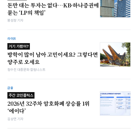
돈만 대는 투자는 없다…KB·하나증권에
묻는 ‘LP의 책임’
봉성창 기자
라이프
거기 가봤어?
방학이 많이 남아 고민이세요? 그렇다면
양주로 오세요
정수진 대중문화 칼럼니스트
금융
주간 코인플릭스
2026년 32주차 암호화폐 상승률 1위
‘에이다’
김상연 기자