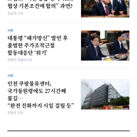
협상 기본조건에 합의” 과연?
김남희 기자
사회
대통령 “패가망신” 발언 후
출범한 주가조작근절
합동대응단 ‘위기’
차해인 저널리스트
사회
인천 쿠팡물류센터,
국가동원령에도 27시간째
불길…
“완전 진화까지 시일 걸릴 듯”
최영찬 기자