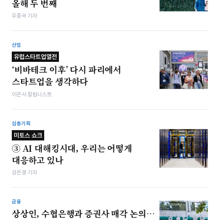
올해 두 번째
우종국 기자
산업
유럽스타트업열전
‘비바테크 이후’ 다시 파리에서
스타트업을 생각하다
이은서 칼럼니스트
심층기획
미토스 쇼크
③ AI 대해킹시대, 우리는 어떻게
대응하고 있나
강은경 기자
금융
상상인, 수협은행과 증권사 매각 논의…