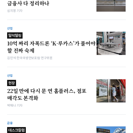
금융사 다 정리하나
심지영 기자
산업
밀덕텔링
10억 짜리 자폭드론 ‘K-루카스’가 풀어야
할 진짜 숙제
김민석 한국국방안보포럼 연구위원
산업
현장
22일 만에 다시 문 연 홈플러스, 점포
매각도 본격화
박해나 기자
금융
데스크칼럼