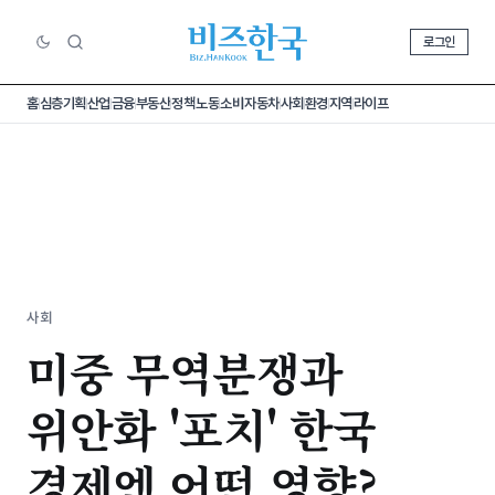
로그인
홈
심층기획
산업
금융
부동산
정책
노동
소비
자동차
사회
환경
지역
라이프
사회
미중 무역분쟁과
위안화 '포치' 한국
경제엔 어떤 영향?