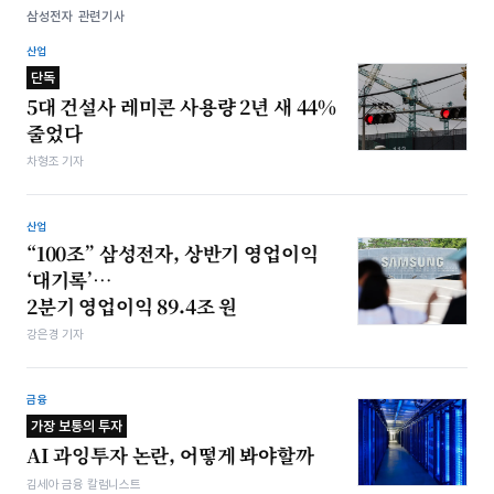
삼성전자 관련기사
산업
단독
5대 건설사 레미콘 사용량 2년 새 44%
줄었다
차형조 기자
산업
“100조” 삼성전자, 상반기 영업이익
‘대기록’…
2분기 영업이익 89.4조 원
강은경 기자
금융
가장 보통의 투자
AI 과잉투자 논란, 어떻게 봐야할까
김세아 금융 칼럼니스트