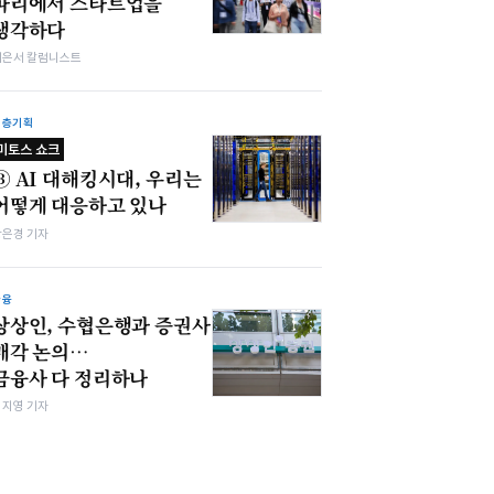
파리에서 스타트업을
생각하다
이은서 칼럼니스트
심층기획
미토스 쇼크
③ AI 대해킹시대, 우리는
어떻게 대응하고 있나
강은경 기자
금융
상상인, 수협은행과 증권사
매각 논의…
금융사 다 정리하나
심지영 기자