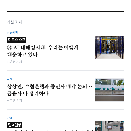
최신 기사
심층기획
미토스 쇼크
③ AI 대해킹시대, 우리는 어떻게
대응하고 있나
강은경 기자
금융
상상인, 수협은행과 증권사 매각 논의…
금융사 다 정리하나
심지영 기자
산업
밀덕텔링