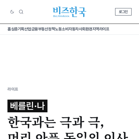
로그인
홈
심층기획
산업
금융
부동산
정책
노동
소비
자동차
사회
환경
지역
라이프
라이프
베를린·나
한국과는 극과 극,
머리 아픈 독일의 이사