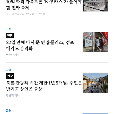
10억 짜리 자폭드론 ‘K-루카스’가 풀어야
할 진짜 숙제
김민석 한국국방안보포럼 연구위원
산업
현장
22일 만에 다시 문 연 홈플러스, 점포
매각도 본격화
박해나 기자
사회
현장
북촌 관광객 시간 제한 1년 5개월, 주민은
반기고 상인은 울상
정원혁 기자
금융