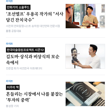
라이프
만화가의 소울푸드
‘조선엘프’ 우용곡 작가의 “서사
담긴 잔치국수”
서찬휘 만화칼럼니스트·송하원 대안만화 전문서점
홈통 공동대표
라이프
한국미술응원프로젝트 시즌12
김도마-상식과 비상식의 모순
속에서
전준엽 화가·비즈한국 아트에디터
라이프
이주의 책
흔들리는 시장에서 나를 붙잡는
‘투자의 중력’
봉성창 기자