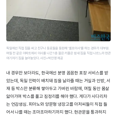
독일에선 직접 짐을 싸고 친구나 동료들을 동원해 ‘셀프이사’를 하는 경우가 대부분.
며칠 전 같은 아파트에서 이사를 나간 1층 젊은 커플은 밤새 짐을 직접 나르느라 현관
여기저기 짐을 늘어놓았다. 사진=박진영 제공
내 경우만 보더라도, 한국에선 분명 꼼꼼한 포장 서비스를 받
았는데, 독일 인력이 배치돼 짐을 날라줄 때는 거실과 안방, 서
재 등 박스만 분류해 쌓아두고 가버린 바람에, 며칠 동안 몸살
앓아가며 박스를 풀고 짐정리를 해야 했다. 게다가 사다리차
는 언감생심. 피아노와 양문형 냉장고를 아저씨들이 직접 들
어서 나를 때는 조마조마하기까지 했다. 현관문을 통과하지