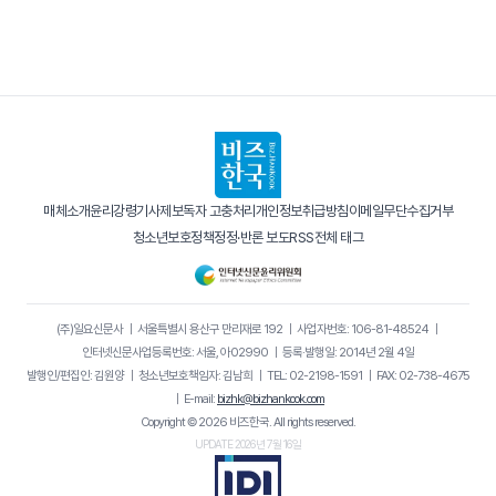
매체소개
윤리강령
기사제보
독자 고충처리
개인정보취급방침
이메일무단수집거부
청소년보호정책
정정·반론 보도
RSS
전체 태그
(주)일요신문사
｜
서울특별시 용산구 만리재로 192
｜
사업자번호: 106-81-48524
｜
인터넷신문사업등록번호: 서울, 아02990
｜
등록·발행일: 2014년 2월 4일
발행인/편집인: 김원양
｜
청소년보호책임자: 김남희
｜
TEL: 02-2198-1591
｜
FAX: 02-738-4675
｜
E-mail:
bizhk@bizhankook.com
Copyright © 2026 비즈한국. All rights reserved.
UPDATE 2026년 7월 16일