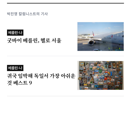
박진영 칼럼니스트의 기사
베를린·나
굿바이 베를린, 헬로 서울
베를린·나
귀국 임박해 독일서 가장 아쉬운
것 베스트 9