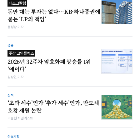
데스크칼럼
돈만 대는 투자는 없다…KB·하나증권에
묻는 ‘LP의 책임’
봉성창 기자
금융
주간 코인플릭스
2026년 32주차 암호화폐 상승률 1위
‘에이다’
김상연 기자
정책
‘초과 세수’인가 ‘추가 세수’인가, 반도체
호황 재원 논란
이승현 저널리스트
심층기획