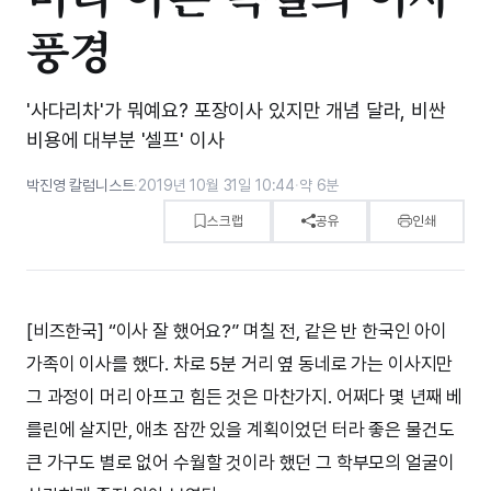
풍경
'사다리차'가 뭐예요? 포장이사 있지만 개념 달라, 비싼
비용에 대부분 '셀프' 이사
박진영 칼럼니스트
·
2019년 10월 31일 10:44
·
약 6분
스크랩
공유
인쇄
[비즈한국] “이사 잘 했어요?” 며칠 전, 같은 반 한국인 아이
가족이 이사를 했다. 차로 5분 거리 옆 동네로 가는 이사지만
그 과정이 머리 아프고 힘든 것은 마찬가지. 어쩌다 몇 년째 베
를린에 살지만, 애초 잠깐 있을 계획이었던 터라 좋은 물건도
큰 가구도 별로 없어 수월할 것이라 했던 그 학부모의 얼굴이