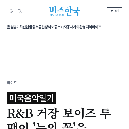
로그인
홈
심층기획
산업
금융
부동산
정책
노동
소비
자동차
사회
환경
지역
라이프
라이프
미국음악일기
R&B 거장 보이즈 투
맨이 '눈의 꽃'을