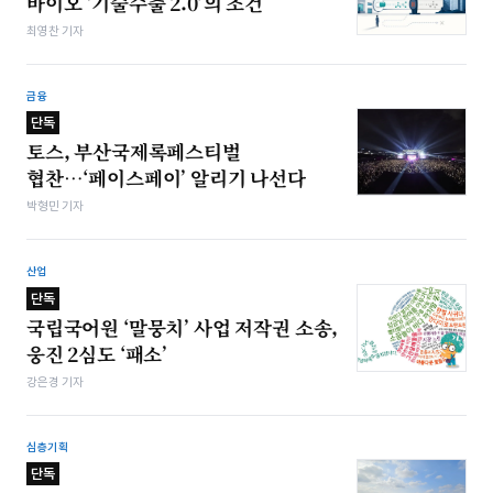
바이오 ‘기술수출 2.0’의 조건
최영찬 기자
금융
단독
토스, 부산국제록페스티벌
협찬…‘페이스페이’ 알리기 나선다
박형민 기자
산업
단독
국립국어원 ‘말뭉치’ 사업 저작권 소송,
웅진 2심도 ‘패소’
강은경 기자
심층기획
단독