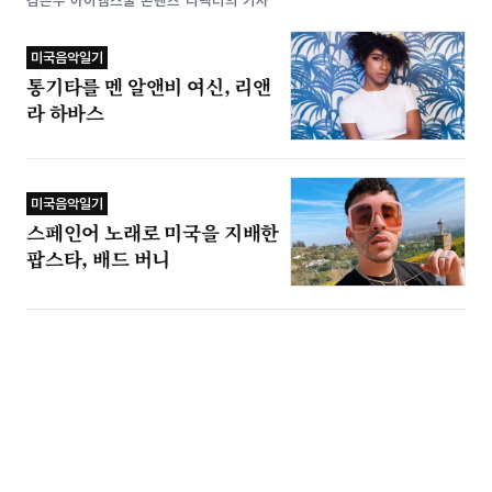
김은우 아이엠스쿨 콘텐츠 디렉터의 기사
미국음악일기
통기타를 멘 알앤비 여신, 리앤
라 하바스
미국음악일기
스페인어 노래로 미국을 지배한
팝스타, 배드 버니