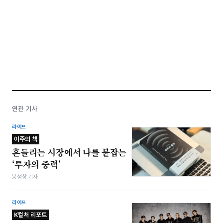
연관 기사
라이프
이주의 책
흔들리는 시장에서 나를 붙잡는
‘투자의 중력’
봉성창 기자
라이프
K컬처 리포트