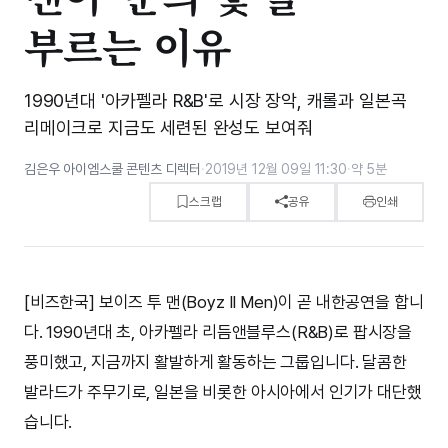
부르는 이유
1990년대 '아카펠라 R&B'로 시장 장악, 캐롤과 일본곡
리메이크로 지금도 세련된 완성도 보여줘
김은우 아이엠스쿨 콘텐츠 디렉터
·
2019년 12월 09일 11:30
·
약 5분
스크랩
공유
인쇄
[비즈한국] 보이즈 투 맨(Boyz II Men)이 곧 내한공연을 합니
다. 1990년대 초, 아카펠라 리듬앤블루스(R&B)로 팝시장을
풍미했고, 지금까지 활발하게 활동하는 그룹입니다. 달콤한
발라드가 주무기로, 일본을 비롯한 아시아에서 인기가 대단했
습니다.