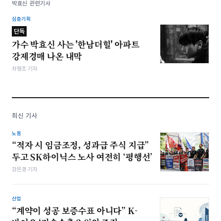
박효신 관련기사
심층기획
단독
가수 박효신 사는 '한남더힐' 아파트
강제경매 나온 내막
차형조 기자
최신 기사
노동
“적자 시 임금조정, 성과급 주식 지급”
두고 SK하이닉스 노사 여전히 ‘평행선’
강은경 기자
산업
“계약이 성공 보증수표 아니다” K-