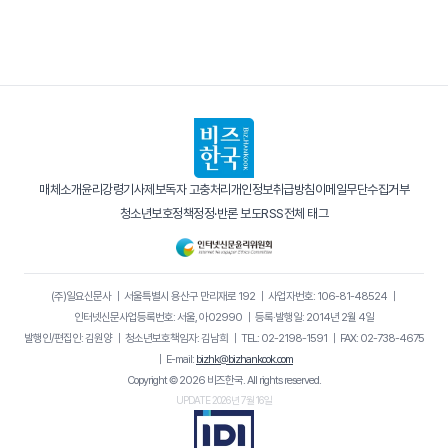
매체소개
윤리강령
기사제보
독자 고충처리
개인정보취급방침
이메일무단수집거부
청소년보호정책
정정·반론 보도
RSS
전체 태그
(주)일요신문사
｜
서울특별시 용산구 만리재로 192
｜
사업자번호: 106-81-48524
｜
인터넷신문사업등록번호: 서울, 아02990
｜
등록·발행일: 2014년 2월 4일
발행인/편집인: 김원양
｜
청소년보호책임자: 김남희
｜
TEL: 02-2198-1591
｜
FAX: 02-738-4675
｜
E-mail:
bizhk@bizhankook.com
Copyright © 2026 비즈한국. All rights reserved.
UPDATE 2026년 7월 16일