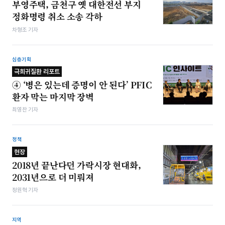
부영주택, 금천구 옛 대한전선 부지
정화명령 취소 소송 각하
차형조 기자
심층기획
극희귀질환 리포트
④ ‘병은 있는데 증명이 안 된다’ PFIC
환자 막는 마지막 장벽
최영찬 기자
정책
현장
2018년 끝난다던 가락시장 현대화,
2031년으로 더 미뤄져
정원혁 기자
지역