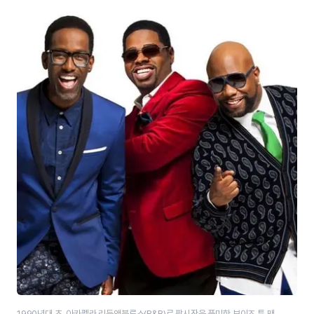
1990년대 초, 아카펠라 리듬앤블루스(R&B)로 팝시장을 풍미한 보이즈 투 맨