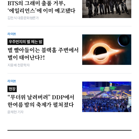
BTS의 그래미 출품 거부,
‘에일리언스’에 이미 예고됐다
김헌식 대중문화평론가
라이프
우주먼지의 별 헤는 밤
별 빨아들이는 블랙홀 주변에서
별이 태어난다?!
지웅배 천문학자
라이프
현장
“무더위 날려버려” DDP에서
한여름 밤의 축제가 펼쳐졌다
윤채현 기자