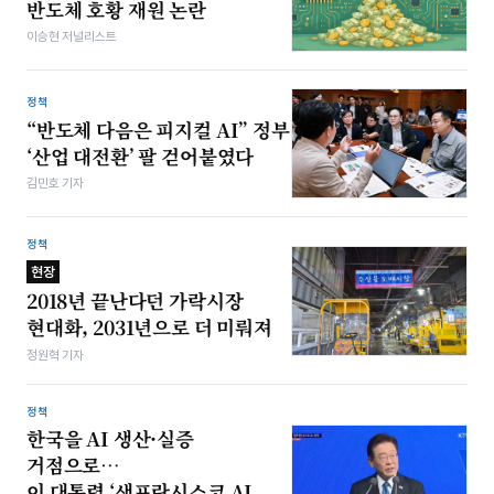
반도체 호황 재원 논란
이승현 저널리스트
정책
“반도체 다음은 피지컬 AI” 정부
‘산업 대전환’ 팔 걷어붙였다
김민호 기자
정책
현장
2018년 끝난다던 가락시장
현대화, 2031년으로 더 미뤄져
정원혁 기자
정책
한국을 AI 생산·실증
거점으로…
이 대통령 ‘샌프란시스코 AI