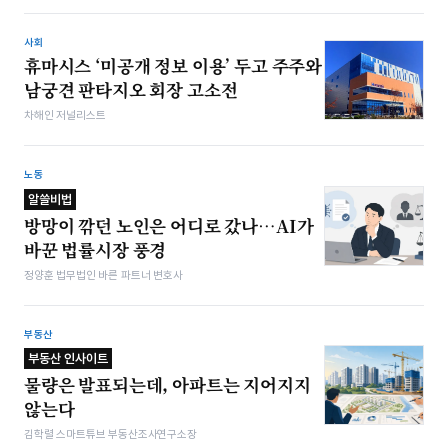
사회
휴마시스 ‘미공개 정보 이용’ 두고 주주와
남궁견 판타지오 회장 고소전
차해인 저널리스트
노동
알쓸비법
방망이 깎던 노인은 어디로 갔나…AI가
바꾼 법률시장 풍경
정양훈 법무법인 바른 파트너 변호사
부동산
부동산 인사이트
물량은 발표되는데, 아파트는 지어지지
않는다
김학렬 스마트튜브 부동산조사연구소장