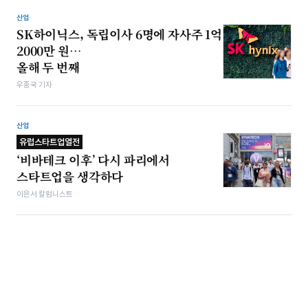
산업
SK하이닉스, 독립이사 6명에 자사주 1억
2000만 원…
올해 두 번째
우종국 기자
산업
유럽스타트업열전
‘비바테크 이후’ 다시 파리에서
스타트업을 생각하다
이은서 칼럼니스트