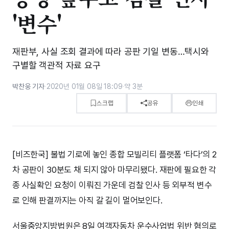
'변수'
재판부, 사실 조회 결과에 따라 공판 기일 변동…택시와
구별할 객관적 자료 요구
박찬웅 기자
·
2020년 01월 08일 18:09
·
약 3분
스크랩
공유
인쇄
[비즈한국] 불법 기로에 놓인 종합 모빌리티 플랫폼 ‘타다’의 2
차 공판이 30분도 채 되지 않아 마무리됐다. 재판에 필요한 각
종 사실확인 요청이 이뤄진 가운데 검찰 인사 등 외부적 변수
로 인해 판결까지는 아직 갈 길이 멀어보인다.
서울중앙지방법원은 8일 여객자동차 운수사업법 위반 혐의로