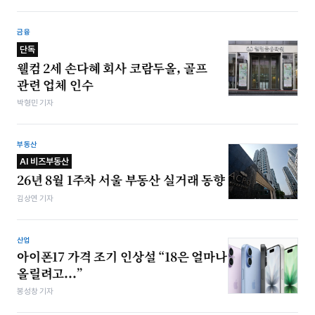
금융
단독
웰컴 2세 손다혜 회사 코람두올, 골프
관련 업체 인수
박형민 기자
부동산
AI 비즈부동산
26년 8월 1주차 서울 부동산 실거래 동향
김상연 기자
산업
아이폰17 가격 조기 인상설 “18은 얼마나
올릴려고...”
봉성창 기자