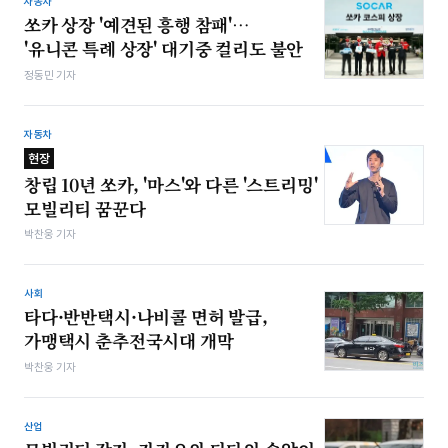
자동차
쏘카 상장 '예견된 흥행 참패'…
'유니콘 특례 상장' 대기중 컬리도 불안
정동민 기자
자동차
현장
창립 10년 쏘카, '마스'와 다른 '스트리밍'
모빌리티 꿈꾼다
박찬웅 기자
사회
타다·반반택시·나비콜 면허 발급,
가맹택시 춘추전국시대 개막
박찬웅 기자
산업