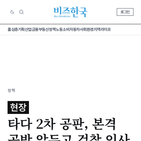
로그인
홈
심층기획
산업
금융
부동산
정책
노동
소비
자동차
사회
환경
지역
라이프
정책
현장
타다 2차 공판, 본격
공방 앞두고 검찰 인사