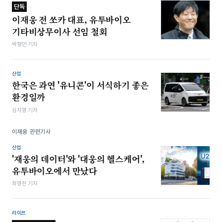
단독
이재웅 전 쏘카 대표, 유투바이오
기타비상무이사 선임 철회
박형민 기자
산업
한국은 과연 '유니콘'이 서식하기 좋은
환경일까
심지영 기자
이재웅 관련기사
산업
'재웅의 데이터'와 '대웅의 헬스케어',
유투바이오에서 만났다
최영찬 기자
라이프