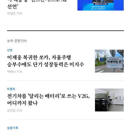
선언’
차형조 기자
쏘카 관련기사
산업
이재웅 복귀한 쏘카, 자율주행
승부수에도 단기 성장동력은 미지수
박해나 기자
자동차
전기차를 '달리는 배터리'로 쓰는 V2G,
어디까지 왔나
김민호 기자
심층기획