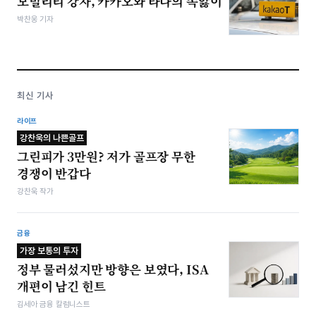
모빌리티 강자, 카카오와 타다의 속앓이
박찬웅 기자
최신 기사
라이프
강찬욱의 나쁜골프
그린피가 3만원? 저가 골프장 무한
경쟁이 반갑다
강찬욱 작가
금융
가장 보통의 투자
정부 물러섰지만 방향은 보였다, ISA
개편이 남긴 힌트
김세아 금융 칼럼니스트