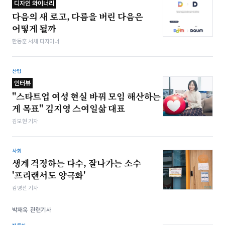
디자인 와이너리
다음의 새 로고, 다름을 버린 다음은
어떻게 될까
한동훈 서체 디자이너
산업
인터뷰
"스타트업 여성 현실 바꿔 모임 해산하는
게 목표" 김지영 스여일삶 대표
김보현 기자
사회
생계 걱정하는 다수, 잘나가는 소수
'프리랜서도 양극화'
김명선 기자
박재욱 관련기사