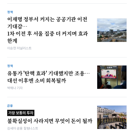
정책
이재명 정부서 커지는 공공기관 이전
기대감…
1차 이전 후 서울 집중 더 커지며 효과
한계
이승현 저널리스트
정책
유통가 '탄핵 효과' 기대했지만 조용…
대선 이후엔 소비 회복될까
박해나 기자
금융
가장 보통의 투자
불확실성이 사라지면 무엇이 돈이 될까
김세아 금융 칼럼니스트