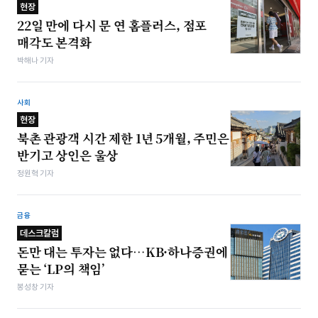
현장
22일 만에 다시 문 연 홈플러스, 점포
매각도 본격화
박해나 기자
사회
현장
북촌 관광객 시간 제한 1년 5개월, 주민은
반기고 상인은 울상
정원혁 기자
금융
데스크칼럼
돈만 대는 투자는 없다…KB·하나증권에
묻는 ‘LP의 책임’
봉성창 기자