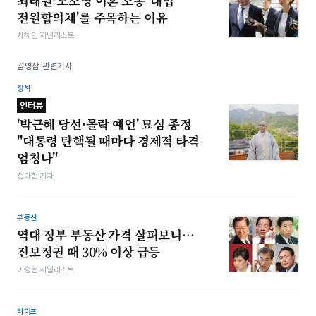
최태원-노소영 이혼 소송 '대법
전원합의체'를 주목하는 이유
차해인 저널리스트
김영삼 관련기사
정책
인터뷰
'박근혜 당선·몰락 예언' 묘심 종정
"대통령 탄핵될 때마다 경제적 타격
엄청나"
전다현 기자
부동산
역대 정부 부동산 가격 살펴보니…
진보정권 때 30% 이상 급등
이승현 저널리스트
라이프