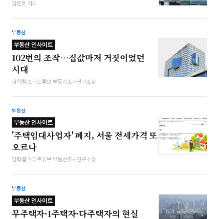
김민호 기자
부동산
부동산 인사이트
102번의 조작…집값마저 거짓이었던
시대
김학렬 스마트튜브 부동산조사연구소장
부동산
부동산 인사이트
'주택임대사업자' 폐지, 서울 전세가격 또
오르나
김학렬 스마트튜브 부동산조사연구소장
부동산
부동산 인사이트
무주택자·1주택자·다주택자의 현실