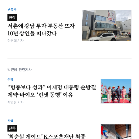
부동산
현장
서촌에 강남 투자 부동산 뜨자
10년 상인들 떠나갔다
정원혁 기자
박근혜 관련기사
산업
“병풍보다 성과” 이재명 대통령 순방길
제약·바이오 ‘핀셋 동행’ 이유
최영찬 기자
산업
단독
'최순실 게이트' K스포츠재단 최종