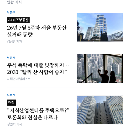
연관 기사
부동산
AI 비즈부동산
26년 7월 5주차 서울 부동산
실거래 동향
김상연 기자
부동산
주식 폭락에 대출 빗장까지…
2030 “빨리 산 사람이 승자”
차해인 저널리스트
부동산
현장
“지식산업센터를 주택으로?”
토론회와 현실은 다르다
정원혁 기자