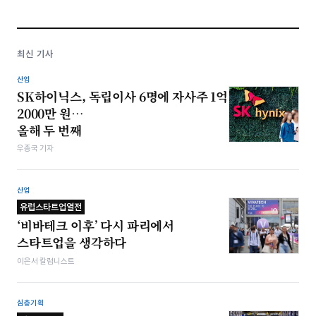
최신 기사
산업
SK하이닉스, 독립이사 6명에 자사주 1억
2000만 원…
올해 두 번째
우종국 기자
산업
유럽스타트업열전
‘비바테크 이후’ 다시 파리에서
스타트업을 생각하다
이은서 칼럼니스트
심층기획