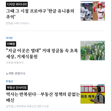
디자인 와이너리
그때 그 시절 프로야구 '한글 유니폼의
추억'
한동훈 서체 디자이너
라이프
아빠랑
"지금 이곳은 열대" 거대 정글돔 속 초록
세상, 거제식물원
구완회 여행작가
노무현 관련기사
부동산
부동산 인사이트
역사는 반복된다…부동산 정책의 끝없는
배신
김학렬 스마트튜브 부동산조사연구소장