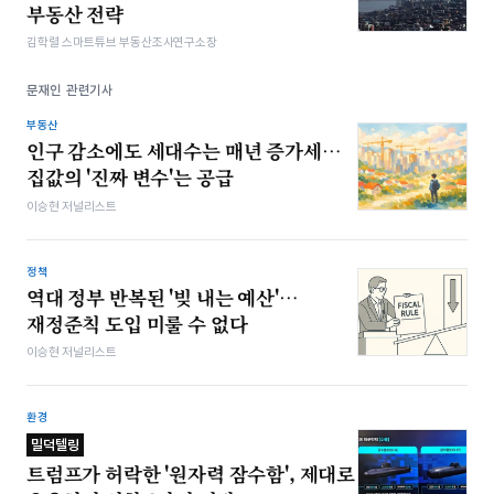
부동산 전략
김학렬 스마트튜브 부동산조사연구소장
문재인 관련기사
부동산
인구 감소에도 세대수는 매년 증가세…
집값의 '진짜 변수'는 공급
이승현 저널리스트
정책
역대 정부 반복된 '빚 내는 예산'…
재정준칙 도입 미룰 수 없다
이승현 저널리스트
환경
밀덕텔링
트럼프가 허락한 '원자력 잠수함', 제대로