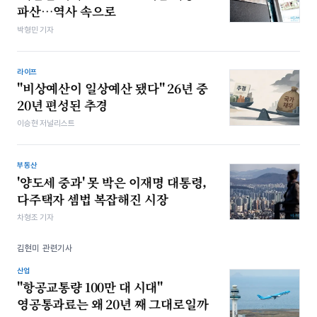
파산…역사 속으로
박형민 기자
라이프
"비상예산이 일상예산 됐다" 26년 중
20년 편성된 추경
이승현 저널리스트
부동산
'양도세 중과' 못 박은 이재명 대통령,
다주택자 셈법 복잡해진 시장
차형조 기자
김현미 관련기사
산업
"항공교통량 100만 대 시대"
영공통과료는 왜 20년 째 그대로일까