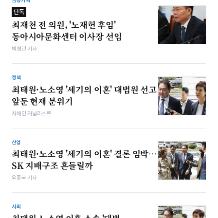
심층기획
단독
최재천 전 의원, '노재헌 후임'
동아시아문화센터 이사장 선임
박형민 기자
정책
최태원·노소영 '세기의 이혼' 대법원 선고
앞둔 현재 분위기
차해인 저널리스트
산업
최태원·노소영 '세기의 이혼' 결론 임박…
SK 지배구조 흔들릴까
우종국 기자
사회