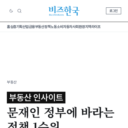
로그인
홈
심층기획
산업
금융
부동산
정책
노동
소비
자동차
사회
환경
지역
라이프
부동산
부동산 인사이트
문재인 정부에 바라는
정책 1순위