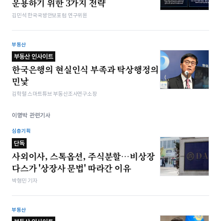
운용하기 위한 3가지 전략
김민석 한국국방안보포럼 연구위원
부동산
부동산 인사이트
한국은행의 현실인식 부족과 탁상행정의
민낯
김학렬 스마트튜브 부동산조사연구소장
이명박 관련기사
심층기획
단독
사외이사, 스톡옵션, 주식분할…비상장
다스가 '상장사 문법' 따라간 이유
박형민 기자
부동산