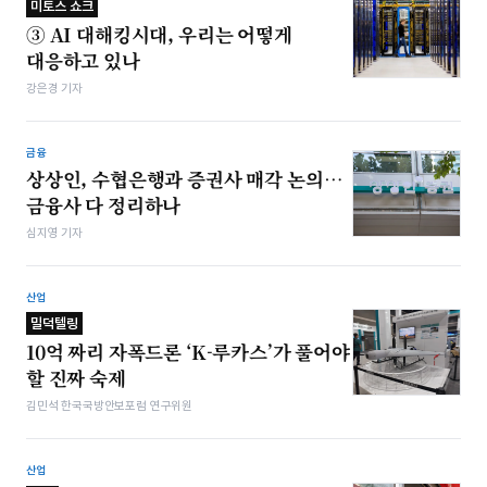
미토스 쇼크
③ AI 대해킹시대, 우리는 어떻게
대응하고 있나
강은경 기자
금융
상상인, 수협은행과 증권사 매각 논의…
금융사 다 정리하나
심지영 기자
산업
밀덕텔링
10억 짜리 자폭드론 ‘K-루카스’가 풀어야
할 진짜 숙제
김민석 한국국방안보포럼 연구위원
산업