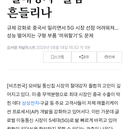
흔들리나
규제 강화로 중국서 밀리면서 5G 시장 선점 어려워져…
성능 떨어지는 구형 부품 '끼워팔기'도 문제
김서광 저널리스트
·
2020년 08월 14일 16:52
·
약 5분
스크랩
공유
인쇄
[비즈한국] 모바일 통신칩 시장의 절대강자 퀄컴의 고민이 깊
어지고 있다. 미·중 무역분쟁으로 최대 시장인 중국 수출이 막
힌 데다
삼성전자
·구글 등 주요 고객사들이 자체 애플리케이
션 프로세서(AP) 개발을 강화하고 있어서다. 이런 가운데 글
로벌 이동통신 시장이 5세대(5G)로 발 빠르게 바뀌고 있어
퀄컴이 리더십을 확보하지 못할 수 있다는 관측이 나온다.