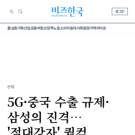
로그인
홈
심층기획
산업
금융
부동산
정책
노동
소비
자동차
사회
환경
지역
라이프
산업
5G·중국 수출 규제·
삼성의 진격…
'절대강자' 퀄컴