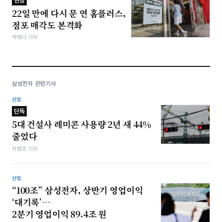
현장
22일 만에 다시 문 연 홈플러스,
점포 매각도 본격화
박해나 기자
삼성전자 관련기사
산업
단독
5대 건설사 레미콘 사용량 2년 새 44%
줄었다
차형조 기자
산업
“100조” 삼성전자, 상반기 영업이익
‘대기록’…
2분기 영업이익 89.4조 원