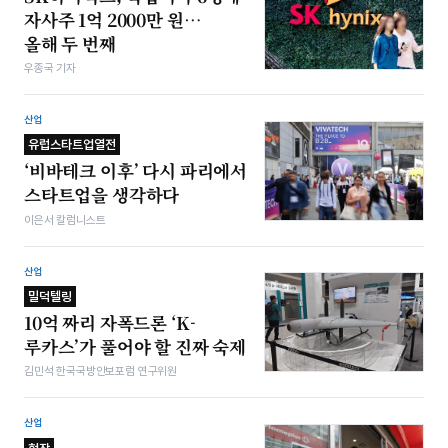
자사주 1억 2000만 원…
올해 두 번째
우종국 기자
산업
유럽스타트업열전
‘비바테크 이후’ 다시 파리에서
스타트업을 생각하다
이은서 칼럼니스트
산업
밀덕텔링
10억 짜리 자폭드론 ‘K-
루카스’가 풀어야 할 진짜 숙제
김민석 한국국방안보포럼 연구위원
산업