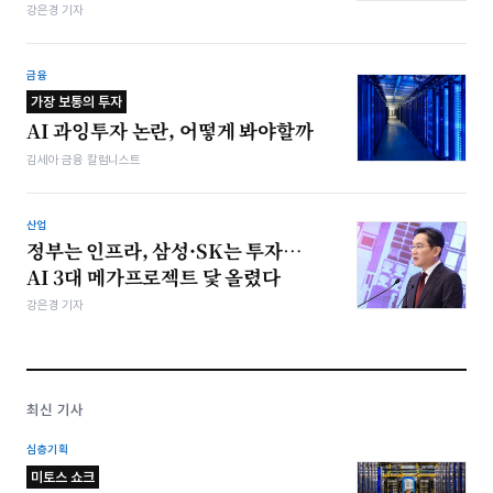
강은경 기자
금융
가장 보통의 투자
AI 과잉투자 논란, 어떻게 봐야할까
김세아 금융 칼럼니스트
산업
정부는 인프라, 삼성·SK는 투자…
AI 3대 메가프로젝트 닻 올렸다
강은경 기자
최신 기사
심층기획
미토스 쇼크