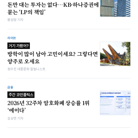
돈만 대는 투자는 없다…KB·하나증권에
묻는 ‘LP의 책임’
봉성창 기자
라이프
거기 가봤어?
방학이 많이 남아 고민이세요? 그렇다면
양주로 오세요
정수진 대중문화 칼럼니스트
금융
주간 코인플릭스
2026년 32주차 암호화폐 상승률 1위
‘에이다’
김상연 기자