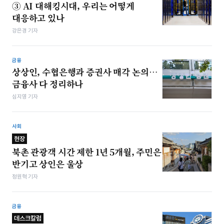
③ AI 대해킹시대, 우리는 어떻게
대응하고 있나
강은경 기자
금융
상상인, 수협은행과 증권사 매각 논의…
금융사 다 정리하나
심지영 기자
사회
현장
북촌 관광객 시간 제한 1년 5개월, 주민은
반기고 상인은 울상
정원혁 기자
금융
데스크칼럼