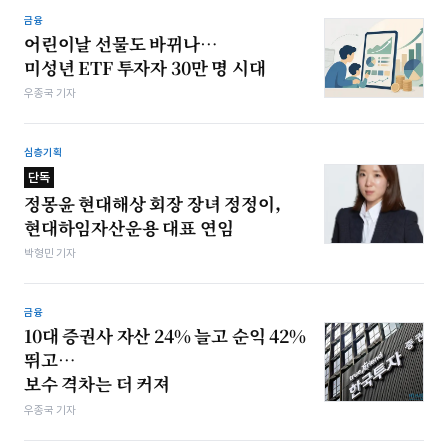
금융
어린이날 선물도 바뀌나…
미성년 ETF 투자자 30만 명 시대
우종국 기자
심층기획
단독
정몽윤 현대해상 회장 장녀 정정이,
현대하임자산운용 대표 연임
박형민 기자
금융
10대 증권사 자산 24% 늘고 순익 42%
뛰고…
보수 격차는 더 커져
우종국 기자