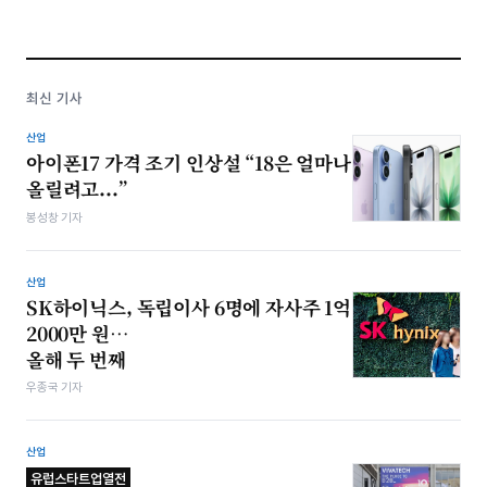
최신 기사
산업
아이폰17 가격 조기 인상설 “18은 얼마나
올릴려고...”
봉성창 기자
산업
SK하이닉스, 독립이사 6명에 자사주 1억
2000만 원…
올해 두 번째
우종국 기자
산업
유럽스타트업열전