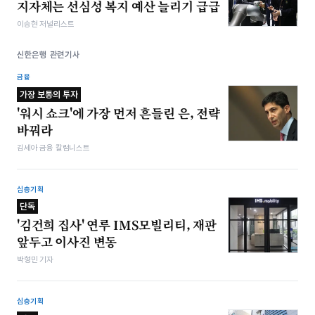
지자체는 선심성 복지 예산 늘리기 급급
이승현 저널리스트
신한은행 관련기사
금융
가장 보통의 투자
'워시 쇼크'에 가장 먼저 흔들린 은, 전략
바꿔라
김세아 금융 칼럼니스트
심층기획
단독
'김건희 집사' 연루 IMS모빌리티, 재판
앞두고 이사진 변동
박형민 기자
심층기획