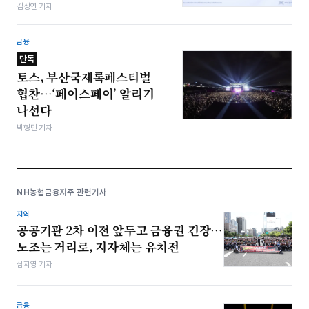
김상연 기자
금융
단독
토스, 부산국제록페스티벌
협찬…‘페이스페이’ 알리기
나선다
박형민 기자
NH농협금융지주 관련기사
지역
공공기관 2차 이전 앞두고 금융권 긴장…
노조는 거리로, 지자체는 유치전
심지영 기자
금융