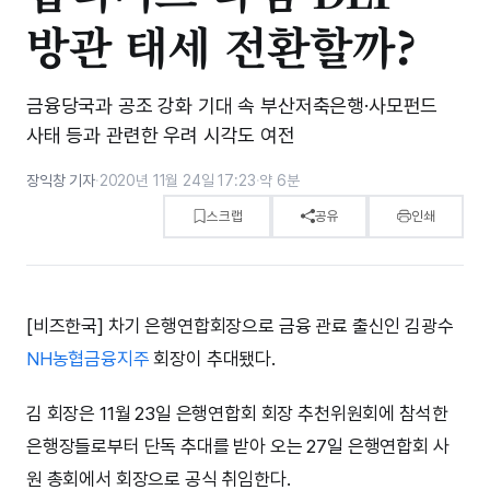
방관 태세 전환할까?
금융당국과 공조 강화 기대 속 부산저축은행·사모펀드
사태 등과 관련한 우려 시각도 여전
장익창 기자
·
2020년 11월 24일 17:23
·
약 6분
스크랩
공유
인쇄
[비즈한국] 차기 은행연합회장으로 금융 관료 출신인 김광수
NH농협금융지주
회장이 추대됐다.
김 회장은 11월 23일 은행연합회 회장 추천위원회에 참석한
은행장들로부터 단독 추대를 받아 오는 27일 은행연합회 사
원 총회에서 회장으로 공식 취임한다.