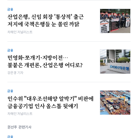
금융
산업은행, 신임 회장 '통상적' 출근
저지에 국책은행들 눈 쏠린 까닭
차해인 저널리스트
금융
민영화·쪼개기·지방이전…
불붙은 개편론, 산업은행 어디로?
강은경 기자
금융
인수위 "대우조선해양 알박기" 비판에
금융공기업 인사 올스톱 뒷얘기
차해인 저널리스트
권선주 관련기사
금융