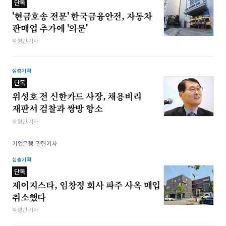
단독
'현금호송 전문' 한국금융안전, 자동차
판매업 추가에 '의문'
박형민 기자
심층기획
단독
위성호 전 신한카드 사장, 채용비리
재판서 검찰과 쌍방 항소
박형민 기자
기업은행 관련기사
심층기획
단독
제이지스타, 임창정 회사 파주 사옥 매입
취소했다
박형민 기자