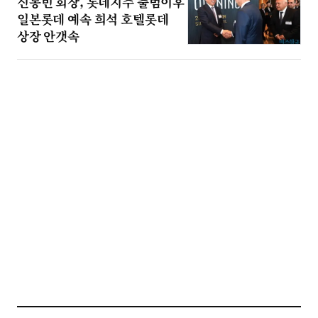
신동빈 회장, 롯데지주 출범이후
일본롯데 예속 희석 호텔롯데
상장 안갯속