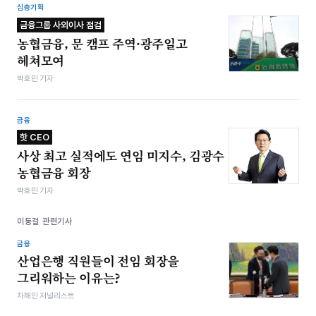
심층기획
금융그룹 사외이사 점검
농협금융, 문 캠프 주역·광주일고
헤쳐모여
박호민 기자
금융
핫 CEO
사상 최고 실적에도 연임 미지수, 김광수
농협금융 회장
박호민 기자
이동걸 관련기사
금융
산업은행 직원들이 전임 회장을
그리워하는 이유는?
차해인 저널리스트