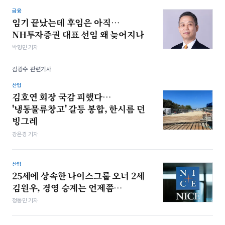
금융
임기 끝났는데 후임은 아직…
NH투자증권 대표 선임 왜 늦어지나
박형민 기자
김광수 관련기사
산업
김호연 회장 국감 피했다…
'냉동물류창고' 갈등 봉합, 한시름 던
빙그레
강은경 기자
산업
25세에 상속한 나이스그룹 오너 2세
김원우, 경영 승계는 언제쯤…
정동민 기자