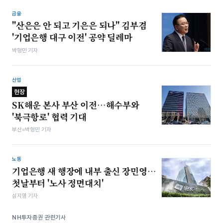
금융
"산은은 안 되고 기은은 되나" 김부겸
'기업은행 대구 이전' 공약 딜레마
박형민 기자
산업
현장
SK해운 본사 부산 이전…해수부와
'북극항로' 협력 기대
부산=박형민 기자
노동
기업은행 새 행장에 내부 출신 장민영…
첫날부터 '노사 정면대치'
심지영 기자
NH투자증권 관련기사