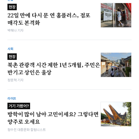
현장
22일 만에 다시 문 연 홈플러스, 점포
매각도 본격화
박해나 기자
사회
현장
북촌 관광객 시간 제한 1년 5개월, 주민은
반기고 상인은 울상
정원혁 기자
라이프
거기 가봤어?
방학이 많이 남아 고민이세요? 그렇다면
양주로 오세요
정수진 대중문화 칼럼니스트