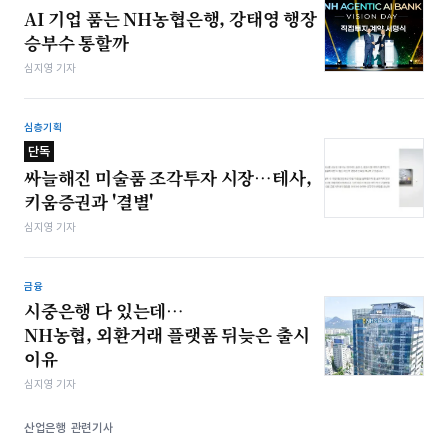
AI 기업 품는 NH농협은행, 강태영 행장
승부수 통할까
심지영 기자
심층기획
단독
싸늘해진 미술품 조각투자 시장…테사,
키움증권과 '결별'
심지영 기자
금융
시중은행 다 있는데…
NH농협, 외환거래 플랫폼 뒤늦은 출시
이유
심지영 기자
산업은행 관련기사