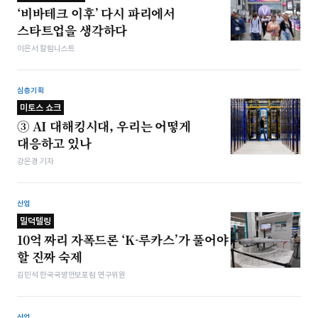
‘비바테크 이후’ 다시 파리에서
스타트업을 생각하다
이은서 칼럼니스트
심층기획
미토스 쇼크
③ AI 대해킹시대, 우리는 어떻게
대응하고 있나
강은경 기자
산업
밀덕텔링
10억 짜리 자폭드론 ‘K-루카스’가 풀어야
할 진짜 숙제
김민석 한국국방안보포럼 연구위원
산업