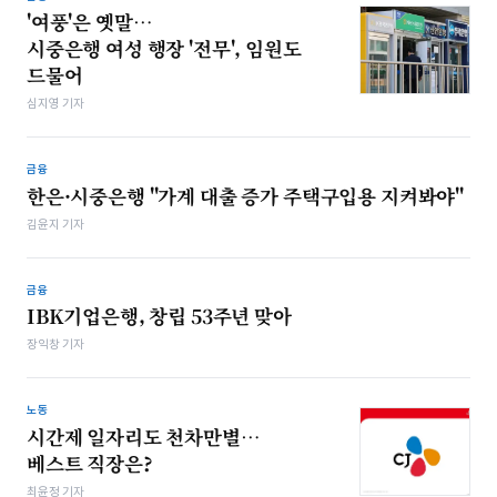
'여풍'은 옛말…
시중은행 여성 행장 '전무', 임원도
드물어
심지영 기자
금융
한은·시중은행 "가계 대출 증가 주택구입용 지켜봐야"
김윤지 기자
금융
IBK기업은행, 창립 53주년 맞아
장익창 기자
노동
시간제 일자리도 천차만별…
베스트 직장은?
최윤정 기자