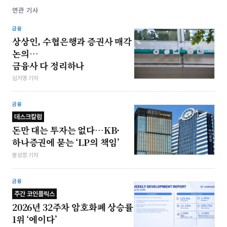
연관 기사
금융
상상인, 수협은행과 증권사 매각
논의…
금융사 다 정리하나
심지영 기자
금융
데스크칼럼
돈만 대는 투자는 없다…KB·
하나증권에 묻는 ‘LP의 책임’
봉성창 기자
금융
주간 코인플릭스
2026년 32주차 암호화폐 상승률
1위 ‘에이다’