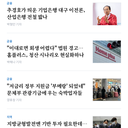
금융
추경호가 띄운 기업은행 대구 이전론,
산업은행 전철 밟나
박형민 기자
금융
"이대로면 회생 어렵다" 법원 경고…
홈플러스, 청산 시나리오 현실화하나
박해나 기자
금융
"저금리 정부 지원금 '부메랑' 되었네"
문체부 관광기금에 우는 숙박업자들
양휴창 기자
지역
지방균형발전엔 기반 투자 필요한데…