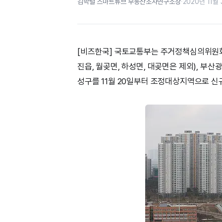
김학렬 스마트튜브 부동산조사연구소장
·
2020년 11월 
[비즈한국] 국토교통부는 주거정책심의위원회
진읍, 월곶면, 하성면, 대곶면은 제외), 부산
성구를 11월 20일부터 조정대상지역으로 신