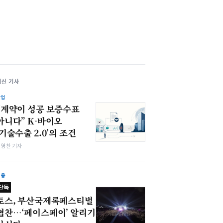
최신 기사
산업
“계약이 성공 보증수표
아니다” K-바이오
‘기술수출 2.0’의 조건
최영찬 기자
금융
단독
토스, 부산국제록페스티벌
협찬…‘페이스페이’ 알리기