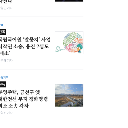
나선다
박형민 기자
산업
단독
국립국어원 ‘말뭉치’ 사업
저작권 소송, 웅진 2심도
‘패소’
강은경 기자
심층기획
단독
부영주택, 금천구 옛
대한전선 부지 정화명령
취소 소송 각하
차형조 기자