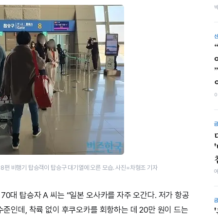
8편 비행기 탑승객이 탑승구 대기열에 오른 모습. 사진=차형조 기자
70대 탑승자 A 씨는 “일본 오사카를 자주 오간다. 저가 항공
 수준인데, 착륙 없이 후쿠오카를 회항하는 데 20만 원이 드는