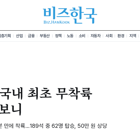
심층기획
산업
금융
부동산
정책
노동
소비
자동차
사회
환경
지역
' 국내 최초 무착륙
보니
 만에 착륙…189석 중 62명 탑승, 50만 원 상당