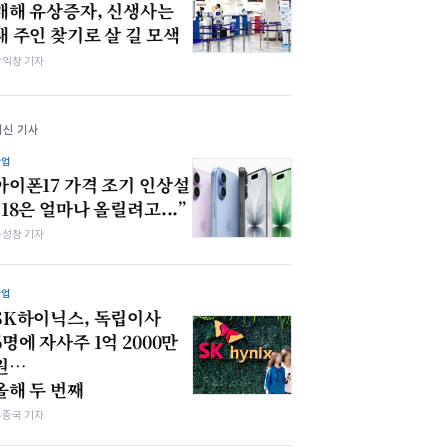
매해 유상증자, 신생사는
새 주인 찾기로 살 길 모색
장익창 기자
최신 기사
산업
아이폰17 가격 조기 인상설
“18은 얼마나 올릴려고...”
봉성창 기자
산업
SK하이닉스, 독립이사
6명에 자사주 1억 2000만
원…
올해 두 번째
우종국 기자