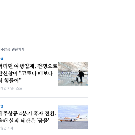
제주항공 관련기사
산업
버티던 여행업계, 전쟁으로
만신창이 "코로나 때보다
더 힘들어"
차해인 저널리스트
산업
제주항공 4분기 흑자 전환,
올해 실적 낙관은 '금물'
박형민 기자