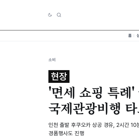
홈
소비
현장
'면세 쇼핑 특례
국제관광비행 타
인천 출발 후쿠오카 상공 경유, 2시간 10분
경품행사도 진행