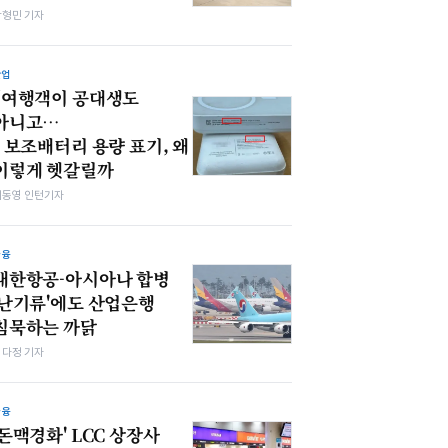
박형민 기자
산업
“여행객이 공대생도
아니고…
” 보조배터리 용량 표기, 왜
이렇게 헷갈릴까
이동영 인턴기자
금융
대한항공-아시아나 합병
'난기류'에도 산업은행
침묵하는 까닭
여다정 기자
금융
'돈맥경화' LCC 상장사