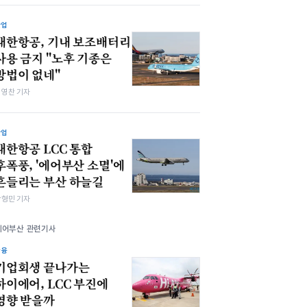
산업
대한항공, 기내 보조배터리
사용 금지 "노후 기종은
방법이 없네"
최영찬 기자
산업
대한항공 LCC 통합
후폭풍, '에어부산 소멸'에
흔들리는 부산 하늘길
박형민 기자
에어부산 관련기사
금융
기업회생 끝나가는
하이에어, LCC 부진에
영향 받을까