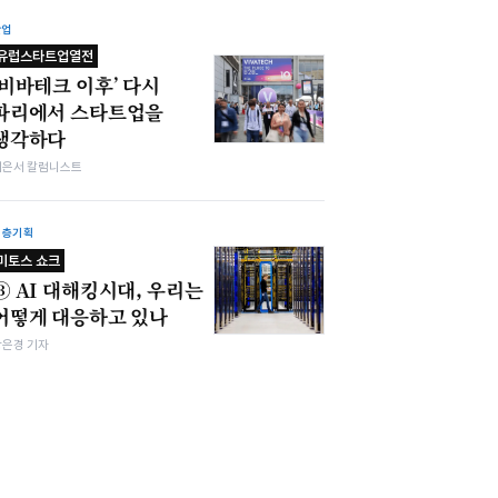
산업
유럽스타트업열전
‘비바테크 이후’ 다시
파리에서 스타트업을
생각하다
이은서 칼럼니스트
심층기획
미토스 쇼크
③ AI 대해킹시대, 우리는
어떻게 대응하고 있나
강은경 기자