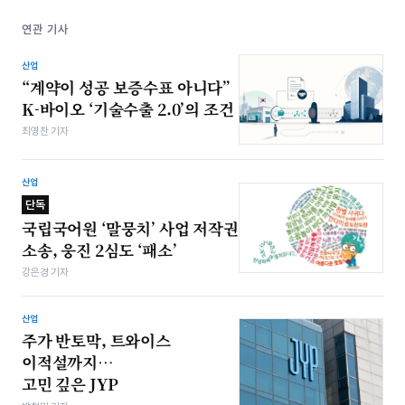
연관 기사
산업
“계약이 성공 보증수표 아니다”
K-바이오 ‘기술수출 2.0’의 조건
최영찬 기자
산업
단독
국립국어원 ‘말뭉치’ 사업 저작권
소송, 웅진 2심도 ‘패소’
강은경 기자
산업
주가 반토막, 트와이스
이적설까지…
고민 깊은 JYP