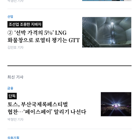
박형민 기자
산업
조선업 조용한 지배자
② ‘선박 가격의 5%’ LNG
화물창으로 로열티 챙기는 GTT
김민호 기자
최신 기사
금융
단독
토스, 부산국제록페스티벌
협찬…‘페이스페이’ 알리기 나선다
박형민 기자
심층기획