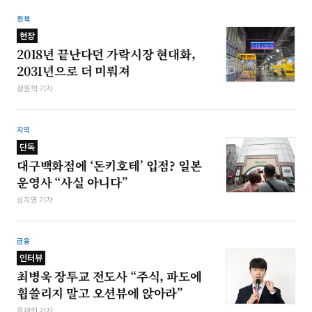
정책
현장
2018년 끝난다던 가락시장 현대화,
2031년으로 더 미뤄져
정원혁 기자
지역
단독
대구백화점에 ‘돈키호테’ 입점? 일본
운영사 “사실 아니다”
심지영 기자
금융
인터뷰
최병욱 장투교 전도사 “주식, 파도에
휩쓸리지 말고 오션뷰에 앉아라”
윤채현 기자