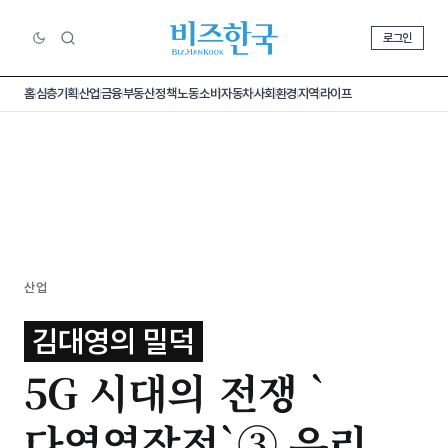
로그인
홈
심층기획
산업
금융
부동산
정책
노동
소비
자동차
사회
환경
지역
라이프
산업
김대영의 밀덕
5G 시대의 전쟁 `
다영역작전`③ 우리