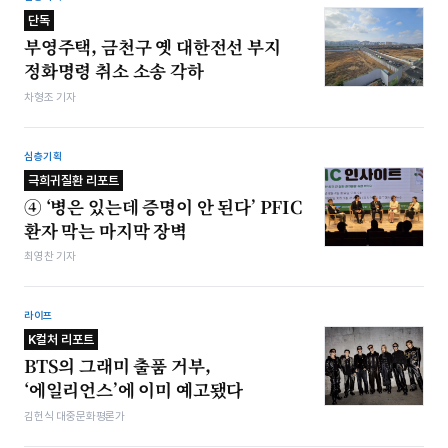
단독
부영주택, 금천구 옛 대한전선 부지
정화명령 취소 소송 각하
차형조 기자
심층기획
극희귀질환 리포트
④ ‘병은 있는데 증명이 안 된다’ PFIC
환자 막는 마지막 장벽
최영찬 기자
라이프
K컬처 리포트
BTS의 그래미 출품 거부,
‘에일리언스’에 이미 예고됐다
김헌식 대중문화평론가