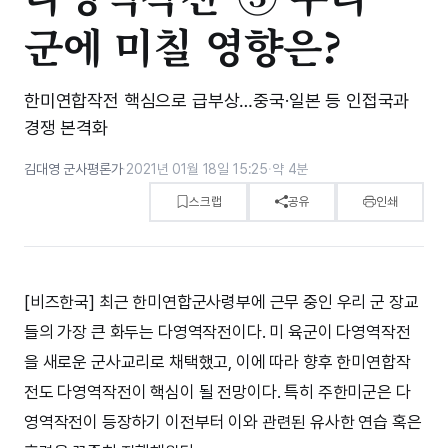
군에 미칠 영향은?
한미연합작전 핵심으로 급부상…중국·일본 등 인접국과
경쟁 본격화
김대영 군사평론가
·
2021년 01월 18일 15:25
·
약 4분
스크랩
공유
인쇄
[비즈한국] 최근 한미연합군사령부에 근무 중인 우리 군 장교
들의 가장 큰 화두는 다영역작전이다. 미 육군이 다영역작전
을 새로운 군사교리로 채택했고, 이에 따라 향후 한미연합작
전도 다영역작전이 핵심이 될 전망이다. 특히 주한미군은 다
영역작전이 등장하기 이전부터 이와 관련된 유사한 연습 혹은