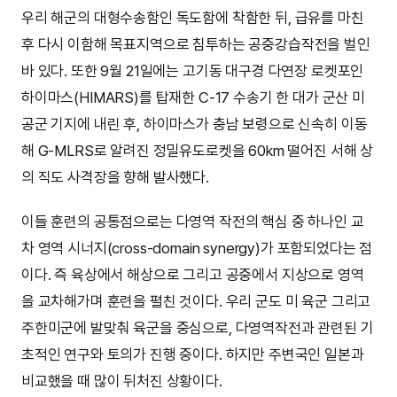
우리 해군의 대형수송함인 독도함에 착함한 뒤, 급유를 마친
후 다시 이함해 목표지역으로 침투하는 공중강습작전을 벌인
바 있다. 또한 9월 21일에는 고기동 대구경 다연장 로켓포인
하이마스(HIMARS)를 탑재한 C-17 수송기 한 대가 군산 미
공군 기지에 내린 후, 하이마스가 충남 보령으로 신속히 이동
해 G-MLRS로 알려진 정밀유도로켓을 60km 떨어진 서해 상
의 직도 사격장을 향해 발사했다.
이들 훈련의 공통점으로는 다영역 작전의 핵심 중 하나인 교
차 영역 시너지(cross-domain synergy)가 포함되었다는 점
이다. 즉 육상에서 해상으로 그리고 공중에서 지상으로 영역
을 교차해가며 훈련을 펼친 것이다. 우리 군도 미 육군 그리고
주한미군에 발맞춰 육군을 중심으로, 다영역작전과 관련된 기
초적인 연구와 토의가 진행 중이다. 하지만 주변국인 일본과
비교했을 때 많이 뒤처진 상황이다.