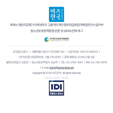
매체소개
윤리강령
기사제보
독자 고충처리
개인정보취급방침
이메일무단수집거부
청소년보호정책
정정·반론 보도
RSS
전체 태그
(주)일요신문사
｜
서울특별시 용산구 만리재로 192
｜
사업자번호: 106-81-48524
｜
인터넷신문사업등록번호: 서울, 아02990
｜
등록·발행일: 2014년 2월 4일
발행인/편집인: 김원양
｜
청소년보호책임자: 김남희
｜
TEL: 02-2198-1591
｜
FAX: 02-738-4675
｜
E-mail:
bizhk@bizhankook.com
Copyright © 2026 비즈한국. All rights reserved.
UPDATE 2026년 7월 16일