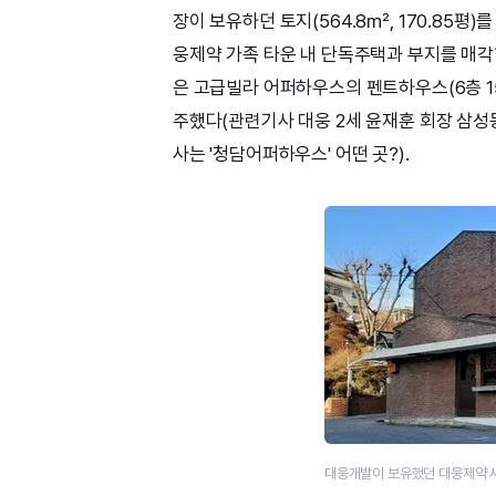
장이 보유하던 토지(564.8㎡, 170.85평)를
웅제약 가족 타운 내 단독주택과 부지를 매각한 
은 고급빌라 어퍼하우스의 펜트하우스(6층 158
주했다(관련기사 대웅 2세 윤재훈 회장 삼성동
사는 '청담어퍼하우스' 어떤 곳?).
대웅개발이 보유했던 대웅제약 사