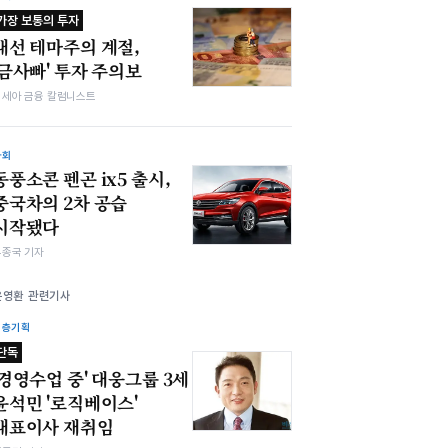
가장 보통의 투자
대선 테마주의 계절,
'금사빠' 투자 주의보
김세아 금융 칼럼니스트
사회
동풍소콘 펜곤 ix5 출시,
중국차의 2차 공습
시작됐다
우종국 기자
윤영환 관련기사
심층기획
단독
'경영수업 중' 대웅그룹 3세
윤석민 '로직베이스'
대표이사 재취임