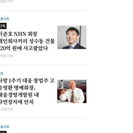
정동민 기자
심층기획
단독
이준호 NHN 회장
개인회사끼리 성수동 건물
120억 원에 사고팔았다
양휴창 기자
산업
사망 1주기 대웅 창업주 고
윤영환 명예회장,
대웅경영개발원 내
자연장지에 안치
유시혁 기자
심층기획