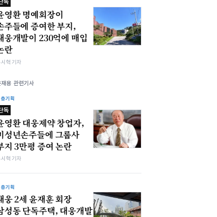
단독
윤영환 명예회장이
손주들에 증여한 부지,
대웅개발이 230억에 매입
논란
유시혁 기자
윤재용 관련기사
심층기획
단독
윤영환 대웅제약 창업자,
미성년손주들에 그룹사
부지 3만평 증여 논란
유시혁 기자
심층기획
대웅 2세 윤재훈 회장
삼성동 단독주택, 대웅개발