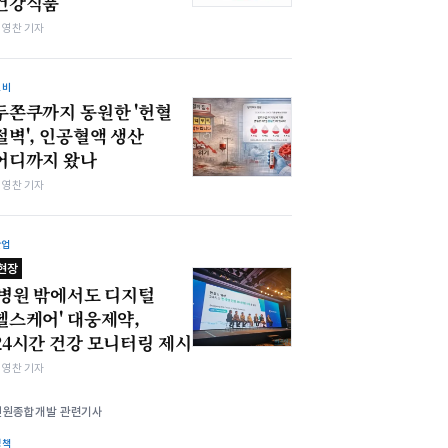
건강식품
최영찬 기자
소비
두쫀쿠까지 동원한 '헌혈
절벽', 인공혈액 생산
어디까지 왔나
최영찬 기자
산업
현장
'병원 밖에서도 디지털
헬스케어' 대웅제약,
24시간 건강 모니터링 제시
최영찬 기자
신원종합개발 관련기사
정책