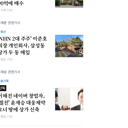
90억에 매수
유시혁 기자
윤재훈 관련기사
부동산
'NHN 2대 주주' 이준호
회장 개인회사, 삼성동
상가 두 동 매입
차형조 기자
윤재승 관련기사
심층기획
단독
이해진 네이버 창업자,
'절친' 윤재승 대웅제약
오너 땅에 상가 신축
차형조 기자