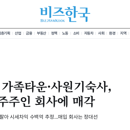
심층기획
산업
금융
부동산
정책
노동
소비
자동차
사회
환경
지역
 가족타운·사원기숙사,
 주주인 회사에 매각
에 팔아 시세차익 수백억 추정…매입 회사는 정대선