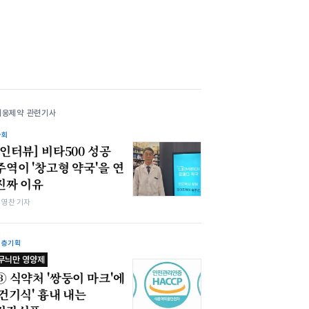
대웅제약 관련기사
사회
​[인터뷰] 비타500 성공
주역이 '창고형 약국'을 연
진짜 이유
최영찬 기자
심층기획
무늬만 영양제
③ 식약처 '쌍둥이 마크'에
'건기식' 흉내 내는