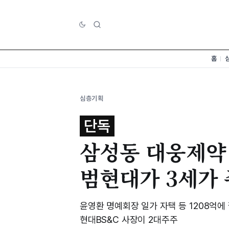
홈
심층기획
단독
삼성동 대웅제약
범현대가 3세가
윤영환 명예회장 일가 자택 등 1208억
현대BS&C 사장이 2대주주