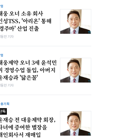
산업
대웅 오너 소유 회사
인성TSS, '아리온' 통해
'경주마' 산업 진출
정동민 기자
산업
대웅제약 오너 3세 윤석민
씨 경영수업 돌입, 아버지
윤재승과 '닮은꼴'
정동민 기자
심층기획
단독
윤재승 전 대웅제약 회장,
자녀에 증여한 별장을
개인회사서 재매입