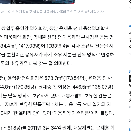
에서 모여 살았던 강남구 삼성동 대웅제약 가족타운 입구. 사진=유시혁 기자
창업주 윤영환 명예회장, 장남 윤재용 전 대웅생명과학 사
 전 대웅제약 회장, 막내딸 윤영 전 대웅제약 부사장은 공동 명
.4㎡, 1417.03평)에 1983년 4월 각자 소유의 건물을 지
공유물 분할이란 공유자가 자기 소유 지분을 단독 명의로 변경하
유물의 소유권을 나눠 갖는 걸 의미한다.
), 윤영환 명예회장은 573.7㎡(173.54평), 윤재용 전 사
4.8㎡(170.85평), 윤재승 전 회장은 446.5㎡(135.07평),
 토지를 단독 명의로 보유하게 됐다. 대웅개발이 보유한 건물은
네 자녀가 보유한 단독주택 5채는 대웅그룹 오너 일가의 자
5채가 한 울타리 안에 있어 ‘대웅제약 가족타운’이라 불렸다.
, 61.8평)를 2011년 3월 34억 원에, 대웅개발은 윤재훈 회