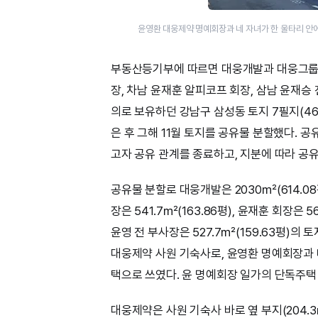
윤영환 대웅제약 명예회장과 네 자녀가 한 울타리 안
부동산등기부에 따르면 대웅개발과 대웅그룹 
장, 차남 윤재훈 알피코프 회장, 삼남 윤재승
의로 보유하던 강남구 삼성동 토지 7필지(4684
은 후 그해 11월 토지를 공유물 분할했다. 
고자 공유 관계를 종료하고, 지분에 따라 공
공유물 분할로 대웅개발은 2030㎡(614.08평
장은 541.7㎡(163.86평), 윤재훈 회장은 56
윤영 전 부사장은 527.7㎡(159.63평)의
대웅제약 사원 기숙사로, 윤영환 명예회장과 
택으로 쓰였다. 윤 명예회장 일가의 단독주택 
대웅제약은 사원 기숙사 바로 옆 부지(204.3㎡