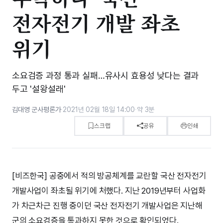
전자전기 개발 좌초
위기
소요검증 과정 통과 실패…유사시 효용성 낮다는 결과
두고 '설왕설래'
김대영 군사평론가
·
2021년 02월 18일 14:00
·
약 3분
스크랩
공유
인쇄
[비즈한국] 공중에서 적의 방공체계를 교란할 국산 전자전기
개발사업이 좌초될 위기에 처했다. 지난 2019년부터 사업화
가 차근차근 진행 중이던 국산 전자전기 개발사업은 지난해
군의 소요검증을 통과하지 못한 것으로 확인되었다.