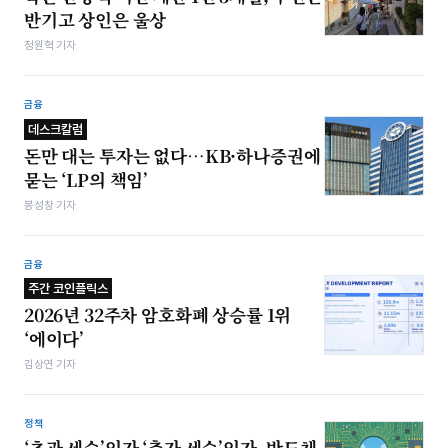
반기고 상인은 울상
정원혁 기자
금융
데스크칼럼
돈만 대는 투자는 없다…KB·하나증권에
묻는 ‘LP의 책임’
봉성창 기자
금융
주간 코인플릭스
2026년 32주차 암호화폐 상승률 1위
‘에이다’
김상연 기자
정책
‘초과 세수’인가 ‘추가 세수’인가, 반도체