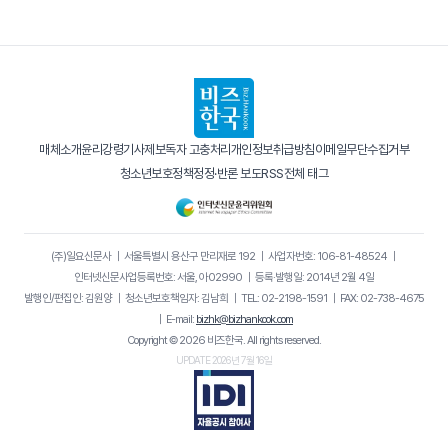
매체소개
윤리강령
기사제보
독자 고충처리
개인정보취급방침
이메일무단수집거부
청소년보호정책
정정·반론 보도
RSS
전체 태그
(주)일요신문사
｜
서울특별시 용산구 만리재로 192
｜
사업자번호: 106-81-48524
｜
인터넷신문사업등록번호: 서울, 아02990
｜
등록·발행일: 2014년 2월 4일
발행인/편집인: 김원양
｜
청소년보호책임자: 김남희
｜
TEL: 02-2198-1591
｜
FAX: 02-738-4675
｜
E-mail:
bizhk@bizhankook.com
Copyright © 2026 비즈한국. All rights reserved.
UPDATE 2026년 7월 16일