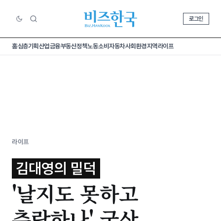
로그인
홈
심층기획
산업
금융
부동산
정책
노동
소비
자동차
사회
환경
지역
라이프
라이프
김대영의 밀덕
'날지도 못하고
추락하나' 국산