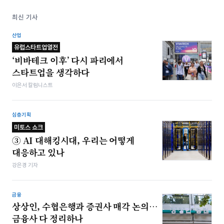
최신 기사
산업
유럽스타트업열전
‘비바테크 이후’ 다시 파리에서
스타트업을 생각하다
이은서 칼럼니스트
심층기획
미토스 쇼크
③ AI 대해킹시대, 우리는 어떻게
대응하고 있나
강은경 기자
금융
상상인, 수협은행과 증권사 매각 논의…
금융사 다 정리하나