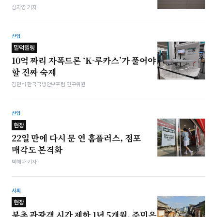
심지영 기자
산업
밀덕텔링
10억 짜리 자폭드론 ‘K-루카스’가 풀어야
할 진짜 숙제
김민석 한국국방안보포럼 연구위원
산업
현장
22일 만에 다시 문 연 홈플러스, 점포
매각도 본격화
박해나 기자
사회
현장
북촌 관광객 시간 제한 1년 5개월, 주민은