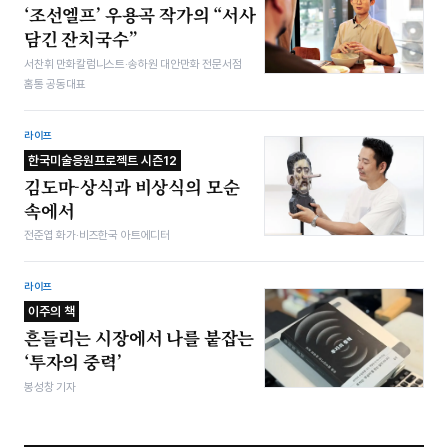
‘조선엘프’ 우용곡 작가의 “서사
담긴 잔치국수”
서찬휘 만화칼럼니스트·송하원 대안만화 전문서점
홈통 공동대표
라이프
한국미술응원프로젝트 시즌12
김도마-상식과 비상식의 모순
속에서
전준엽 화가·비즈한국 아트에디터
라이프
이주의 책
흔들리는 시장에서 나를 붙잡는
‘투자의 중력’
봉성창 기자