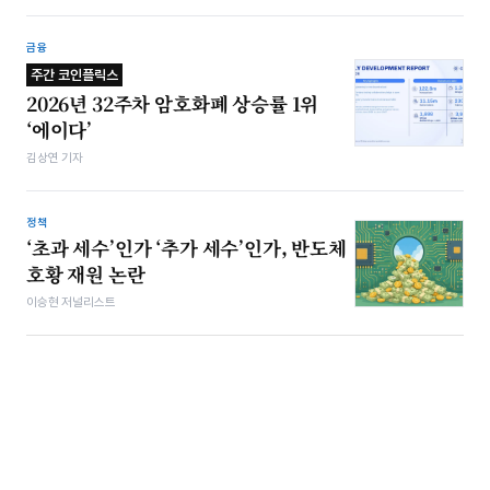
금융
주간 코인플릭스
2026년 32주차 암호화폐 상승률 1위
‘에이다’
김상연 기자
정책
‘초과 세수’인가 ‘추가 세수’인가, 반도체
호황 재원 논란
이승현 저널리스트