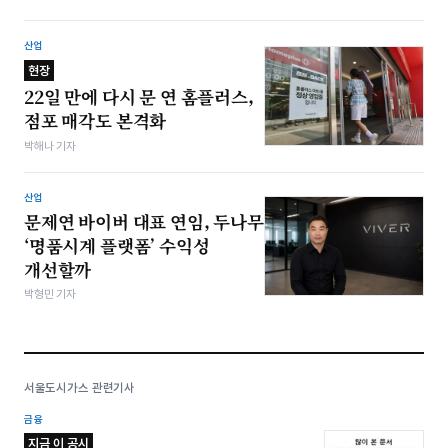
산업
현장
22일 만에 다시 문 연 홈플러스,
점포 매각도 본격화
박해나 기자
산업
문제연 바이버 대표 연임, 두나무
‘명품시계 플랫폼’ 수익성
개선할까
박형민 기자
서울도시가스 관련기사
금융
지금 이 공시