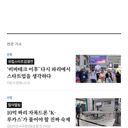
연관 기사
산업
유럽스타트업열전
‘비바테크 이후’ 다시 파리에서
스타트업을 생각하다
이은서 칼럼니스트
산업
밀덕텔링
10억 짜리 자폭드론 ‘K-
루카스’가 풀어야 할 진짜 숙제
김민석 한국국방안보포럼 연구위원