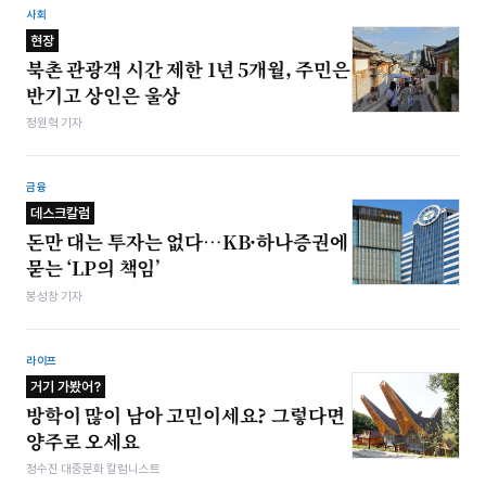
사회
현장
북촌 관광객 시간 제한 1년 5개월, 주민은
반기고 상인은 울상
정원혁 기자
금융
데스크칼럼
돈만 대는 투자는 없다…KB·하나증권에
묻는 ‘LP의 책임’
봉성창 기자
라이프
거기 가봤어?
방학이 많이 남아 고민이세요? 그렇다면
양주로 오세요
정수진 대중문화 칼럼니스트