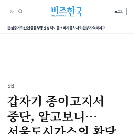
로그인
홈
심층기획
산업
금융
부동산
정책
노동
소비
자동차
사회
환경
지역
라이프
산업
갑자기 종이고지서
중단, 알고보니…
서울도시가스의 황당