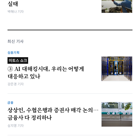
실태
박해나 기자
최신 기사
심층기획
미토스 쇼크
③ AI 대해킹시대, 우리는 어떻게
대응하고 있나
강은경 기자
금융
상상인, 수협은행과 증권사 매각 논의…
금융사 다 정리하나
심지영 기자