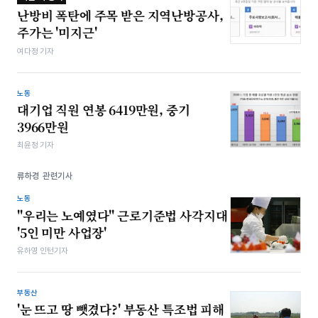
난방비 폭탄에 주목 받은 지역난방공사,
주가는 '미지근'
여다정 기자
노동
대기업 직원 연봉 6419만원, 중기
3966만원
최윤정 기자
류하경 관련기사
노동
"우리는 노예였다" 근로기준법 사각지대
'5인 미만 사업장'
유하영 인턴기자
부동산
'눈 뜨고 땅 뺏겼다?' 부동산 특조법 피해