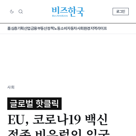
로그인
홈
심층기획
산업
금융
부동산
정책
노동
소비
자동차
사회
환경
지역
라이프
사회
글로벌 핫클릭
EU, 코로나19 백신
접종 비유럽인 입국