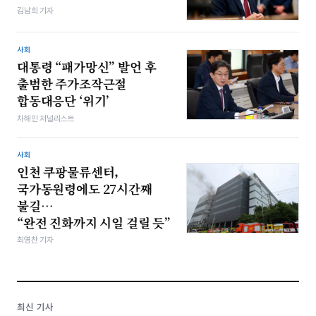
김남희 기자
사회
대통령 “패가망신” 발언 후
출범한 주가조작근절
합동대응단 ‘위기’
차해인 저널리스트
사회
인천 쿠팡물류센터,
국가동원령에도 27시간째
불길…
“완전 진화까지 시일 걸릴 듯”
최영찬 기자
최신 기사