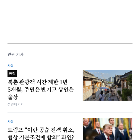
연관 기사
사회
현장
북촌 관광객 시간 제한 1년
5개월, 주민은 반기고 상인은
울상
정원혁 기자
사회
트럼프 “이란 공습 전격 취소,
협상 기본조건에 합의” 과연?