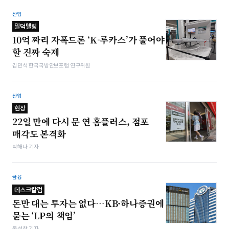
산업
밀덕텔링
10억 짜리 자폭드론 ‘K-루카스’가 풀어야
할 진짜 숙제
김민석 한국국방안보포럼 연구위원
산업
현장
22일 만에 다시 문 연 홈플러스, 점포
매각도 본격화
박해나 기자
금융
데스크칼럼
돈만 대는 투자는 없다…KB·하나증권에
묻는 ‘LP의 책임’
봉성창 기자