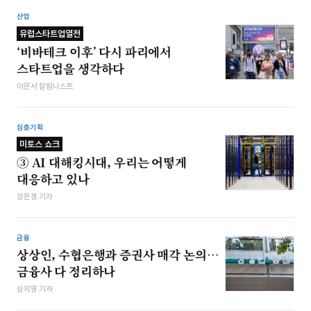
산업
유럽스타트업열전
‘비바테크 이후’ 다시 파리에서
스타트업을 생각하다
이은서 칼럼니스트
심층기획
미토스 쇼크
③ AI 대해킹시대, 우리는 어떻게
대응하고 있나
강은경 기자
금융
상상인, 수협은행과 증권사 매각 논의…
금융사 다 정리하나
심지영 기자