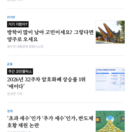
라이프
거기 가봤어?
방학이 많이 남아 고민이세요? 그렇다면
양주로 오세요
정수진 대중문화 칼럼니스트
금융
주간 코인플릭스
2026년 32주차 암호화폐 상승률 1위
‘에이다’
김상연 기자
정책
‘초과 세수’인가 ‘추가 세수’인가, 반도체
호황 재원 논란