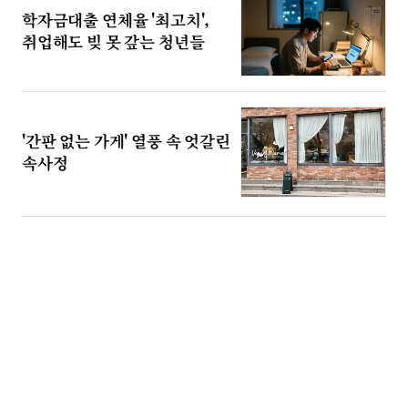
학자금대출 연체율 '최고치',
취업해도 빚 못 갚는 청년들
'간판 없는 가게' 열풍 속 엇갈린
속사정