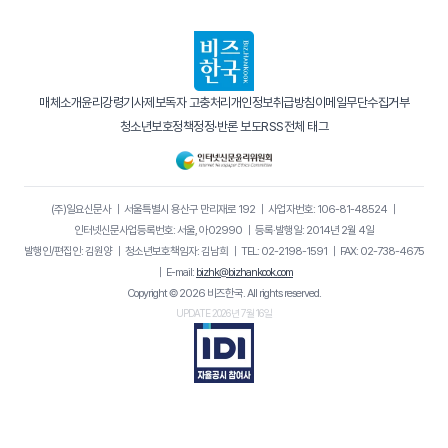
매체소개
윤리강령
기사제보
독자 고충처리
개인정보취급방침
이메일무단수집거부
청소년보호정책
정정·반론 보도
RSS
전체 태그
(주)일요신문사
｜
서울특별시 용산구 만리재로 192
｜
사업자번호: 106-81-48524
｜
인터넷신문사업등록번호: 서울, 아02990
｜
등록·발행일: 2014년 2월 4일
발행인/편집인: 김원양
｜
청소년보호책임자: 김남희
｜
TEL: 02-2198-1591
｜
FAX: 02-738-4675
｜
E-mail:
bizhk@bizhankook.com
Copyright © 2026 비즈한국. All rights reserved.
UPDATE 2026년 7월 16일