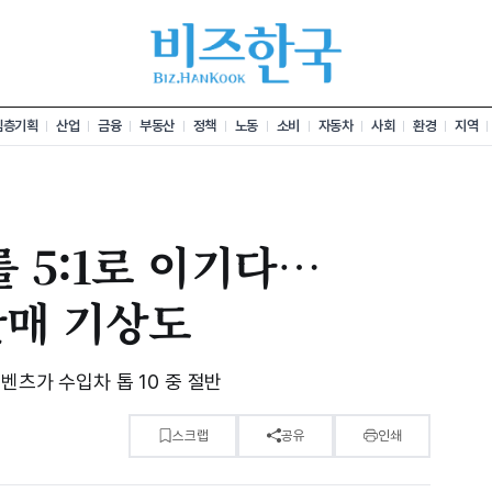
심층기획
산업
금융
부동산
정책
노동
소비
자동차
사회
환경
지역
 5:1로 이기다…
판매 기상도
벤츠가 수입차 톱 10 중 절반
스크랩
공유
인쇄