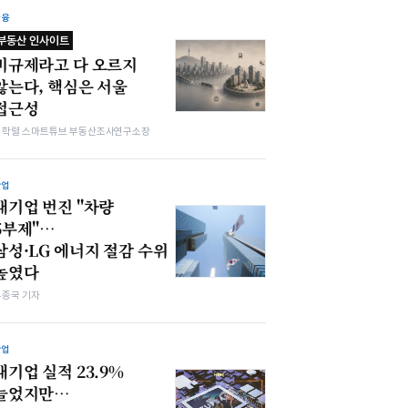
금융
부동산 인사이트
비규제라고 다 오르지
않는다, 핵심은 서울
접근성
김학렬 스마트튜브 부동산조사연구소장
산업
대기업 번진 "차량
5부제"…
삼성·LG 에너지 절감 수위
높였다
우종국 기자
산업
대기업 실적 23.9%
늘었지만…