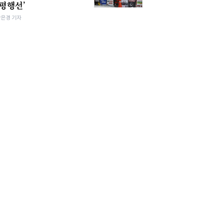
‘평행선’
강은경 기자