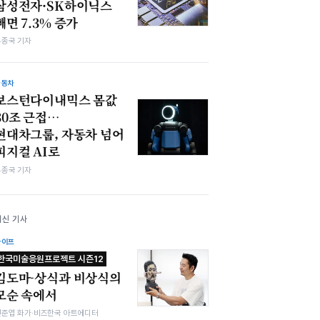
삼성전자·SK하이닉스
빼면 7.3% 증가
우종국 기자
자동차
보스턴다이내믹스 몸값
30조 근접…
현대차그룹, 자동차 넘어
피지컬 AI로
우종국 기자
최신 기사
라이프
한국미술응원프로젝트 시즌12
김도마-상식과 비상식의
모순 속에서
전준엽 화가·비즈한국 아트에디터