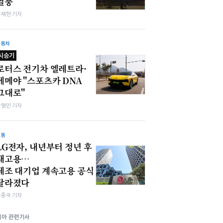
열풍
윤채현 기자
자동차
시승기
로터스 전기차 엘레트라·
에메야 "스포츠카 DNA
그대로"
박형민 기자
노동
LG전자, 내년부터 정년 후
재고용…
제조 대기업 계속고용 공식
달라졌다
우종국 기자
기아 관련기사