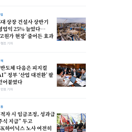
산업
5대 상장 건설사 상반기
영업익 25% 늘었다…
‘고원가 현장’ 줄어든 효과
차형조 기자
정책
“반도체 다음은 피지컬
AI” 정부 ‘산업 대전환’ 팔
걷어붙였다
김민호 기자
노동
“적자 시 임금조정, 성과급
주식 지급” 두고
SK하이닉스 노사 여전히