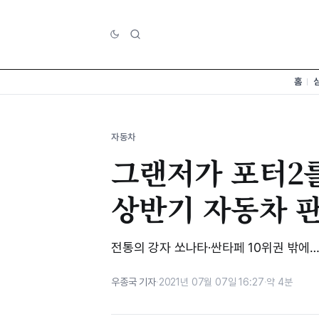
홈
자동차
그랜저가 포터2를
상반기 자동차 
전통의 강자 쏘나타·싼타페 10위권 밖에…
우종국 기자
·
2021년 07월 07일 16:27
·
약 4분