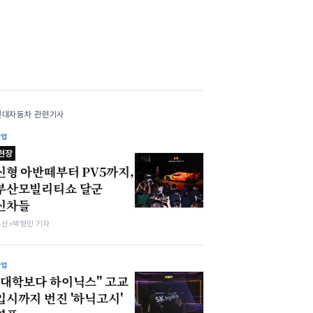
현대자동차 관련기사
산업
현장
신형 아반떼부터 PV5까지,
부산모빌리티쇼 달군
신차들
부산=박형민 기자
산업
"대학보다 하이닉스" 고교
입시까지 번진 '하닉고시'