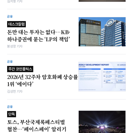
심지영 기자
금융
데스크칼럼
돈만 대는 투자는 없다…KB·
하나증권에 묻는 ‘LP의 책임’
봉성창 기자
금융
주간 코인플릭스
2026년 32주차 암호화폐 상승률
1위 ‘에이다’
김상연 기자
금융
단독
토스, 부산국제록페스티벌
협찬…‘페이스페이’ 알리기