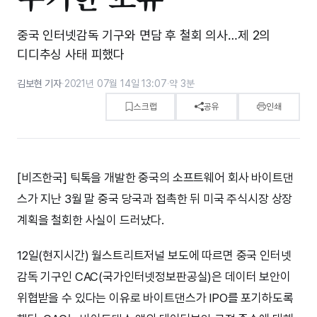
중국 인터넷감독 기구와 면담 후 철회 의사…제 2의
디디추싱 사태 피했다
김보현 기자
·
2021년 07월 14일 13:07
·
약 3분
스크랩
공유
인쇄
[비즈한국] 틱톡을 개발한 중국의 소프트웨어 회사 바이트댄
스가 지난 3월 말 중국 당국과 접촉한 뒤 미국 주식시장 상장
계획을 철회한 사실이 드러났다.
12일(현지시간) 월스트리트저널 보도에 따르면 중국 인터넷
감독 기구인 CAC(국가인터넷정보판공실)은 데이터 보안이
위협받을 수 있다는 이유로 바이트댄스가 IPO를 포기하도록