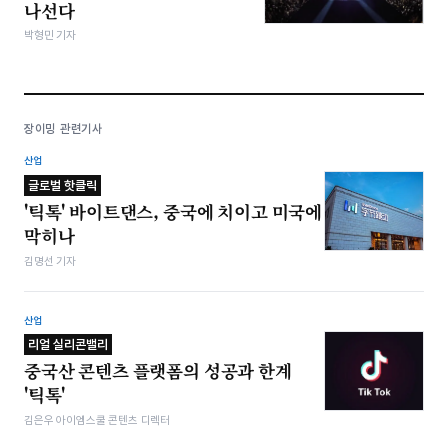
나선다
박형민 기자
장이밍 관련기사
산업
글로벌 핫클릭
'틱톡' 바이트댄스, 중국에 치이고 미국에
막히나
김명선 기자
산업
리얼 실리콘밸리
중국산 콘텐츠 플랫폼의 성공과 한계
'틱톡'
김은우 아이엠스쿨 콘텐츠 디렉터