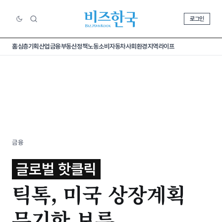
로그인
홈
심층기획
산업
금융
부동산
정책
노동
소비
자동차
사회
환경
지역
라이프
금융
글로벌 핫클릭
틱톡, 미국 상장계획
무기한 보류