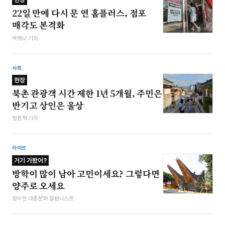
22일 만에 다시 문 연 홈플러스, 점포
매각도 본격화
박해나 기자
사회
현장
북촌 관광객 시간 제한 1년 5개월, 주민은
반기고 상인은 울상
정원혁 기자
라이프
거기 가봤어?
방학이 많이 남아 고민이세요? 그렇다면
양주로 오세요
정수진 대중문화 칼럼니스트