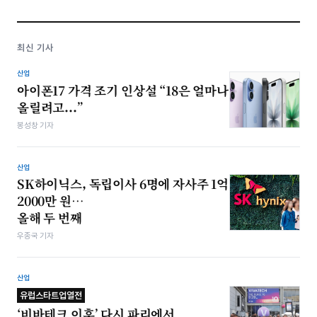
최신 기사
산업
아이폰17 가격 조기 인상설 “18은 얼마나
올릴려고...”
봉성창 기자
산업
SK하이닉스, 독립이사 6명에 자사주 1억
2000만 원…
올해 두 번째
우종국 기자
산업
유럽스타트업열전
‘비바테크 이후’ 다시 파리에서