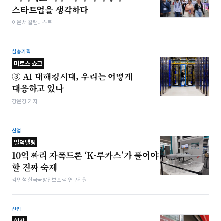
스타트업을 생각하다
이은서 칼럼니스트
심층기획
미토스 쇼크
③ AI 대해킹시대, 우리는 어떻게
대응하고 있나
강은경 기자
산업
밀덕텔링
10억 짜리 자폭드론 ‘K-루카스’가 풀어야
할 진짜 숙제
김민석 한국국방안보포럼 연구위원
산업
현장