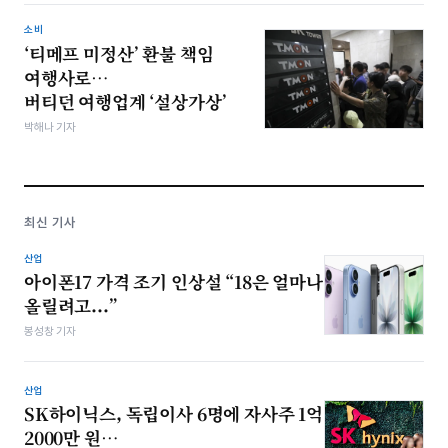
소비
‘티메프 미정산’ 환불 책임
여행사로…
버티던 여행업계 ‘설상가상’
박해나 기자
최신 기사
산업
아이폰17 가격 조기 인상설 “18은 얼마나
올릴려고...”
봉성창 기자
산업
SK하이닉스, 독립이사 6명에 자사주 1억
2000만 원…