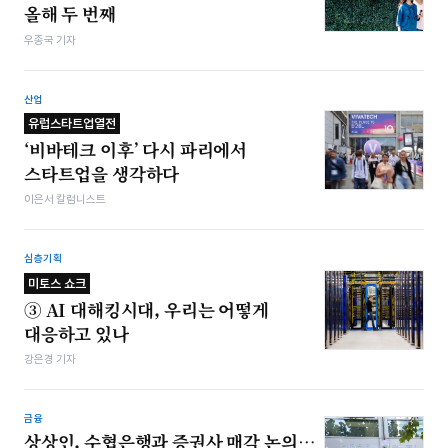
올해 두 번째
우종국 기자
산업
유럽스타트업열전
‘비바테크 이후’ 다시 파리에서
스타트업을 생각하다
이은서 칼럼니스트
심층기획
미토스 쇼크
③ AI 대해킹시대, 우리는 어떻게
대응하고 있나
강은경 기자
금융
상상인, 수협은행과 증권사 매각 논의…