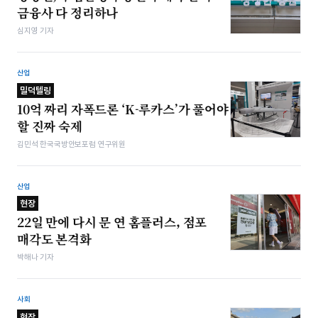
금융사 다 정리하나
심지영 기자
산업
밀덕텔링
10억 짜리 자폭드론 ‘K-루카스’가 풀어야
할 진짜 숙제
김민석 한국국방안보포럼 연구위원
산업
현장
22일 만에 다시 문 연 홈플러스, 점포
매각도 본격화
박해나 기자
사회
현장