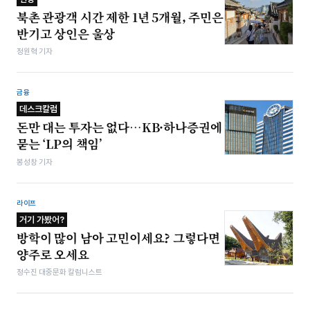
북촌 관광객 시간 제한 1년 5개월, 주민은
반기고 상인은 울상
정원혁 기자
금융
데스크칼럼
돈만 대는 투자는 없다…KB·하나증권에
묻는 ‘LP의 책임’
봉성창 기자
라이프
거기 가봤어?
방학이 많이 남아 고민이세요? 그렇다면
양주로 오세요
정수진 대중문화 칼럼니스트