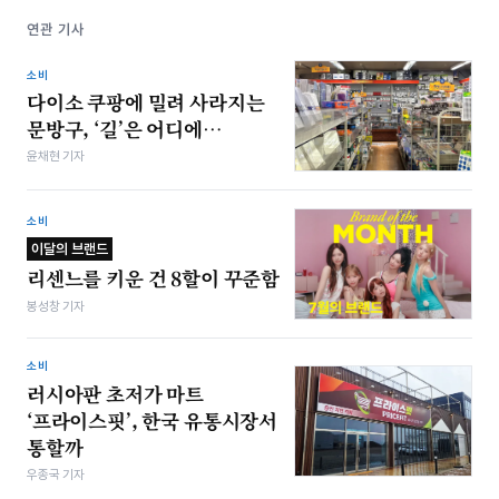
연관 기사
소비
다이소 쿠팡에 밀려 사라지는
문방구, ‘길’은 어디에…
윤채현 기자
소비
이달의 브랜드
리센느를 키운 건 8할이 꾸준함
봉성창 기자
소비
러시아판 초저가 마트
‘프라이스핏’, 한국 유통시장서
통할까
우종국 기자