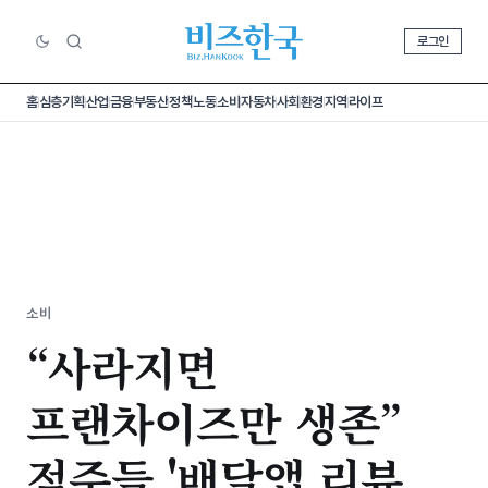
로그인
홈
심층기획
산업
금융
부동산
정책
노동
소비
자동차
사회
환경
지역
라이프
소비
“사라지면
프랜차이즈만 생존”
점주들 '배달앱 리뷰