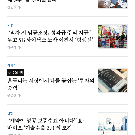
김민호 기자
노동
“적자 시 임금조정, 성과급 주식 지급”
두고 SK하이닉스 노사 여전히 ‘평행선’
강은경 기자
라이프
이주의 책
흔들리는 시장에서 나를 붙잡는 ‘투자의
중력’
봉성창 기자
산업
“계약이 성공 보증수표 아니다” K-
바이오 ‘기술수출 2.0’의 조건