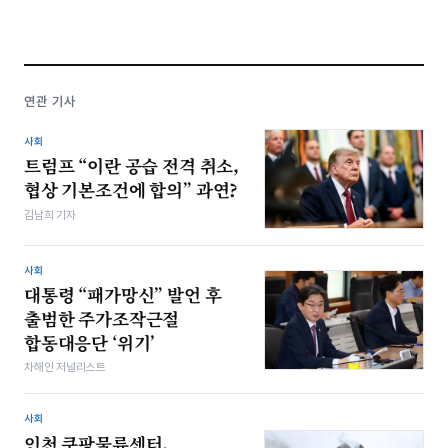
연관 기사
사회
트럼프 “이란 공습 전격 취소,
협상 기본조건에 합의” 과연?
김남희 기자
사회
대통령 “패가망신” 발언 후
출범한 주가조작근절
합동대응단 ‘위기’
차해인 저널리스트
사회
인천 쿠팡물류센터,