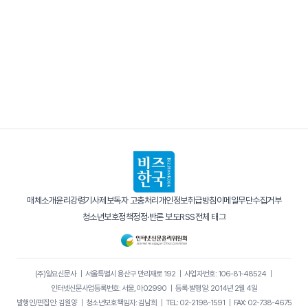
매체소개
윤리강령
기사제보
독자 고충처리
개인정보취급방침
이메일무단수집거부
청소년보호정책
정정·반론 보도
RSS
전체 태그
(주)일요신문사
｜
서울특별시 용산구 만리재로 192
｜
사업자번호: 106-81-48524
｜
인터넷신문사업등록번호: 서울, 아02990
｜
등록·발행일: 2014년 2월 4일
발행인/편집인: 김원양
｜
청소년보호책임자: 김남희
｜
TEL: 02-2198-1591
｜
FAX: 02-738-4675