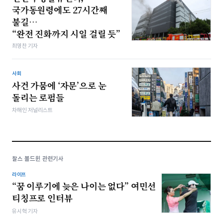
국가동원령에도 27시간째
불길…
“완전 진화까지 시일 걸릴 듯”
최영찬 기자
사회
사건 가뭄에 ‘자문’으로 눈
돌리는 로펌들
차해인 저널리스트
찰스 볼드윈 관련기사
라이프
“꿈 이루기에 늦은 나이는 없다” 여민선
티칭프로 인터뷰
유시혁 기자