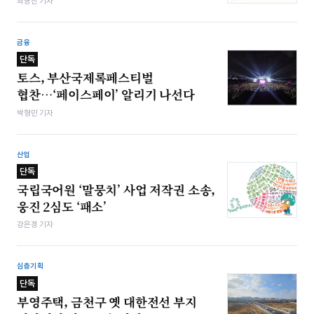
최영찬 기자
금융
단독
토스, 부산국제록페스티벌
협찬…‘페이스페이’ 알리기 나선다
박형민 기자
산업
단독
국립국어원 ‘말뭉치’ 사업 저작권 소송,
웅진 2심도 ‘패소’
강은경 기자
심층기획
단독
부영주택, 금천구 옛 대한전선 부지