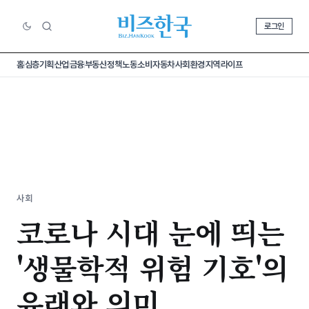
로그인
홈
심층기획
산업
금융
부동산
정책
노동
소비
자동차
사회
환경
지역
라이프
사회
코로나 시대 눈에 띄는
'생물학적 위험 기호'의
유래와 의미