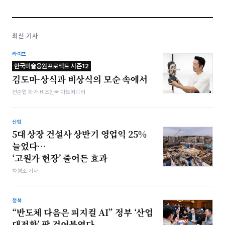
최신 기사
라이프
한국미술응원프로젝트 시즌12
김도마-상식과 비상식의 모순 속에서
전준엽 화가·비즈한국 아트에디터
산업
5대 상장 건설사 상반기 영업익 25%
늘었다…
‘고원가 현장’ 줄어든 효과
차형조 기자
정책
“반도체 다음은 피지컬 AI” 정부 ‘산업
대전환’ 팔 걷어붙였다