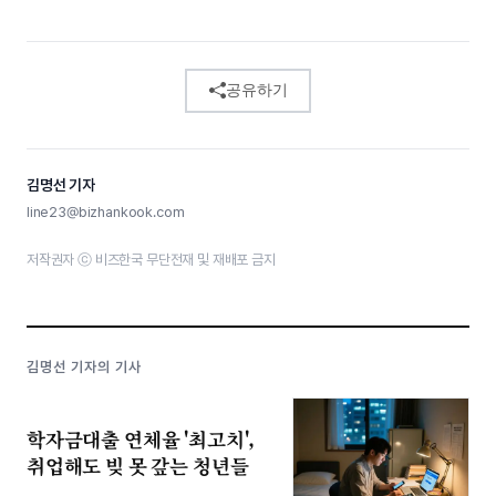
공유하기
김명선 기자
line23@bizhankook.com
저작권자 ⓒ 비즈한국 무단전재 및 재배포 금지
김명선 기자의 기사
학자금대출 연체율 '최고치',
취업해도 빚 못 갚는 청년들